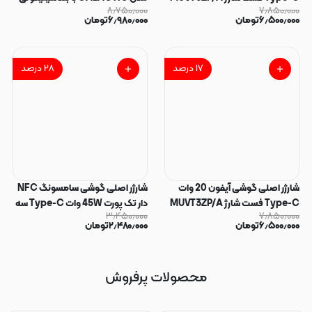
۸٫۷۵۰٫۰۰۰
۷٫۸۵۰٫۰۰۰
A2344 C3D سه پین تک پورت رنگ
کد 180878
۶٫۵۰۰٫۰۰۰
تومان
۶٫۹۸۰٫۰۰۰
تومان
سفید گارانتی آیفونیتو کد 180877
۱۷
درصد
۲۸
درصد
شارژر اصلی گوشی آیفون 20 وات
شارژر اصلی گوشی سامسونگ NFC
Type-C فست شارژ MUVT3ZP/A
دار تک پورت 45W وات Type-C سه
۳٫۴۵۰٫۰۰۰
۷٫۸۵۰٫۰۰۰
A2344 C3D سه پین تک پورت رنگ
پین ویتنام EP-T4510XBEGGB
۶٫۵۰۰٫۰۰۰
تومان
۲٫۴۸۰٫۰۰۰
تومان
سفید گارانتی آیفونیتو کد 180876
سوپر فست شارژ رنگ مشکی کد
180875
محصولات پرفروش