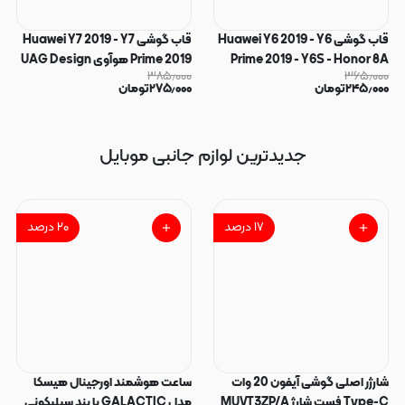
قاب گوشی Huawei Y6 2019 - Y6
قاب گوشی Huawei Y7 2019 - Y7
Prime 2019 - Y6S - Honor 8A
Prime 2019 هوآوی UAG Design
۳۸۵٫۰۰۰
۳۶۵٫۰۰۰
هوآوی طرح سیلیکونی Solid
سیلیکونی ژله ای محافظ لنز دار
۲۴۵٫۰۰۰
تومان
۲۷۵٫۰۰۰
تومان
محافظ لنزدار مشکی کد 180204
مشکی کد 160140
جدیدترین لوازم جانبی موبایل
۱۷
درصد
۲۰
درصد
شارژر اصلی گوشی آیفون 20 وات
ساعت هوشمند اورجینال هیسکا
Type-C فست شارژ MUVT3ZP/A
مدل GALACTIC با بند سیلیکونی