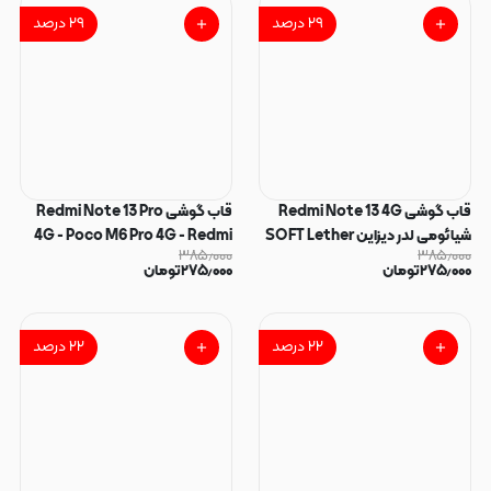
۲۹
درصد
۲۹
درصد
قاب گوشی Redmi Note 13 4G
قاب گوشی Redmi Note 13 Pro
شیائومی لدر دیزاین SOFT Lether
4G - Poco M6 Pro 4G - Redmi
۳۸۵٫۰۰۰
۳۸۵٫۰۰۰
Design اسپیگن Spigen
Note 14S شیائومی لدر دیزاین
۲۷۵٫۰۰۰
تومان
۲۷۵٫۰۰۰
تومان
سیلیکونی طرح چرم مشکی کد
SOFT Lether Design اسپیگن
181056
Spigen سیلیکونی طرح چرم مشکی
کد 181055
۲۲
درصد
۲۲
درصد