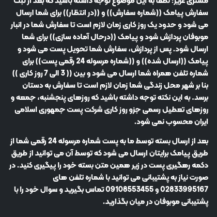
مشتری عزیز؛ لطفا به این موضوع توجه داشته باشید که بعد از ثبت
سفارش پیامک ((شماره سفارش)) و ((در انتظار)) برای شما ارسال
می شود و حدود یک روز کاری زمان لازم است تا سفارش شما در انبار
موبوفان پردازش شود و پیامک ((درحال آماده سازی)) برای شما
ارسال شود. پس از پردازش، سفارش شما تحویل پست می شود و
پیامک ((ارسال شده)) و ((شماره مرسوله 24 رقمی پست)) برای
شماره تلفن همراه شما ارسال می شود و بین (( 3 الی 7 روز کاری ))
بنا بر شهر محل زندگی شما زمان لازم است تا سفارش به دستان
برسد. به این نکته توجه داشته باشید که روزهای پنجشنبه، جمعه و
روزهای تعطیل رسمی جزو روز کاری شرکت پست جمهوری اسلامی
ایران محسوب نمی شود.
بعد از ارسال بسته توسط ما به پست شماره مرسوله 24 رقمی شما از
طریق پیامک برایتان ارسال می شود که توسط آن می توانید از طریق
دکمه رهگیری پست در زیر همین متن بسته خود را پیگیری کنید. در
صورت نیاز به پشتیبانی می توانید با شماره تلفن های
02833995167
و 09108553455 تماس بگیرید و سوال خود را با
پشتیبانی موبوفان در میان بگذارید.