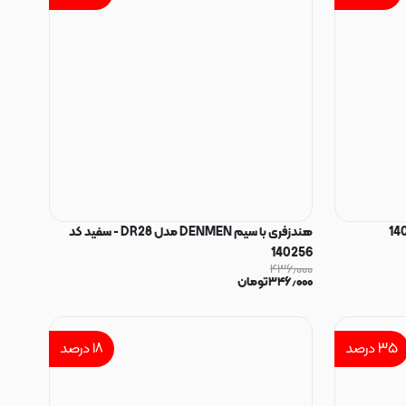
هندزفری با سیم DENMEN مدل DR28 - سفید کد
140256
۴۳۶٫۰۰۰
۳۴۶٫۰۰۰
تومان
۳۵
درصد
۱۸
درصد