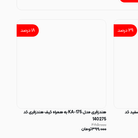
۲۹
درصد
۱۸
درصد
سیم XO مدل XO-EP20 - سفید کد
هندزفری مدل KA-175 به همراه کیف هندزفری کد
140275
۴۸۵٫۰۰۰
۳۹۹٫۰۰۰
تومان