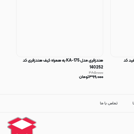
Uniph مدل R32 - سفید کد
هندزفری مدل KA-175 به همراه کیف هندزفری کد
140252
۴۸۵٫۰۰۰
۳۹۹٫۰۰۰
تومان
ا
تماس با ما