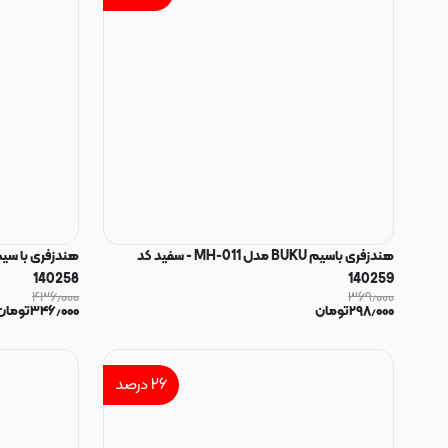
هندزفری باسیم BUKU مدل MH-011 - سفید کد
140258
140259
۴۳۶٫۰۰۰
۳۶۹٫۰۰۰
۲۹۸٫۰۰۰
تومان
۳۴۶٫۰۰۰
تومان
۲۶
درصد