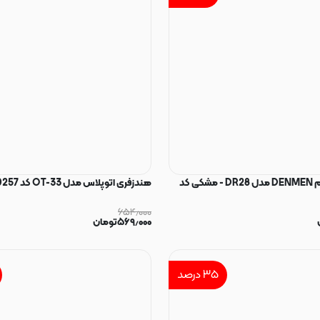
هندزفری با سیم DENMEN مدل DR28 - مشکی کد
هندزفری اتوپلاس مدل OT-33 کد 140257
۶۵۴٫۰۰۰
۵۶۹٫۰۰۰
تومان
۳۵
درصد