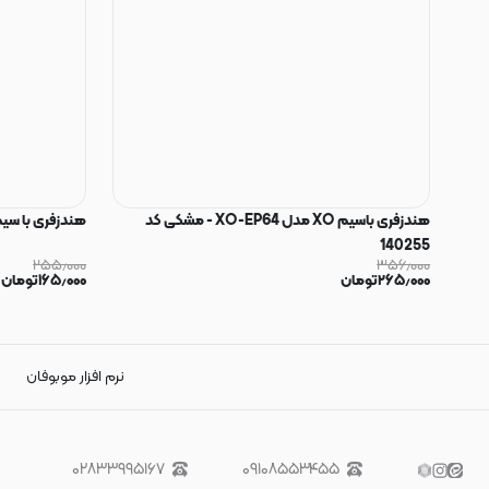
هندزفری باسیم XO مدل XO-EP64 - مشکی کد
هندزفری با سیم Unipha مدل r22 کد 54
140255
۲۵۵٫۰۰۰
۳۵۶٫۰۰۰
۲۶۵٫۰۰۰
تومان
۱۶۵٫۰۰۰
تومان
نرم افزار موبوفان
۰۲۸۳۳۹۹۵۱۶۷
۰۹۱۰۸۵۵۳۴۵۵