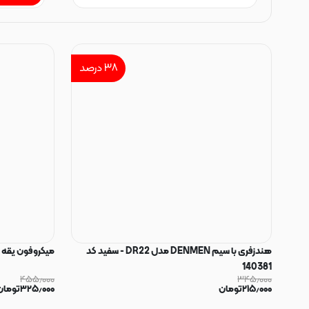
۳۸
درصد
هندزفری با سیم DENMEN مدل DR22 - سفید کد
میکروفون یقه ای Innovate کد 0
140381
۴۵۵٫۰۰۰
۳۴۵٫۰۰۰
۲۱۵٫۰۰۰
تومان
۳۲۵٫۰۰۰
تومان