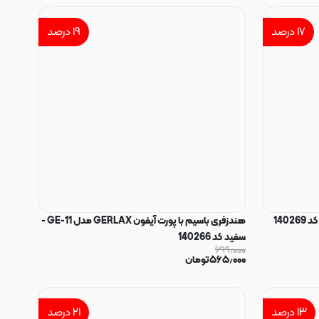
۱۷
درصد
۱۹
درصد
هندزفری باسیم با پورت آیفون GERLAX مدل GE-11 -
سفید کد 140266
۶۹۹٫۰۰۰
۵۶۵٫۰۰۰
تومان
۱۳
درصد
۲۱
درصد