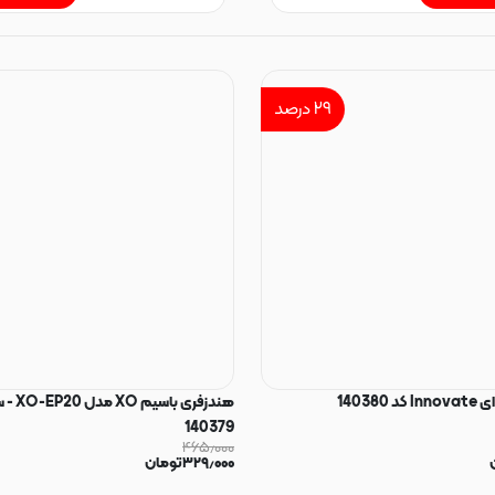
۲۹
درصد
14038
هندزفری با
140379
۴۶۵٫۰۰۰
۳۲۹٫۰۰۰
تومان