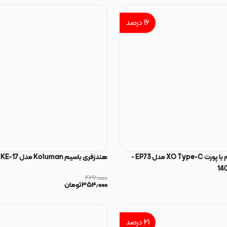
۱۶
درصد
هندزفری باسیم با پورت XO Type-C مدل EP73 -
هندزفری باسیم Koluman مدل KE-17 کد 140269
۴۲۶٫۰۰۰
۳۵۴٫۰۰۰
تومان
۲۱
درصد