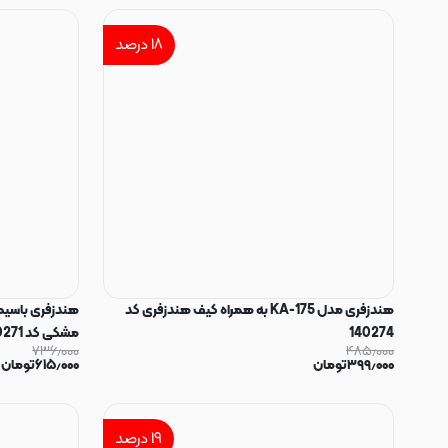
۱۸
درصد
هندزفری مدل KA-175 به همراه کیف هندزفری کد
140274
مشکی کد 140271
۷۳۶٫۰۰۰
۴۸۵٫۰۰۰
۳۹۹٫۰۰۰
تومان
۶۱۵٫۰۰۰
تومان
۱۹
درصد