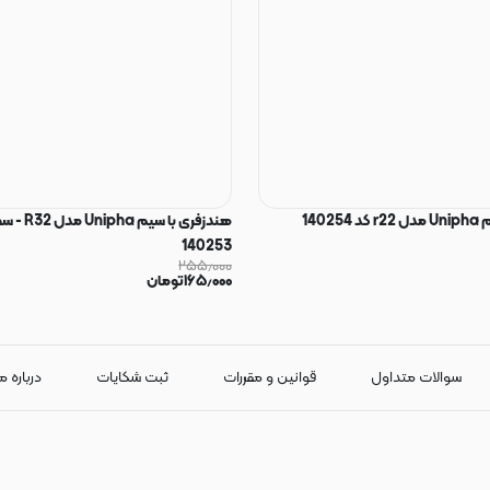
1402
هندزفری با سیم a
140253
۲۵۵٫۰۰۰
۱۶۵٫۰۰۰
تومان
سوالات متداول
قوانین و مقررات
ثبت شکایات
درباره م