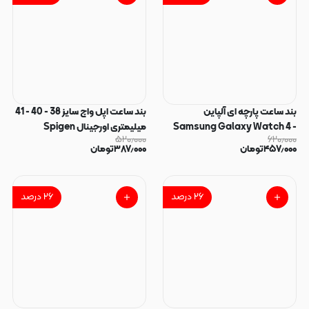
بند ساعت پارچه ای آلپاین
بند ساعت اپل واچ سایز 38 - 40 - 41
Samsung Galaxy Watch 4 -
میلیمتری اورجینال Spigen
۵۲۰٫۰۰۰
۶۲۰٫۰۰۰
Watch 5 Pro طوسی کد 96849
سیلیکونی مگنتی SIMPLE سبز
۴۵۷٫۰۰۰
تومان
۳۸۷٫۰۰۰
تومان
ارتشی کد 96848
۲۶
درصد
۲۶
درصد