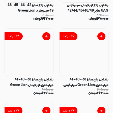
بند اپل واچ اورجینال سیلیکونی
بند اپل واچ سایز 42 - 44 - 45 - 46 -
UAG سایز 42/44/45/46/49
49 میلیمتری Green Lion
۶۲۵٫۰۰۰
۵۹۸٫۰۰۰
میلیمتری - آبی کد 140346
سیلیکونی دور دوخت Elite
۴۷۰٫۰۰۰
تومان
۴۶۲٫۰۰۰
تومان
Silicone بادمجانی کد 96882
۲۶
درصد
۲۸
درصد
بند اپل واچ سایز 38 - 40 - 41
بند اپل واچ سایز 38 - 40 - 41
میلیمتری Green Lion سیلیکونی
میلیمتری اورجینال Green Lion
۸۶۵٫۰۰۰
۶۲۵٫۰۰۰
دور دوخت Elite Silicone سرمه ای
سیلیکونی Premier Hovel قرمز کد
۴۶۲٫۰۰۰
تومان
۶۲۷٫۰۰۰
تومان
کد 96881
96880
۲۶
درصد
۲۶
درصد