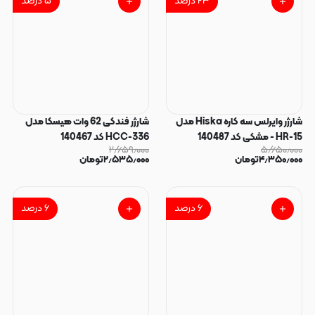
۲۳
درصد
۵
درصد
شارژر وایرلس سه کاره Hiska مدل
شارژر فندکی 62 وات هیسکا مدل
HR-15 - مشکی کد 140487
HCC-336 کد 140467
۲٫۶۵۹٫۰۰۰
۵٫۶۵۰٫۰۰۰
۴٫۳۵۰٫۰۰۰
تومان
۲٫۵۳۵٫۰۰۰
تومان
۶
درصد
۶
درصد