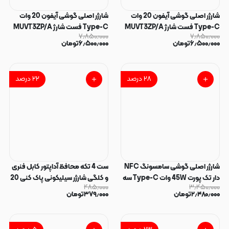
شارژر اصلی گوشی آیفون 20 وات
شارژر اصلی گوشی آیفون 20 وات
Type-C فست شارژ MUVT3ZP/A
Type-C فست شارژ MUVT3ZP/A
۷٫۸۵۰٫۰۰۰
۷٫۸۵۰٫۰۰۰
A2344 C3D سه پین تک پورت رنگ
A2344 C3D سه پین تک پورت رنگ
۶٫۵۰۰٫۰۰۰
تومان
۶٫۵۰۰٫۰۰۰
تومان
سفید گارانتی آیفونیتو کد 180877
سفید گارانتی آیفونیتو کد 180876
۲۸
درصد
۲۲
درصد
شارژر اصلی گوشی سامسونگ NFC
ست 4 تکه محافظ آداپتور کابل فنری
دار تک پورت 45W وات Type-C سه
و کلگی شارژر سیلیکونی پاک کنی 20
۴۸۵٫۰۰۰
۳٫۴۵۰٫۰۰۰
پین ویتنام EP-T4510XBEGGB
وات آیفون طرح کرومی کد 140488
۲٫۴۸۰٫۰۰۰
تومان
۳۷۹٫۰۰۰
تومان
سوپر فست شارژ رنگ مشکی کد
180875