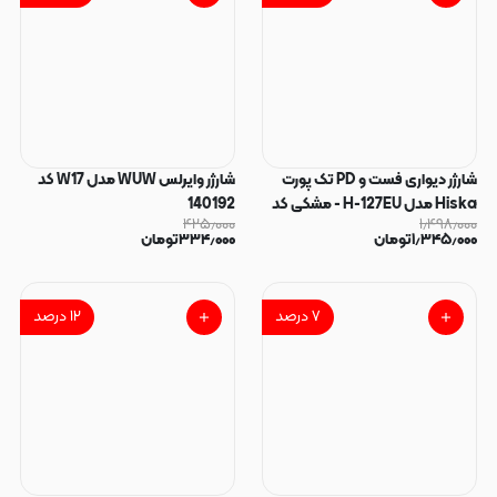
شارژر دیواری فست و PD تک پورت
شارژر وایرلس WUW مدل W17 کد
Hiska مدل H-127EU - مشکی کد
140192
۴۲۵٫۰۰۰
۱٫۴۹۸٫۰۰۰
140458
۱٫۳۴۵٫۰۰۰
تومان
۳۳۴٫۰۰۰
تومان
۷
درصد
۱۲
درصد