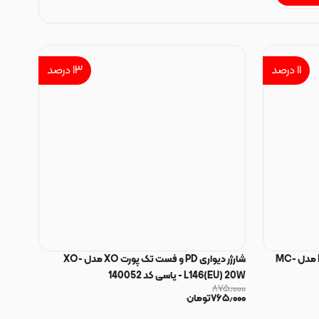
۱۱
درصد
۱۳
درصد
شارژر دیواری PD و فست تک پورت BUKU مدل MC-
شارژر دیواری PD و فست تک پورت XO مدل XO-
L146(EU) 20W - یاسی کد 140052
۸۷۵٫۰۰۰
۷۶۵٫۰۰۰
تومان