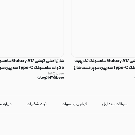
شارژر اصلی گوشی Galaxy A17 سامسونگ تک پورت
شارژر اصلی گوشی 
25 وات سامسونگ Type-C سه پین سوپر فست شارژ
25 وات سامسونگ ype-C
۱٫۸۵۰٫۰۰۰
مدل EP-TA800 رنگ سفید (گارانتی 3 ماهه) کد
مدل
۱٫۳۵۱٫۰۰۰
تومان
75479
سوالات متداول
قوانین و مقررات
ثبت شکایات
درباره م