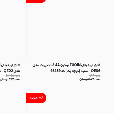
شارژر اورجینال TUQIN توکین 2.4A تک پورت مدل
QE06 - سفید (درجه یک) کد 98439
مدل QE02 - سفید (درجه یک) کد 98438
۱٫۳۵۰٫۰۰۰
۸۹۸٫۰۰۰
۵۷۶٫۰۰۰
تومان
۸۹۶٫۰۰۰
تومان
۳۸
درصد