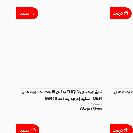
۳۱
درصد
۲۰
درصد
TUQ توکین 20 وات تک پورت مدل
شارژر اورجینال TUQIN توکین 18 وات تک پورت مدل
QE14 - سفید (درجه یک) کد 98440
۹۸۵٫۰۰۰
۷۹۱٫۰۰۰
تومان
۲۳
درصد
۳۸
درصد