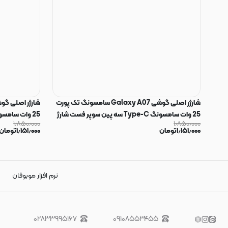
شارژر اصلی گوشی Galaxy A07 سامسونگ تک پورت
25 وات سامسونگ Type-C سه پین سوپر فست شارژ
۱٫۸۵۰٫۰۰۰
۱٫۸۵۰٫۰۰۰
مدل EP-TA800 رنگ مشکی (گارانتی 3 ماهه) کد
۱٫۱۵۱٫۰۰۰
تومان
۱٫۱۵۱٫۰۰۰
تومان
75480
75481
نرم افزار موبوفان
۰۲۸۳۳۹۹۵۱۶۷
۰۹۱۰۸۵۵۳۴۵۵