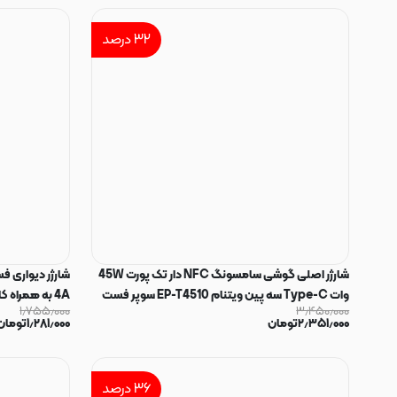
۳۲
درصد
شارژر اصلی گوشی سامسونگ NFC دار تک پورت 45W
وات Type-C سه پین ویتنام EP-T4510 سوپر فست
4A به همراه کابل شارژ Type-C سفید کد 30691
۱٫۷۵۵٫۰۰۰
۳٫۴۵۰٫۰۰۰
شارژ رنگ سفید کد 130934
۲٫۳۵۱٫۰۰۰
تومان
۱٫۲۸۱٫۰۰۰
تومان
۳۶
درصد