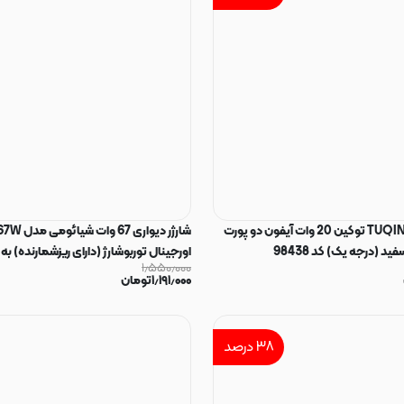
شارژر اورجینال TUQIN توکین 20 وات آیفون دو پورت
شارژر دیوار
اورجینال توربوشارژ (دارای ریزشمارنده) به
۱٫۵۵۰٫۰۰۰
USB-C کد 130100
۱٫۱۹۱٫۰۰۰
تومان
۳۸
درصد