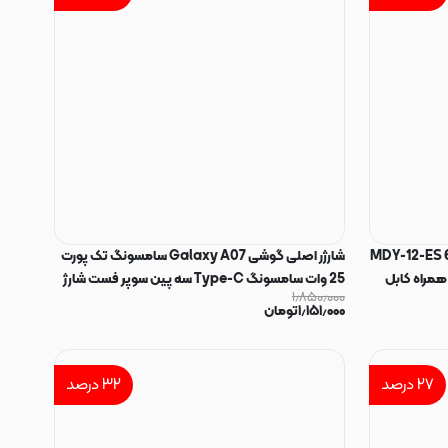
ی 67 وات شیائومی مدل MDY-12-ES 67W
شارژر اصلی گوشی Galaxy A07 سامسونگ تک پورت
 همراه کابل
25 وات سامسونگ Type-C سه پین سوپر فست شارژ
۱٫۸۵۰٫۰۰۰
مدل EP-TA800 رنگ سفید (گارانتی 3 ماهه) کد
۱٫۱۵۱٫۰۰۰
تومان
75482
۲۷
درصد
۳۲
درصد