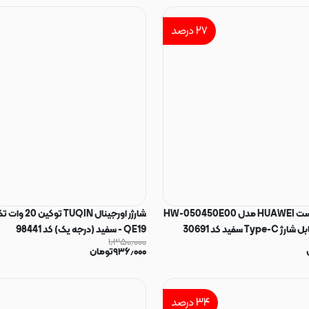
۲۷
درصد
شارژر دیواری فست HUAWEI مدل HW-050450E00
شارژر اورجینال IN
QE19 - سفید (درجه یک) کد 98441
۱٫۳۵۰٫۰۰۰
۹۳۶٫۰۰۰
تومان
۳۴
درصد