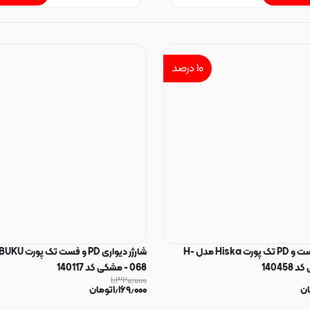
۱۰
درصد
شارژر دیواری فست و PD تک پورت Hiska مدل H-
068 - مشکی کد 140117
۱٫۳۲۰٫۰۰۰
ان
۱٫۱۶۹٫۰۰۰
تومان