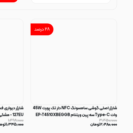
۲۸
درصد
شارژر اصلی گوشی سامسونگ NFC دار تک پورت 45W
وات Type-C سه پین ویتنام EP-T4510XBEGGB
127EU - مشکی کد 140458
۱٫۴۹۸٫۰۰۰
۳٫۴۵۰٫۰۰۰
سوپر فست شارژ رنگ مشکی کد 180875
۲٫۴۸۰٫۰۰۰
تومان
۱٫۳۴۵٫۰۰۰
توم