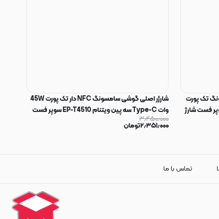
Galaxy A17 سامسونگ تک پورت
شارژر اصلی گوشی سامسونگ NFC دار تک پورت 45W
T سه پین سوپر فست شارژ
وات Type-C سه پین ویتنام EP-T4510 سوپر فست
۳٫۴۵۰٫۰۰۰
 EP-TA800 رنگ مشکی (گارانتی 3 ماهه) کد
شارژ رنگ مشکی کد 74476
۲٫۳۵۱٫۰۰۰
تومان
ا
تماس با ما