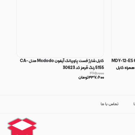
ی 67 وات شیائومی مدل MDY-12-ES 67W
کابل شارژ فست پاوربانک آیفون Mcdodo مدل CA-
 همراه کابل
5155 رنگ قرمز کد 30623
۴۶۵٫۰۰۰
۴۳۷٫۶۰۰
تومان
ا
تماس با ما