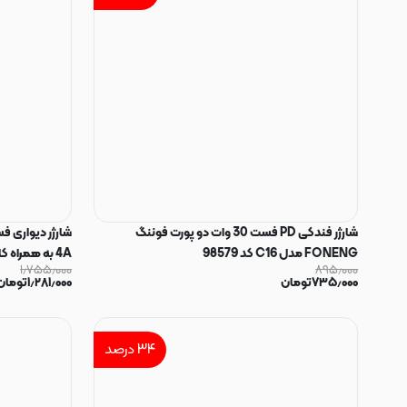
شارژر فندکی PD فست 30 وات دو پورت فوننگ
FONENG مدل C16 کد 98579
4A به همراه کابل شارژ Type-C سفید کد 30691
۱٫۷۵۵٫۰۰۰
۸۹۵٫۰۰۰
۷۳۵٫۰۰۰
تومان
۱٫۲۸۱٫۰۰۰
تومان
۳۴
درصد