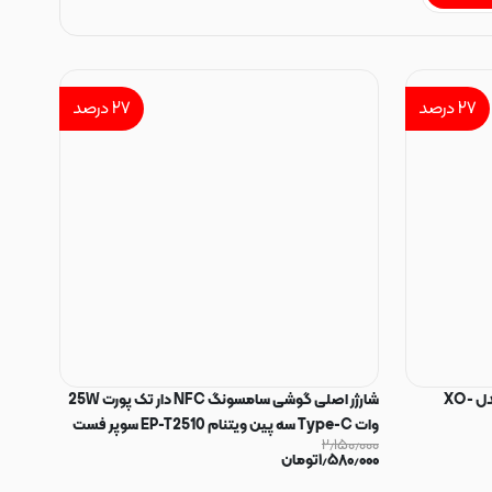
۲۷
درصد
۲۷
درصد
شارژر دیواری PD و فست تک پورت XO مدل XO-
شارژر اصلی گوشی سامسونگ NFC دار تک پورت 25W
وات Type-C سه پین ویتنام EP-T2510 سوپر فست
۲٫۱۵۰٫۰۰۰
شارژ رنگ سفید کد 130936
۱٫۵۸۰٫۰۰۰
تومان