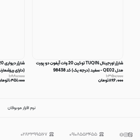
شارژر اورجینال TUQIN توکین 20 وات آیفون دو پورت
مدل QE02 - سفید (درجه یک) کد 98438
(دارای ریزشمارنده) به 
۱٫۸۸۰٫۰۰۰
۱٫۳۵۰٫۰۰۰
۸۹۶٫۰۰۰
تومان
۱٫۴۵۱٫۰۰۰
توما
نرم افزار موبوفان
۰۲۸۳۳۹۹۵۱۶۷
۰۹۱۰۸۵۵۳۴۵۵