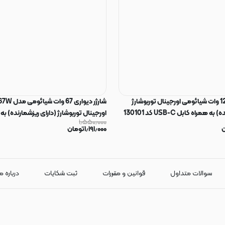
شارژر دیواری 120 وات شیائومی اورجینال توربوشارژ
شارژر دیوار
همراه کابل USB-C کد 130101
اورجینال توربوشارژ (دارای ریزشمارنده) به
۱٫۵۵۰٫۰۰۰
USB-C کد 130100
ن
۱٫۱۹۱٫۰۰۰
تومان
سوالات متداول
قوانین و مقررات
ثبت شکایات
درباره م