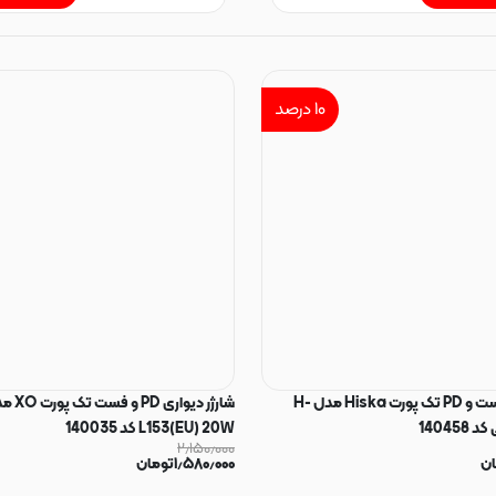
۱۰
درصد
شارژر دیواری فست و PD تک پورت Hiska مدل H-
L153(EU) 20W کد 140035
۲٫۱۵۰٫۰۰۰
ان
۱٫۵۸۰٫۰۰۰
تومان