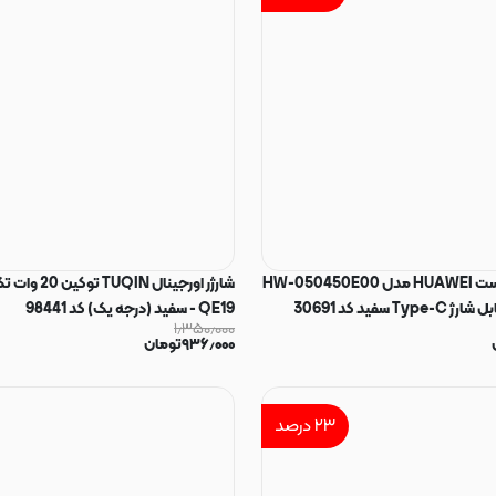
شارژر دیواری فست HUAWEI مدل HW-050450E00
شارژر اورجینال IN
QE19 - سفید (درجه یک) کد 98441
۱٫۳۵۰٫۰۰۰
۹۳۶٫۰۰۰
تومان
۲۳
درصد