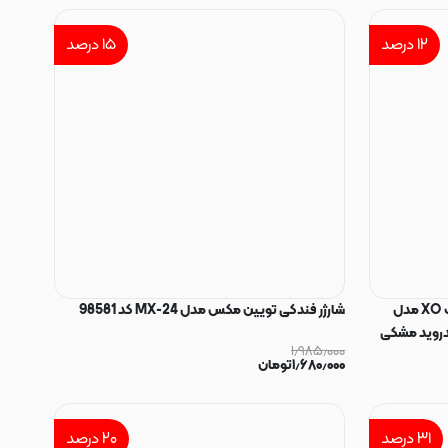
۱۲
درصد
۱۵
درصد
شارژر فندکی PD و فست 20 وات دو پورت XO مدل
شارژر فندکی تویین مکس مدل MX-24 کد 98581
رژ اندروید مشکی
۱٫۹۸۵٫۰۰۰
۱٫۶۸۰٫۰۰۰
تومان
۳۱
درصد
۲۰
درصد