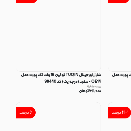
TUQ توکین 20 وات تک پورت مدل
شارژر اورجینال TUQIN توکین 18 وات تک پورت مدل
QE14 - سفید (درجه یک) کد 98440
۹۸۵٫۰۰۰
۷۹۱٫۰۰۰
تومان
۲۳
درصد
۶
درصد