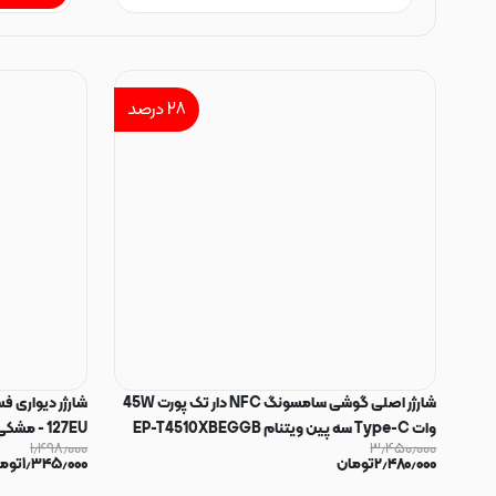
۲۸
درصد
شارژر اصلی گوشی سامسونگ NFC دار تک پورت 45W
وات Type-C سه پین ویتنام EP-T4510XBEGGB
127EU - مشکی کد 140458
۱٫۴۹۸٫۰۰۰
۳٫۴۵۰٫۰۰۰
سوپر فست شارژ رنگ مشکی کد 180875
۲٫۴۸۰٫۰۰۰
تومان
۱٫۳۴۵٫۰۰۰
توم