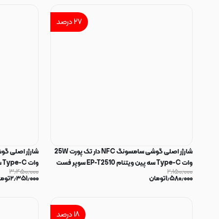
۲۷
درصد
شارژر اصلی گوشی سامسونگ NFC دار تک پورت 25W
وات Type-C سه پین ویتنام EP-T2510 سوپر فست
۳٫۴۵۰٫۰۰۰
۲٫۱۵۰٫۰۰۰
شارژ رنگ مشکی کد 130935
شارژ رنگ سفید کد 34
۱٫۵۸۰٫۰۰۰
تومان
۲٫۳۵۱٫۰۰۰
توما
۱۸
درصد