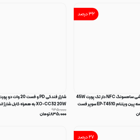
۳۲
درصد
شارژر اصلی گوشی سامسونگ NFC دار تک پورت 45W
وات Type-C سه پین ویتنام EP-T4510 سوپر فست
XO-CC32 20W به همراه کابل شا
۹۴۵٫۰۰۰
1309
کد 98582
ن
۸۳۵٫۰۰۰
تومان
۲۷
درصد