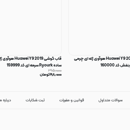
قاب گوشی Huawei Y9 2019 هوآوی ژله ای چرمی
قاب گوشی ei Y9 2019
ساده Ryourk سرمه ای کد 159999
۲۹۵٫۰۰۰
۱۹۸٫۰۰۰
تومان
سوالات متداول
قوانین و مقررات
ثبت شکایات
درباره م