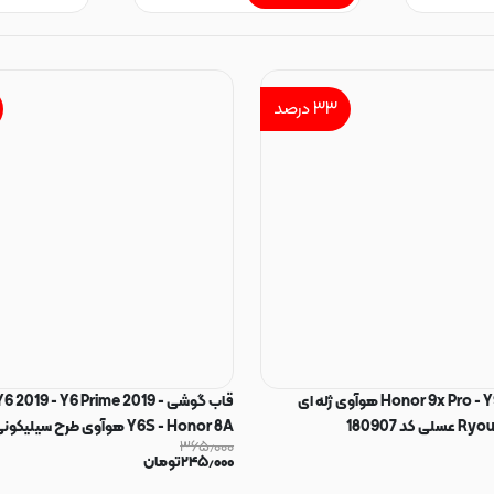
۳۳
درصد
قاب گوشی Honor 9x Pro - Y9S هوآوی ژله ای
قاب گوشی  2019 - Y6 Prime 2019
۳۶۵٫۰۰۰
محافظ لنزدار مشکی کد 180204
۲۴۵٫۰۰۰
تومان