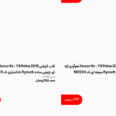
قاب گوشی Honor 9x - Y9 Prime 2019 هوآوی ژله
ای چرمی ساده Ryourk خاکستری کد 160003
۲۹۵٫۰۰۰
۱۹۸٫۰۰۰
تومان
۳۳
درصد