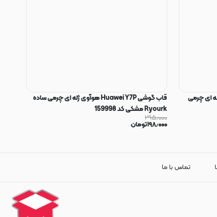
Huaw هوآوی ژله ای چرمی
قاب گوشی Huawei Y7P هوآوی ژله ای چرمی ساده
Ryourk مشکی کد 159998
۲۹۵٫۰۰۰
۱۹۸٫۰۰۰
تومان
ا
تماس با ما