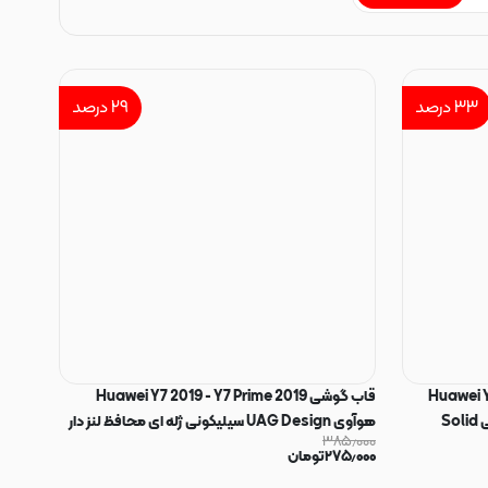
۳۳
درصد
۲۹
درصد
Huawei Y6 -
قاب گوشی Huawei Y7 2019 - Y7 Prime 2019
Y6S - Honor 8A هوآوی طرح سیلیکونی Solid
هوآوی UAG Design سیلیکونی ژله ای محافظ لنز دار
۳۸۵٫۰۰۰
مشکی کد 160140
۲۷۵٫۰۰۰
تومان