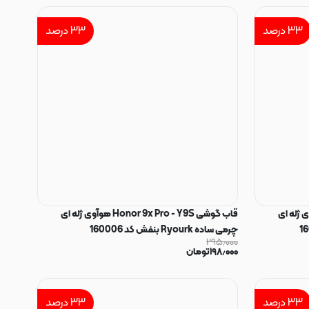
۳۳
درصد
۳۳
درصد
Honor 9x P هوآوی ژله ای
قاب گوشی Honor 9x Pro - Y9S هوآوی ژله ای
چرمی ساده Ryourk بنفش کد 160006
۲۹۵٫۰۰۰
۱۹۸٫۰۰۰
تومان
۳۳
درصد
۳۳
درصد