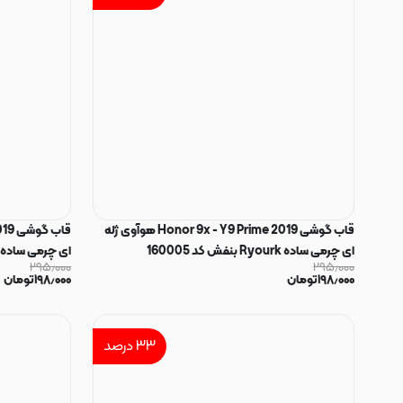
قاب گوشی Honor 9x - Y9 Prime 2019 هوآوی ژله
ای چرمی ساده Ryourk بنفش کد 160005
ای چرمی ساده Ryourk سرمه ای کد 160004
۲۹۵٫۰۰۰
۲۹۵٫۰۰۰
۱۹۸٫۰۰۰
تومان
۱۹۸٫۰۰۰
تومان
۳۳
درصد