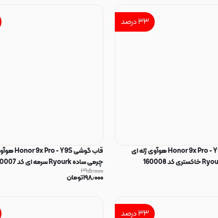
۳۳
درصد
قاب گوشی Honor 9x Pro - Y9S هوآوی ژله ای
قاب گوشی ro - Y9S
چرمی ساده Ryourk سرمه ای کد 160007
۲۹۵٫۰۰۰
۱۹۸٫۰۰۰
تومان
۳۳
درصد