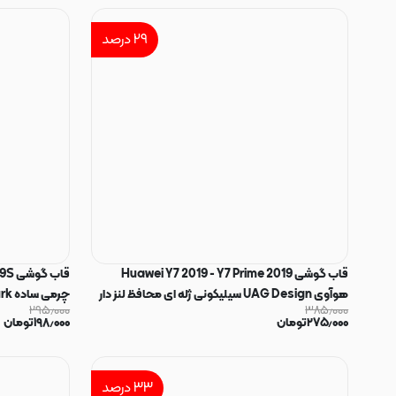
۲۹
درصد
قاب گوشی Huawei Y7 2019 - Y7 Prime 2019
هوآوی UAG Design سیلیکونی ژله ای محافظ لنز دار
چرمی ساده Ryourk خاکستری کد 160008
۲۹۵٫۰۰۰
۳۸۵٫۰۰۰
سبز کد 160139
۲۷۵٫۰۰۰
تومان
۱۹۸٫۰۰۰
تومان
۳۳
درصد