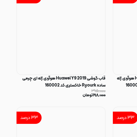
قاب گوشی Honor 9x - Y9 Prime 2019 هوآوی ژله
قاب گوشی Huawei Y9 2019 هوآوی ژله ای چرمی
ساده Ryourk خاکستری کد 160002
۲۹۵٫۰۰۰
۱۹۸٫۰۰۰
تومان
۳۳
درصد
۳۳
درصد