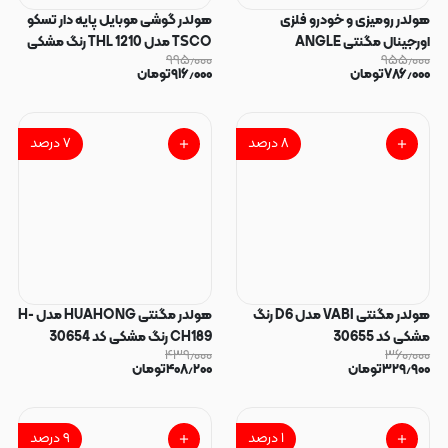
هولدر رومیزی و خودرو فلزی
هولدر گوشی موبایل پایه دار تسکو
اورجینال مگنتی ANGLE
TSCO مدل THL 1210 رنگ مشکی
۹۹۵٫۰۰۰
۹۵۵٫۰۰۰
ROTATION کد 97397
کد 30682
۷۸۶٫۰۰۰
تومان
۹۱۶٫۰۰۰
تومان
۸
درصد
۷
درصد
هولدر مگنتی VABI مدل D6 رنگ
هولدر مگنتی HUAHONG مدل H-
مشکی کد 30655
CH189 رنگ مشکی کد 30654
۴۳۹٫۰۰۰
۳۶۰٫۰۰۰
۳۲۹٫۹۰۰
تومان
۴۰۸٫۲۰۰
تومان
۱
درصد
۹
درصد