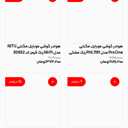
هولدر گوشی موبایل مگنتی
هولدر گوشی موبایل مگنتی NITU
ProOne مدل PHL1191 رنگ مشکی
مدل NH11 رنگ قرمز کد 30652
۴۰۹٫۰۰۰
۷۹۵٫۰۰۰
کد 30653
۷۸۹٫۲۰۰
تومان
۳۷۴٫۲۰۰
تومان
۹
درصد
۱۵
درصد