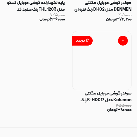
هولدر گوشی موبایل مگنتی
پایه نگهدارنده گوشی موبایل تسکو
DENMEN مدل DH02 رنگ نقره ای
مدل THL 1203 رنگ سفید کد
۷۴۵٫۰۰۰
۴۰۹٫۰۰۰
کد 30651
48281
۳۷۴٫۲۰۰
تومان
۶۳۶٫۰۰۰
تومان
۱۶
درصد
هولدر گوشی موبایل مگنتی
Koluman مدل K-HD017 رنگ
۴۵۵٫۰۰۰
مشکی کد 47868
۳۸۰٫۰۰۰
تومان