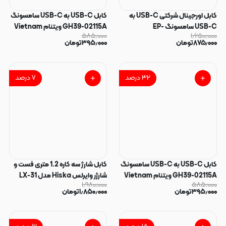
کابل اورجینال شرکتی USB-C به
کابل USB-C به USB-C سامسونگ
USB-C سامسونگ EP-
GH39-02115A ویتنام Vietnam
۵۸۵٫۰۰۰
۱٫۶۵۰٫۰۰۰
DW767CH39-0213CJBE ویتنام
شیلد فلزی به طول 1 متر مشکی کد
۸۷۵٫۰۰۰
تومان
۳۹۵٫۰۰۰
تومان
Vietnam شیلد فلزی به طول 1 متر
180016
مشکی کد 180870
۳۲
درصد
۷
درصد
کابل USB-C به USB-C سامسونگ
کابل شارژ سه کاره 1.2 متری فست و
GH39-02115A ویتنام Vietnam
شارژر وایرلس Hiska مدل LX-31
۱٫۹۸۰٫۰۰۰
۵۸۵٫۰۰۰
شیلد فلزی به طول 1 متر سفید کد
100W - مشکی کد 140435
۳۹۵٫۰۰۰
تومان
۱٫۸۵۰٫۰۰۰
تومان
180015