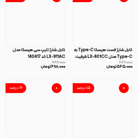
کابل شارژ فست هیسکا Type-C به
کابل شارژ تایپ سی هیسکا مدل
Type-C مدل LX-801CC ظرفیت
LX-911AC کد 140417
۷۸۹٫۰۰۰
۶۸۹٫۰۰۰
۶۰ وات طول ۱ متر کد 140418
۵۶۵٫۰۰۰
تومان
۶۹۸٫۰۰۰
تومان
۱۵
درصد
۱۶
درصد