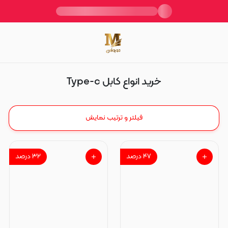
کابل Type-c
خرید انواع کابل Type-c
فیلتر و ترتیب نمایش
۴۷
درصد
۳۲
درصد