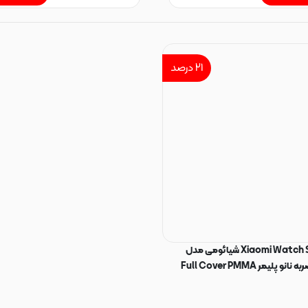
۲۱
درصد
گلس ساعت Xiaomi Watch S1 شیائومی مدل
یمر Full Cover PMMA