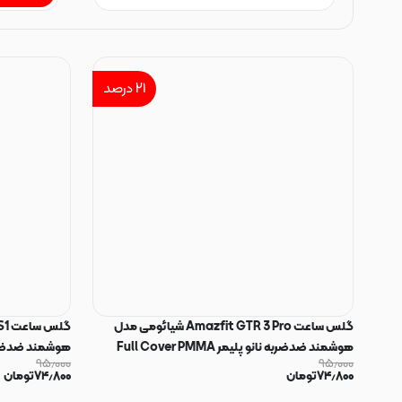
۲۱
درصد
گلس ساعت Amazfit GTR 3 Pro شیائومی مدل
هوشمند ضدضربه نانو پلیمر Full Cover PMMA
هوشمند ضدضربه نانو پل
۹۵٫۰۰۰
۹۵٫۰۰۰
۷۴٫۸۰۰
تومان
۷۴٫۸۰۰
تومان