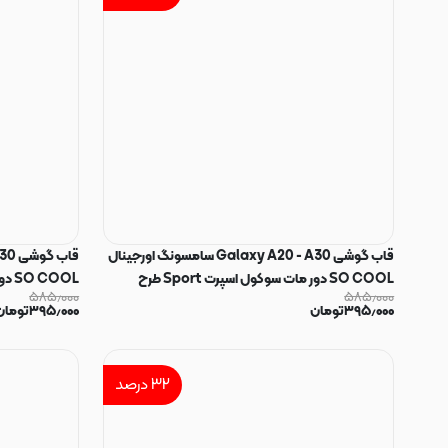
قاب گوشی Galaxy A20 - A30 سامسونگ اورجینال
SO COOL دور مات سوکول اسپرت Sport طرح
۵۸۵٫۰۰۰
۵۸۵٫۰۰۰
خرگوش کد E5-162173
پلنگی کد E5-162172
۳۹۵٫۰۰۰
تومان
۳۹۵٫۰۰۰
تومان
۳۲
درصد