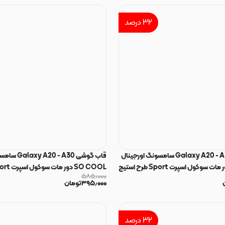
اورجینال کد 180047
۳۲
درصد
قاب گوشی Galaxy A20 - A30 سامسونگ اورجینال
قاب گوشی - A30
SO COOL دور مات سوکول اسپرت Sport طرح استیچ
۵۸۵٫۰۰۰
اقیانوس کد E5-162175
۳۹۵٫۰۰۰
تومان
۳۲
درصد