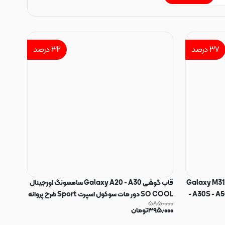
۳۷
درصد
۳۲
درصد
Galaxy M31 - F4
قاب گوشی Galaxy A20 - A30 سامسونگ اورجینال
- A30S - A5
SO COOL دور مات سوکول اسپرت Sport طرح پروانه
۵۸۵٫۰۰۰
- M21S - M21 - M10S سامسونگ شیشه ای Anti
کد E5-162178
۳۹۵٫۰۰۰
تومان
Static OG Glass سری ESD آنتی استاتیک Super X