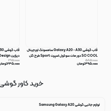
قاب گوشی Galaxy A20 - A30 سامسونگ اورجینال
SO COOL دور مات سوکول اسپرت Sport طرح گل
۲۹۵٫۰۰۰
۵۸۵٫۰۰۰
کد E5-162168
مشکی کد 160335
۳۹۵٫۰۰۰
تومان
۲۳۵٫۰۰۰
تومان
خرید کاور گوشی و گ
لوازم جانبی گوشی Samsung Galaxy A20