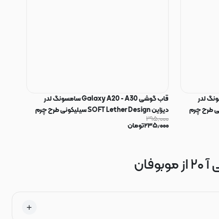
Galaxy A سامسونگ لدر
قاب گوشی Galaxy A20 - A30 سامسونگ لدر
SOFT L سیلیکونی طرح چرم
دیزاین SOFT Lether Design سیلیکونی طرح چرم
۲۹۵٫۰۰۰
سرمه ای کد 160333
۲۳۵٫۰۰۰
تومان
فان