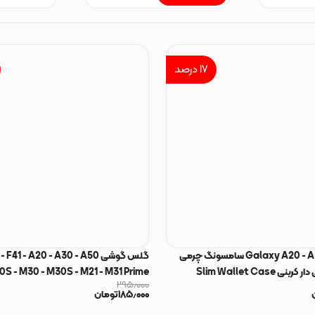
۱۷
درصد
قاب گوشی Galaxy A20 - A30 سامسونگ چرمی
گلس گوشی 1 - A20 - A30 - A50
دوخت جاکارتی دار کربنی Slim Wallet Case
0S - M30 - M30S - M21 - M31 Prime
۲۹۵٫۰۰۰
۱۸۵٫۰۰۰
تومان