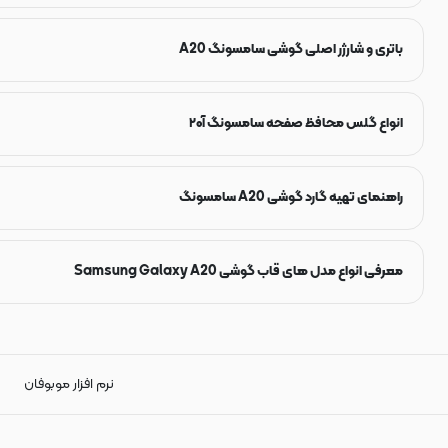
باتری و شارژر اصلی گوشی سامسونگ A20
انواع گلس محافظ صفحه سامسونگ آ۲۰
راهنمای تهیه گارد گوشی A20 سامسونگ
معرفی انواع مدل های قاب گوشی Samsung Galaxy A20
نرم افزار موبوفان