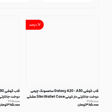
۱۷
درصد
قاب گوشی Galaxy A20 - A30 سامسونگ چرمی
دوخت جاکارتی دار کربنی Slim Wallet Case مشکی
۴۶۵٫۰۰۰
۴۶۵٫۰۰۰
کد 164369
خاکستری کد 164368
۳۸۵٫۰۰۰
تومان
۳۸۵٫۰۰۰
تومان