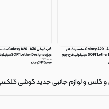
قاب گوشی Galaxy A20 - A30 سامسونگ لدر
قاب گوشی 20 - A30
دیزاین SOFT Lether Design سیلیکونی طرح چرم
دیزاین ether Design
۲۹۵٫۰۰۰
خاکستری کد 160334
۲۳۵٫۰۰۰
تومان
لس و لوازم جانبی جدید گوشی گلکسی آ ۲۰ از موبو