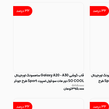
۳۲
درصد
۳۲
درصد
Galaxy A20  سامسونگ اورجینال
قاب گوشی Galaxy A20 - A30 سامسونگ اورجینال
SO COOL دور مات سوکول اسپرت Sport طرح
SO COOL دور مات سوکول اسپرت Sport طرح جوکر
۵۸۵٫۰۰۰
کد E5-162174
۳۹۵٫۰۰۰
تومان
۳۲
درصد
۳۲
درصد