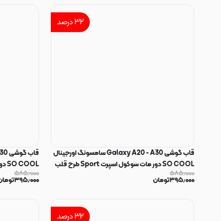
۳۲
درصد
قاب گوشی Galaxy A20 - A30 سامسونگ اورجینال
SO COOL دور مات سوکول اسپرت Sport طرح قلب
۵۸۵٫۰۰۰
۵۸۵٫۰۰۰
کد E5-162177
کد E5-162176
۳۹۵٫۰۰۰
تومان
۳۹۵٫۰۰۰
تومان
۳۲
درصد