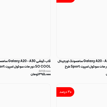
قاب گوشی Galaxy A20 - A30 سامسونگ اورجینال
قاب گوشی - A30
SO COOL دور مات سوکول اسپرت Sport طرح
۵۸۵٫۰۰۰
کد E5-162171
۳۹۵٫۰۰۰
تومان
۲۰
درصد