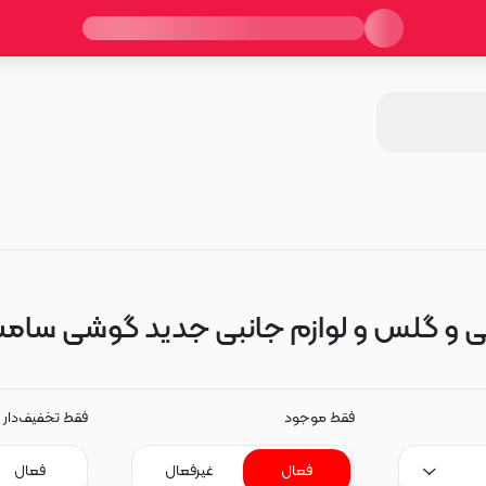
و گلس و لوازم جانبی جدید گوشی سامسونگ A205
فقط موجود
فقط تخفیف‌دار
فعال
غیرفعال
فعال