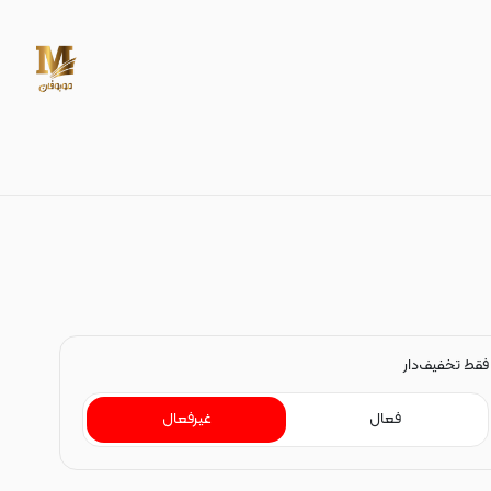
DVD خام
فقط تخفیف‌دار
فعال
غیرفعال