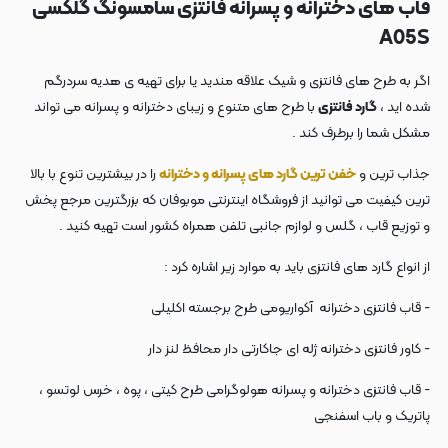
قاب های دخترانه و پسرانه فانتزی سامسونگ گلکسی
A05S
اگر به طرح های فانتزی و شیک علاقه مندید یا برای تهیه ی هدیه سردرگم
شده اید ،
گارد فانتزی
با طرح های متنوع و زیبای دخترانه و پسرانه می تواند
مشکل شما را برطرف کند .
جذاب ترین و
خفن ترین گارد های پسرانه و دخترانه
را در بیشترین تنوع با بالا
ترین کیفیت می توانید از فروشگاه اینترنتی موبوفان که بزرگترین مرجع پخش
و توزیع قاب ، گلس و لوازم جانبی تلفن همراه کشور است تهیه کنید .
از انواع گارد های فانتزی باید به موارد زیر اشاره کرد :
- قاب فانتزی دخترانه آکواریومی طرح برجسته اکلیلی
- کاور فانتزی دخترانه ژله ای جاکارتی دار محافظ لنز دار
- قاب فانتزی دخترانه و پسرانه هولوگرامی طرح کیتی ، پوه ، خرس لوتسو ،
پاتریک و باب اسفنجی