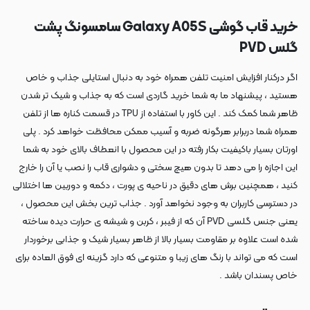
خرید قاب گوشی Galaxy A05S سامسونگ پشت
گلس PVD
اگر درکنار افزایش امنیت تلفن همراه خود به دنبال استایلی جذاب و خاص
هستید ، پیشنهاد ما به شما خرید گاردی است که به جذاب و شیک تر شدن
ظاهر شما کمک کند . این کاور با استفاده از TPU در قسمت کناره ها از تلفن
همراه شما دربرابر هرگونه ضربه و آسیب ممکن محافظت خواهد کرد . پلی
اورتان بسیار باکیفیت بکار رفته در این محصول با انعطاف بالای خود به شما
این اجازه را می دهد تا بدون هیچ سختی و دشواری قاب را نصب یا آن را خارج
کنید ، همچنین برش های دقیق در ناحیه ی پورت ، دکمه و دوربین ها اختلالی
در دسترسی کاربران به وجود نخواهد آورد . جذاب ترین بخش این محصول ،
یعنی جنس گلسی PVD آن که از فیبر ، کربن و شیشه ی حرارت دیده ساخته
شده است علاوه بر مقاومت بسیار بالا از ظاهر بسیار شیک و جذابی برخوردار
است که می تواند با رنگ های زیبا و متنوعی که دارد گزینه ای فوق العاده برای
خاص پسندان باشد .