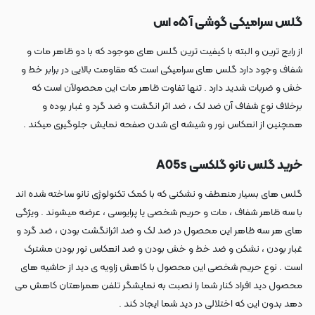
گلس سرامیکی گوشی آ ۰۵ اس
از رایج ترین و البته با کیفیت ترین گلس های موجود که با دو ظاهر مات و
شفاف وجود دارد گلس های سرامیکی است که مقاومت بالایی در برابر خط و
خش و ضربات شدید دارد . تنها تفاوت ظاهر مات این محصولآن است که
برخلاف نوع شفاف آن ضد لک ، ضد اثر انگشت و ضد گرد و غبار بوده و
همچنین از انعکاس نور و شیشه ای شدن صفحه نمایش جلوگیری میکند .
خرید گلس نانو گلکسی A05s
گلس های بسیار منعطف و نشکنی که با کمک تکنولوژی نانو ساخته شده اند
با سه ظاهر شفاف ، مات و حریم شخصی یا پرایوسی ، عرضه میشوند . ویژگی
های هر سه ظاهر این محصول در ضد لک و ضد اثرانگشت بودن ، ضد گرد و
غبار بودن ، نشکن و ضد خط و خش بودن و ضد انعکاس نور بودن مشترک
است . نوع حریم شخصی این محصول با کاهش زاویه ی دید از حاشیه های
محصول دید افراد کنار شما را نصبت به نمایشگر تلفن همراهتان کاهش می
دهد بدون این که اختلالی در دید شما ایجاد کند .