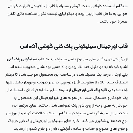
هنگام استفاده طولانی مدت گوشی همراه با قاب را با افزودن قابلیت گردش
هوایی به داخل قاب از بین برده و دیگر نیازی نیست نگران سلامت باتری تلفن
همراه خود باشید .
قاب اورجینال سیلیکونی پاک کنی گوشی آ۰۵اس
از پرفروش ترین کاور های هر نوع تلفن همراه باید به
قاب سیلیکونی پاک کنی
اشاره کرد که به دو دلیل ضد لک بودن و آدامسی بودنشان محبوب شده اند .
پلی اورتان درجه یک مصرف شده در ساخت این محصول موجب شده تا درکنار
انعطاف بسیار بالا ، از مقاومت قابل توجهی در برابر ضربات برخوردار باشد . تنها
راه تشخیص
گارد پاک کنی اورجینال
از نمونه های مشابه فیک آن ، استفاده از
یک خودکار و دستمال است . در نمونه های غیر اورجینال این محصول رد
خودکار به هیچ وجه از روی کاور پاک نخواهد شد . حاشیه های مرتفع این
محصول از نمایشگر تلفن همراه در هنگام سقوط محافظت کرده و از بروز هر
نوع صدمه پیشگیری می کند . گارد های سیلیکونی اورجینال پاک کنی در رنگ
و طرح های متنوع و جذاب و ساده ، آبرنگی ، راه راه و طرح کندو را از سایت