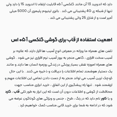
دارد که اندورید 13 آن مانند گلکسی آ ۰۵ قابلیت ارتقاء تا اندروید 15 را دارد ولی
تنها از شبکه ی 4G پشتیبانی می کند . باتری لیتیوم پلیمری آن 5000 میلی
آمپر است و از شارژر 25 واتی پشتیبانی می کند .
اهمیت استفاده از قاب برای گوشی گلکسی آ ۰۵ اس
تلفن های همراه ما روزانه در معرض انوع آسیب ها قرار دارند که علاوه بر
آسیب سخت افزاری ، گاهی منجر به بروز آسیب نرم افزاری نیز می شود . گوشی
های همراه امروزه نقش بسیار پررنگی در زندگی روزمره انسان ها دارند و مانند
یک دستیار هوشمند تمام اطلاعات را دریافت و ذخیره می کنند . با این حال
کوچک ترین آسیب می تواند منجر به از دست دادن تمامی این اطلاعات مهم و
ارزشمند شود . تنها راه پیشگیری از این اتفاق ، خرید ابزاری مناسب جهت
محافظت از گوشی و اطلاعات درون آن است که این ابزار به طور کلی
قاب
،
گارد
و یا
کاور
نام دارد که در رنگ ، طرح ، جنس و ویژگی های گوناگون عرضه می
شود که در ادامه به شما برای خرید قابی مناسب کمک خواهیم کرد .