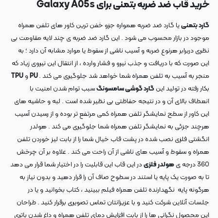
خرید قاب ضد ضربه بتمنی برای Galaxy A05s
گارد بتمنی
یا گارد ضد ضربه همواره جزو خفن ترین کاور های تلفن همراه
موجود در بازار محسوب می شود . این گارد ضد ضربه ی چند لایه مقاومت بی
نظری دربرابر هرنوع ضربه و آسیب ناشی از سقوط یا موارد مشابه آن دارد ؛ به
این صورت که با دریافت و جذب نیرو و فشار وارده ، از انتقال این نیروی زیاد که
منجر به آسیب به تلفن همراه شما خواهد شد جلوگیری می کند .
PU
و
TPU
بکار رفته در تولید این
گارد گوشی سامسونگ
سبب توام شدن امنیت با
انعطاف بالای آن و در نتیجه حفاظتی بی نظیر شده است . لبه و حاشیه های
این کاور از سطح نمایشگر تلفن همراه کمی مرتفع تر بوده و از رسیدن آسیب
هرچند جزئی به نمایشگر تلفن همراه شما جلوگیری می کند . هولدر
انگشتی فلزی نصب شده در پشت قاب خیال شما را از بابت لیز خوردن تلفن
همراه و سقوط و آسیب های ناشی از آن راحت می کند . علاوه بر آن چرخش
360 درجه ی
هولدر فلزی
در این قاب این قابلیت را در اختیار شما قرار می دهد
تا به صورت یک پایه یا استند در سطوح صاف آن را قرار دهید و بدون نیاز به
هرگونه پایه نگهدارنده تلفن همراه فیلم ببینید ، کتاب بخوانید و یا در
جلسات آنلاین شرکت کنید و با عزیزانتان تماس تصویری برقرار کنید . طراحان
این محصول نگرانی ها را از بابت افزایش دمای تلفن همراه و داغ شدن باتری