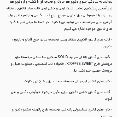
بتوانند به سادگی جلوی وقوع هر حادثه و صدمه ای را گرفته و از وقوع هر
نوع آسیبی پیشگیری نماید . شیک ترین و خفن ترین قاب های فانتزی دخترانه
و پسرانه را از موبوفان ، بزرگ ترین مرجع انواع قاب ، گلس و لوازم جانبی برای
گوشی های هوشمند ، می توانید تهیه کنید . در ادامه به برخی نمونه گارد
های فانتزی موجود اشاره می کنیم .
- قاب های فانتزی لاکچری شفاف رزینی برجسته شاین طرح آلبالو و پاپیون
لاکچری
- گارد های فانتزی ژله ای سولید SOLID منحنی سه بعدی برجسته براق
عروسکی طرح COFFEE SWEET ، خانواده باب اسفنجی ، میکروب هپل و
عروسک خرسی جیر نگین دار
- کاور های فانتزی اورجینال برجسته سخت لیزری طرح ابر رنگارنگ
- قاب های فانتزی طلقی لاکچری بارلی نگین دار طرح خرگوش ، قلبی و تدی
کیوت
- کاور های فانتزی سیلیکونی پاک کنی برجسته طرح پاتریک شکمو ، تدی و
سالیوان