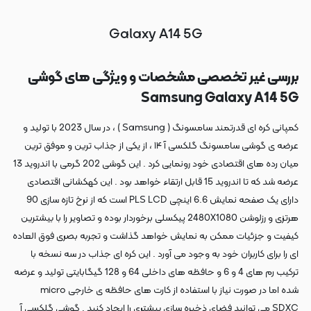
Galaxy A14 5G
بررسی غیر تخصصی مشخصات و ویژگی های گوشی
Samsung Galaxy A14 5G
کمپانی کره ای قدرتمند سامسونگ ( Samsung ) ، در سال 2023 با تولید و
عرضه ی گوشی سامسونگ گلکسی آ ۱۴ ، از یکی از جذاب ترین و موفق ترین
میان رده های اقتصادی خود رونمایی کرد . این گوشی 202 گرمی با اندروید 13
عرضه شد که تا اندروید 15 قابل ارتقاء خواهد بود . این کهکشانی اقتصادی
دارای یک صفحه نمایش 6.6 اینچی PLS LCD است که از نرخ تازه سازی 90
هرتزی و رزلوشن 2480X1080 پیکسلی برخوردار بوده و تصاویر را با بیشترین
کیفیت و جزئیات ممکن به نمایش خواهد گذاشت و تجربه بصری فوق العاده
ای را برای کاربران خود به وجود می آورد . این کره ای جذاب در سه نسخه با
ترکیب رم های 4 و 6 و حافظه های داخلی 64 و 128 گیگابایتی تولید و عرضه
شده اما در صورت نیاز با استفاده از کارت های حافظه ی خارجی micro
SDXC می توانید فضای ذخیره سازی بیشتری را ایجاد کنید . گوشی گلکسی آ