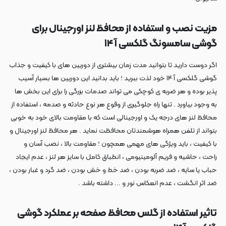
مزیت نصب و استفاده از محافظ لنز اورجینال برای
گوشی سامسونگ گلکسی آ ۱۴
اگر دوست دارید تا بتوانید مدت زمان بیشتری از دوربین های با کیفیت و جذاب
گوشی گلکسی آ ۱۴ خود لذت ببرید ؛ باید بدانید این دوربین ها بسیار آسیب
پذیر بوده و هر ضربه ی کوچکی می تواند صدمات بزرگی را برای این بخش ها
به وجود بیاورد . تنها راه جلوگیری از وقوع هر نوع حادثه و صدمه ، استفاده از
محافظ لنز های درجه یک و اورجینالی است که با مقاومت بالای خود به خوبی
بتواند از تلفن همراه هوشمندتان محافظت نماید . هر محافظ لنز اورجینال و
با کیفیت ، باید ویژگی های مهمی همچون ؛ مقاومت بالا ، نصب آسان و
راحت ، حاشیه و فریم آلومینیومی ، انطباق کامل با سایز هر لنز ، عدم ایجاد
حباب یا سایه ، ضد ضربه بودن ، ضد خط و خش بودن ، ضد گرد و غبار بودن ،
ضد اثر انگشت ، عدم انعکاس نور و ... داشته باشد .
تاثیر استفاده از گلس محافظ صفحه بر عملکرد گوشی