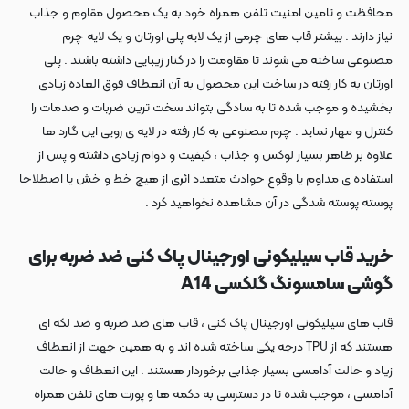
محافظت و تامین امنیت تلفن همراه خود به یک محصول مقاوم و جذاب
نیاز دارند . بیشتر قاب های چرمی از یک لایه پلی اورتان و یک لایه چرم
مصنوعی ساخته می شوند تا مقاومت را در کنار زیبایی داشته باشند . پلی
اورتان به کار رفته در ساخت این محصول به آن انعطاف فوق العاده زیادی
بخشیده و موجب شده تا به سادگی بتواند سخت ترین ضربات و صدمات را
کنترل و مهار نماید . چرم مصنوعی به کار رفته در لایه ی رویی این گارد ها
علاوه بر ظاهر بسیار لوکس و جذاب ، کیفیت و دوام زیادی داشته و پس از
استفاده ی مداوم یا وقوع حوادث متعدد اثری از هیچ خط و خش یا اصطلاحا
پوسته پوسته شدگی در آن مشاهده نخواهید کرد .
خرید قاب سیلیکونی اورجینال پاک کنی ضد ضربه برای
گوشی سامسونگ گلکسی A14
قاب های سیلیکونی اورجینال پاک کنی ، قاب های ضد ضربه و ضد لکه ای
هستند که از TPU درجه یکی ساخته شده اند و به همین جهت از انعطاف
زیاد و حالت آدامسی بسیار جذابی برخوردار هستند . این انعطاف و حالت
آدامسی ، موجب شده تا در دسترسی به دکمه ها و پورت های تلفن همراه