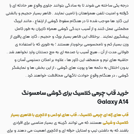
درجه یکی ساخته می شوند تا به سادگی بتوانند جلوی وقوع هر حادثه ای را
گرفته و امنیت تلفن همراهتان را تامین نمایند . ظاهر بسیار حجیم و بالشتی
این گارد ها موجب شده تا در هنگام سقوط گوشی از ارتفاع ، مانند ایربگ
مطمئنی عمل کنند و از آسیب دیدگی گوشی همراه کاربران به طور کامل
پیشگیری نمایند . برخلاف این ظاهر بسیار بزرگ و حجیم ، گارد های پافری از
وزن بسیار کم و نامحسوسی برخوردار هستند ؛ به طوری که با استفاده ی
طولانی مدت از آن ، هیچ آسیب یا صدمه ای به مچ دستتان وارد نخواهد شد .
حاشیه های نرم و منعطف این کاور ها ، علاوه بر امکان دسترسی آسان و
بدون اختلال به دکمه ها و پورت های گوشی ، از این بخش ها و نمایشگر
گوشی ، در هنگام وقوع حوادث ناگهانی محافظت خواهند کرد .
خرید قاب چرمی کلاسیک برای گوشی سامسونگ
Galaxy A14
قاب های ژله ای چرمی کلاسیک ، قاب های لوکس و لاکچری با ظاهری بسیار
کلاسیک و شیکی
هستند که می توانند گزینه ی بسیار مناسبی برای افرادی
باشند که به داشتن تیپ و استایل حرفه ای و لاکچری اهمیت می دهند و برای