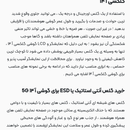
گلکسی آ ۱۴
با استفاده از یک گلس اورجینال و درجه یک ، می توانید جلوی وقوع شدید
ترین حوادث و صدمات را بگیرید و طول عمر گوشی هوشمندتان را افزایش
بدهید ؛ در غیر این صورت ، هر ضربه یا خط و خشی می تواند تاثیر منفی
زیادی بر صفحه نمایش تلفن همراهتان داشته باشد و گاها موجب
شکستگی آن نیز بشود ؛ به این دلیل که نمایشگر و LCD گوشی گلکسی آ ۱۴ ،
تنها به وسیله ی یک گلس بسیار ظریفی پوشش داده می شود تا کوچک ترین
کاهش کیفیتی را به وجود نیاورد . برای محافظت از این نمایشگر آسیب پذیر و
حساس ، به ابزاری مناسب نیاز دارید که در ادامه به برخی نمونه های مناسب
برای گوشی گلکسی آ ۱۴ اشاره می کنیم .
خرید گلس آنتی استاتیک یا ESD برای گوشی آ ۱۴ 5G
گلس های شیشه ای آنتی استاتیک ، گلس های بسیار با کیفیت و با دوامی
هستند که با حذف الکتریسیته ی ساکن موجود در صفحه نمایش تلفن های
همراه هوشمند ، از جذب هر نوع گرد و غبار و آلودگی های محیطی
پیشگیری کرده و طول عمر و سلامت این نمایشگر ارزشمند را تضمین خواهند