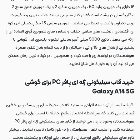
۱۴ دارای یک دوربین واید 50 ، یک دوربین ماکرو 2 و یک دوربین عمق سنج 2
مگاپیکسلی در پشت است که در کنار هم می توانند جذاب ترین و با کیفیت
ترین تصاویر را ثبت و ضبط می نمایند . دوربین سلفی 13 مگاپیکسلی این کره
ای اقتصادی ، عکس های سلفی جذاب و تماس های تصویری فوق العاده ای را
ارائه می دهد . باتری 5000 میلی آمپر ساعتی لیتیوم پلیمری این گوشی با
پشتیبانی از شارژر های 15 واتی ، خیالتان را از بابت اتمام شارژ تلفن همراه
هوشمندتان در اواسط روز راحت کرده و همچنین ، در کوتاه ترین زمان ممکن
می توانید آن را به طور کامل شارژ نمایید .
خرید قاب سیلیکونی ژله ای پافر PC برای گوشی
Galaxy A14 5G
اگر شما هم از آن دسته افرادی هستید که در محیط های پر ریسک و پر خطری
فعالیت می کنید که هر لحظه احتمال وقوع حادثه یا آسیب برای گوشی
هوشمندتان وجود دارد ، می توانید از گارد های سیلیکونی ژله ای پافر PC
استفاده کنید و امنیت تلفن همراهتان را به طور کامل تامین نمایید . بیشتر
کاور های سیلیکونی پافری اورجینال ، از جنس پلی اورتان و پلاستیک سخت