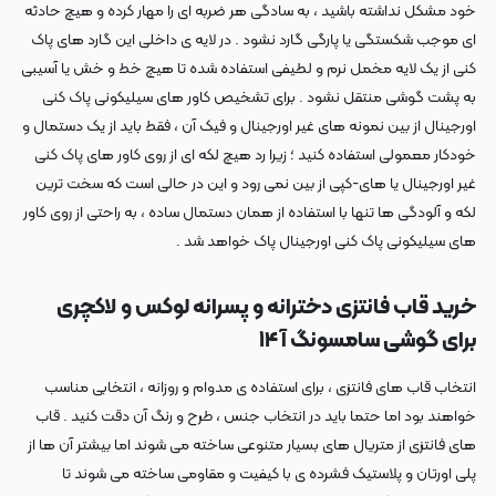
خود مشکل نداشته باشید ، به سادگی هر ضربه ای را مهار کرده و هیچ حادثه
ای موجب شکستگی یا پارگی گارد نشود . در لایه ی داخلی این گارد های پاک
کنی از یک لایه مخمل نرم و لطیفی استفاده شده تا هیچ خط و خش یا آسیبی
به پشت گوشی منتقل نشود . برای تشخیص کاور های سیلیکونی پاک کنی
اورجینال از بین نمونه های غیر اورجینال و فیک آن ، فقط باید از یک دستمال و
خودکار معمولی استفاده کنید ؛ زیرا رد هیچ لکه ای از روی کاور های پاک کنی
غیر اورجینال یا های-کپی از بین نمی رود و این در حالی است که سخت ترین
لکه و آلودگی ها تنها با استفاده از همان دستمال ساده ، به راحتی از روی کاور
های سیلیکونی پاک کنی اورجینال پاک خواهد شد .
خرید قاب فانتزی دخترانه و پسرانه لوکس و لاکچری
برای گوشی سامسونگ آ
۱۴
انتخاب قاب های فانتزی ، برای استفاده ی مدوام و روزانه ، انتخابی مناسب
خواهند بود اما حتما باید در انتخاب جنس ، طرح و رنگ آن دقت کنید . قاب
های فانتزی از متریال های بسیار متنوعی ساخته می شوند اما بیشتر آن ها از
پلی اورتان و پلاستیک فشرده ی با کیفیت و مقاومی ساخته می شوند تا