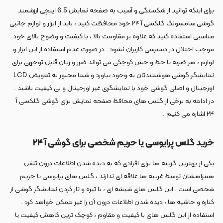
برای اینکه توانید از شکستگی و آسیب به صفحه نمایش 6.5 اینچی ارزشمند
گوشی سامسونگ گلکسی آ ۲۴ خود محافظت کنید ، باید از ابزار و لوازم جانبی
مناسبی استفاده کنید که علاوه بر مقاومت بالا ، با کیفیت و وضوح بالای خود
موجب اختلال در دسترسی کاربران نشود . در صورت عدم استفاده از این ابزار و
لوازم ، هر ضربه یا خط و خش کوچکی می تواند ضرر و زیان قابل توجهی برای
نمایشگر گوشی هوشمندتان به وجود بیاورد و شما مجبور به تعویض LCD
اورجینال و اصلی گوشی خود با نمایشگری غیر اورجینال و بی کیفیت باشید .
در ادامه به برخی از گلس های محافظ صفحه نمایش برای گوشی گلکسی آ
۲۴ اشاره می کنیم .
خرید گلس پرایوسی یا حریم شخصی برای گوشی آ ۲۴
یکی از بهترین گزینه ها برای افرادی که به دیده شدن اطلاعات درون تلفن
همراهشان توسط غریبه ها علاقه ای ندارند ، گلس های پرایوسی یا حریم
شخصی است . این گلس های شیشه ای ، با تیره و تار کردن نمایشگر گوشی از
کناره و حاشیه ها ، دیده شدن اطلاعات درون آن را غیر ممکن خواهد کرد .
استفاده از این گلس های با کیفیت و مقاوم ، کوچک ترین کاهش کیفیت یا