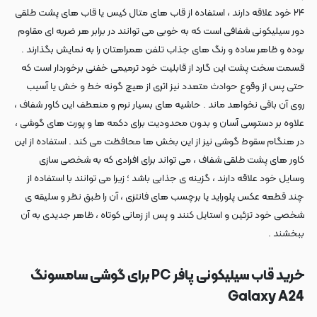
۲۴ خود علاقه دارند ، استفاده از قاب های متال کیس یا قاب های پشت طلقی
دور سیلیکونی شفافی است که به خوبی می توانند در برابر هر ضربه ای مقاوم
بوده و ظاهر ساده و رنگ های جذاب تلفن همراهتان را به نمایش بگذارند .
قسمت سخت پشت این گارد از قابلیت خود ترمیمی خفنی برخوردار است که
حتی پس از وقوع حوادث متعدد نیز اثری از هیچ گونه خط و خش یا آسیب
روی آن باقی نخواهد ماند . حاشیه های بسیار نرم و منعطف این کاور شفاف ،
علاوه بر دسترسی آسان و بدون محدودیت برای دکمه ها و پورت های گوشی ،
در هنگام سقوط گوشی نیز از این بخش ها محافظت می کند . استفاده از این
کاور های پشت طلقی شفاف ، می تواند برای افرادی که به شخصی سازی
وسایل خود علاقه دارند ، گزینه ی جذابی باشد ؛ زیرا می توانند با استفاده از
چند قطعه عکس پلوراید یا برچسب های فانتزی ، آن را طبق نظر و سلیقه ی
شخصی خود تزئین و استایل کنند و پس از زمانی کوتاه ، ظاهر جدیدی به آن
ببخشند .
خرید قاب سیلیکونی پافر PC برای گوشی سامسونگ
Galaxy A24