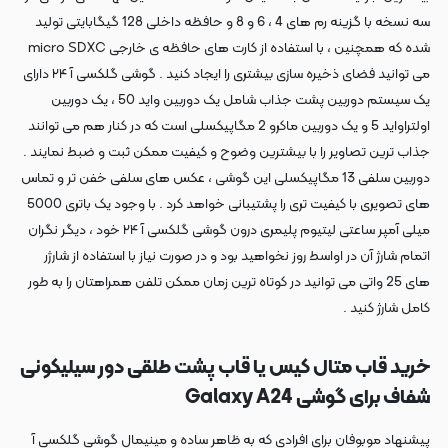
سه نسخه با گزینه رم های 4 ، 6 و 8 و حافظه داخلی 128 گیگابایتی تولید
شده که همچنین ، با استفاده از کارت های حافظه ی خارجی micro SDXC
می توانید فضای ذخیره سازی بیشتری را ایجاد کنید . گوشی گلکسی آ ۲۴ دارای
یک سیستم دوربین پشت جذاب شامل یک دوربین واید 50 ، یک دوربین
اولتراواید 5 و یک دوربین ماکرو 2 مگاپیکسلی است که در کنار هم می توانند
جذاب ترین تصاویر را با بیشترین وضوح و کیفیت ممکن ثبت و ضبط نمایند .
دوربین سلفی 13 مگاپیکسلی این گوشی ، عکس های سلفی خفن تر و تماس
های تصویری با کیفیت تری را پشتیبانی خواهد کرد . با وجود یک باتری 5000
میلی آمپر ساعتی لیتیوم پلیمری درون گوشی گلکسی آ ۲۴ خود ، دیگر نگران
اتمام شارژ آن در اواسط روز نخواهید بود و در صورت نیاز با استفاده از شارژر
های 25 واتی می توانید در کوتاه ترین زمان ممکن تلفن همراهتان را به طور
کامل شارژ کنید .
خرید قاب متال کیس یا قاب پشت طلقی دور سیلیکونی
شفاف برای گوشی Galaxy A24
پیشنهاد موبوفان برای افرادی که به ظاهر ساده و مینیمال گوشی گلکسی آ