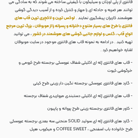
فانتزی از پلی اورتان و سیلیکون با کیفیتی ساخته می شوند که به سادگی می
توانند هر ضربه و حادثه ای را مهار و کنترل کرده و از آسیب دیدگی گوشی
هوشمند کاربران پیشگیری نمایند .
لوکس ترین و لاکچری ترین قاب های
فانتزی با طرح های بسیار متنوع دخترانه و پسرانه را از موبوفان ، بزرگ ترین مرجع
انواع قاب ، گلس و لوازم جانبی گوشی های هوشمند در کشور
، می توانید
تهیه کنید . در ادامه به نمونه قاب های فانتزی موجود در سایت موبوفان
اشاره خواهیم کرد .
- قاب های فانتزی ژله ای اکلیلی شفاف عروسکی برجسته طرح کرومی و
خرگوشی کیوت
- گارد های فانتزی عروسکی برجسته نگین دار رزینی طرح کیتی
- قاب های فانتزی ژله ای اکلیلی دستبندی مرواریدی شفاف برجسته
- کاور های فانتزی برجسته رزینی طرح پروانه و پاپیون
- گارد های فانتزی ژله ای سولید SOLID منحنی سه بعدی برجسته عروسکی
طرح خانواده باب اسفنجی ، COFFEE SWEET و میکروب هپل