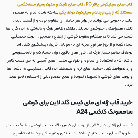
قاب های سیلیکونی پافر PC ، قاب های شیک و مدرن بسیار مستحکمی
هستند که از پلی اورتان و سیلیکون درجه یکی
ساخته شده اند و به همین
علت به خوبی می توانند در برابر هر حادثه ای مقاوم بوده و از آسیب دیدن
تلفن همراهتان جلوگیری نمایند . داشتن ظاهر بزرگ و بالشتی به این گارد ها
کمک می کند تا در هنگام سقوط گوشی از ارتفاع ، همچون ایربگ مطمئنی
عمل کرده و از بروز هر نوع ضربه ای به موبایل کاربران پیشگیری کند . اما
برخلاف ظاهر بسیار بزرگ این کاور های پافری ، وزن بسیار کم و نامحسوسی
داشته که با استفاده ی مداوم و طولانی مدت ، هیچ آسیبی به مچ دست کاربر
وارد نخواهد کرد . حاشیه های نرم و منعطف این قاب ، دسترسی به دکمه ها
و پورت های گوشی را تسهیل نموده و هیچ محدودیتی را احساس نخواهید
کرد .
خرید قاب ژله ای مای کیس گلد لاین برای گوشی
سامسونگ گلکسی A24
قاب های ژله ای دور طلایی از برند مای کیس ، قاب بسیار لوکس و شیک با مدل
ها و رنگ های بسیار متنوع ساده ، دستبندی و عروسکی برجسته ، ظاهری