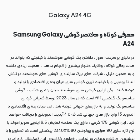
Galaxy A24 4G
معرفی کوتاه و مختصر گوشی Samsung Galaxy
A24
در دنیای پر سرعت امروز ، داشتن یک گوشی هوشمند با کیفیتی که بتواند در
مدت زمانی کوتاه ، وظایف دشوار بیشتری را انجام بدهد ، اهمیت زیادی داشته
و به همین دلیل ، شرکت های بزرگ سازنده ی گوشی های هوشمند در تلاش
اند تا بهترین و با کیفیت ترین گوشی های میان رده ی اقتصادی را تولید و
عرضه کنند . یکی از این گوشی های هوشمند میان رده ی جذاب ، گوشی
سامسونگ گلکسی آ ۲۴ است که در سال 2023 توسط کمپانی کره ای
سامسونگ تولید و به بازارهای جهانی عرضه شد . این میان رده ی اقتصادی با
اندروید 13 وارد بازار های جهانی شد که تا 4 آپدیت اندرویدی را دریافت خواهد
کرد . این گوشی 175 گرمی ، دارای یک صفحه نمایش 6.5 اینچی سوپر امولد با
نرخ تازه سازی 90 هرتزی و رزولوشن 2340X1080 پیکسلی است که تصاویر را با
بیشترین جزئیات ممکن به نمایش خواهد گذاشت . این کهکشانی کره ای در