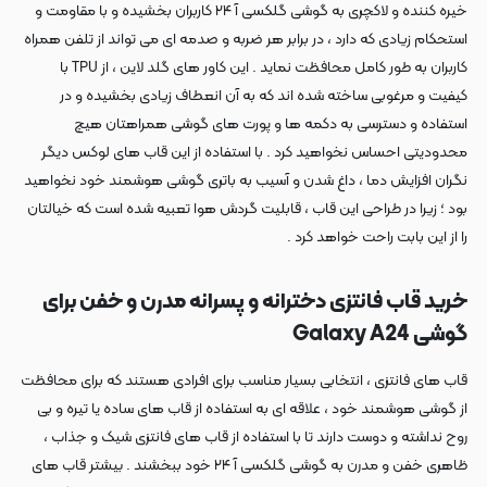
خیره کننده و لاکچری به گوشی گلکسی آ ۲۴ کاربران بخشیده و با مقاومت و
استحکام زیادی که دارد ، در برابر هر ضربه و صدمه ای می تواند از تلفن همراه
کاربران به طور کامل محافظت نماید . این کاور های گلد لاین ، از TPU با
کیفیت و مرغوبی ساخته شده اند که به آن انعطاف زیادی بخشیده و در
استفاده و دسترسی به دکمه ها و پورت های گوشی همراهتان هیچ
محدودیتی احساس نخواهید کرد . با استفاده از این قاب های لوکس دیگر
نگران افزایش دما ، داغ شدن و آسیب به باتری گوشی هوشمند خود نخواهید
بود ؛ زیرا در طراحی این قاب ، قابلیت گردش هوا تعبیه شده است که خیالتان
را از این بابت راحت خواهد کرد .
خرید قاب فانتزی دخترانه و پسرانه مدرن و خفن برای
گوشی Galaxy A24
قاب های فانتزی ، انتخابی بسیار مناسب برای افرادی هستند که برای محافظت
از گوشی هوشمند خود ، علاقه ای به استفاده از قاب های ساده یا تیره و بی
روح نداشته و دوست دارند تا با استفاده از قاب های فانتزی شیک و جذاب ،
ظاهری خفن و مدرن به گوشی گلکسی آ ۲۴ خود ببخشند . بیشتر قاب های