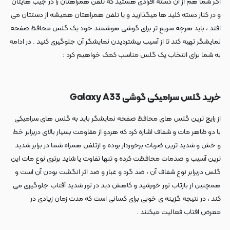
اگر شما هم از آن دسته افرادی هستید که تلفن همراهتان را در جیب هایتان
و در کنار دسته کلید ها میگذارید و یا تلفن همراهتان همیشه از دستتان می
افتد ، باید هرچه سریع تر برای گوشی هوشمند خود یک گلس محافظ صفحه
نمایشگر تهیه کند تا از آسیب بیشتردیدن نمایشگر آن جلوگیری کنید . در ادامه
به شما برای انتخاب یک گلس مناسب کمک خواهیم کرد :
خرید گلس سرامیکی گوشی Galaxy A33
از رایج ترین گلس های محافظ صفحه نمایشگر باید به گلس های سرامیکی
با دو ظاهر مات و شفاف اشاره کرد که هردو از مقاومت بسیار بالای دربرابر خط
و خش و شدید ترین ضربات برخوردار بوده و ازتلفن همراه شما در برابر شدید
ترین آسیب و صدمات محافظت کرده و تنها تفاوت یا شاید برتری نوع مات این
گلس دربرابر نوع شفاف آن ، ضد گرد و غبار و ضد اثر انگشت بودن آن است و
همچنین از بازتاب نور خورشید و کاهش دید در نور شدید آفتاب جلوگیری می
کند ، در نتیجه گزینه ی خوبی برای کسانی است که مدت زمان زیادی در
معرض افتاب فعالیت میکنند .