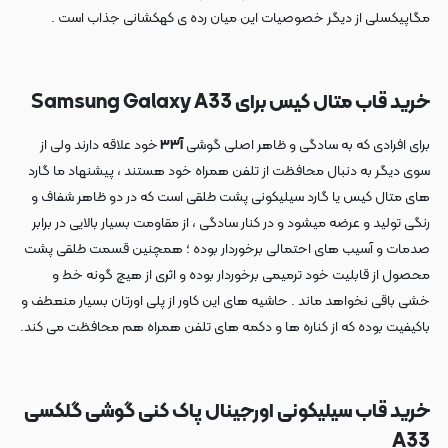
مگاپیکسلی از دیگر خصوصیات این میان رده ی کهکشانی جذاب است .
خرید قاب متال کیس برای Samsung Galaxy A33
برای افرادی که به سادگی و ظاهر اصلی گوشی
آ۳۳
خود علاقه دارند ولی از
سوی دیگر به دنبال محافظت از تلفن همراه خود هستند ، پیشنهاد ما گارد
های متال کیس یا گارد سیلیکونی پشت طلقی است که در دو ظاهر شفاف و
رنگی تولید و عرضه میشود و در کنار سادگی ، از مقاومت بسیار بالایی در برابر
صدمات و آسیب های احتمالی برخوردار بوده ؛ همچنین قسمت طلقی پشت
محصول از قابلیت خود ترمیمی برخوردار بوده و اثری از هیچ گونه خط و
خشی باقی نخواهد ماند . حاشیه های این کاور از پلی اورتان بسیار منعطف و
باکیفیت بوده که از کناره ها و دکمه های تلفن همراه هم محافظت می کند.
خرید قاب سیلیکونی اورجینال پاک کنی گوشی گلکسی
A33