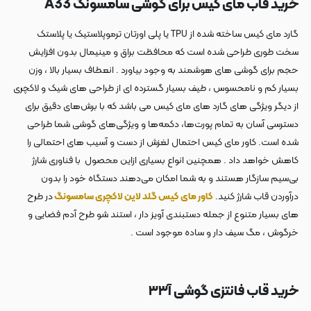
خرید قاب مای کیس برای گوشی سامسونگ A33
گارد مای کیس ساخته شده از TPU یا پلی اورتان ترموپلاستیک یا پلاستک
سخت طوری طراحی شده است که محافظت براق و مینیمال بدون افزایش
حجم برای گوشی های هوشمند به وجود بیاورد . انعطاف بسیار بالا ، وزن
بسیار کم و نامحسوس ، طیف بسیار گسترده ای از طراحی های شیک و لاکچری
از دیگر ویژگی های گارد های مای کیس می باشد که با برش‌های دقیق برای
دسترسی آسان به تمام پورت‌ها، دکمه‌ها و ویژگی‌های گوشی شما طراحی
شده است. کاور مای کیس احتمال لغزش از دست و آسیب های احتمالی را
کاهش خواهد داد . همچنین انواع بسیاری ازاین محصول با فناوری شارژ
بی‌سیم سازگار هستند و به شما امکان می‌دهند دستگاه خود را بدون
درآوردن قاب شارژ کنید.
کاور مای کیس گلد لاین لاکچری سامسونگ
در طرح
های بسیار متنوع از جمله دستبندی آویز دار ، استند شو طرح آدم فضایی و
خرگوش ، مگ سیف دار و ساده موجود است .
خرید قاب فانتزی گوشی آ۳۳