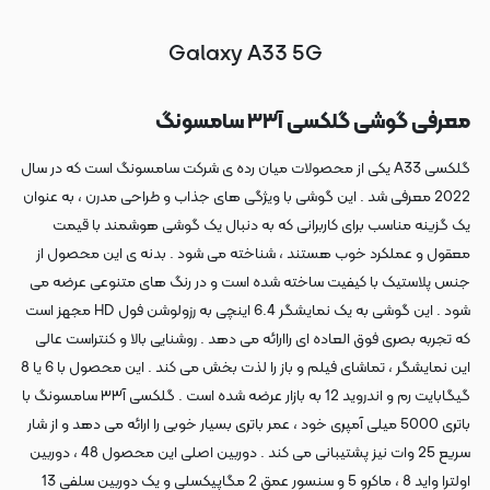
Galaxy A33 5G
معرفی گوشی گلکسی آ۳۳ سامسونگ
گلکسی A33 یکی از محصولات میان رده ی شرکت سامسونگ است که در سال
2022 معرفی شد . این گوشی با ویژگی های جذاب و طراحی مدرن ، به عنوان
یک گزینه مناسب برای کاربرانی که به دنبال یک گوشی هوشمند با قیمت
معقول و عملکرد خوب هستند ، شناخته می شود . بدنه ی این محصول از
جنس پلاستیک با کیفیت ساخته شده است و در رنگ های متنوعی عرضه می
شود . این گوشی به یک نمایشگر 6.4 اینچی به رزولوشن فول HD مجهز است
که تجربه بصری فوق العاده ای راارائه می دهد . روشنایی بالا و کنتراست عالی
این نمایشگر ، تماشای فیلم و باز را لذت بخش می کند . این محصول با 6 یا 8
گیگابایت رم و اندروید 12 به بازار عرضه شده است . گلکسی آ۳۳ سامسونگ با
باتری 5000 میلی آمپری خود ، عمر باتری بسیار خوبی را ارائه می دهد و از شار
سریع 25 وات نیز پشتیبانی می کند . دوربین اصلی این محصول 48 ، دوربین
اولترا واید 8 ، ماکرو 5 و سنسور عمق 2 مگاپیکسلی و یک دوربین سلفی 13