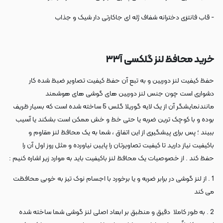
- قاب فانتزی دخترانه شفاف ژله ای جاکارتی دار شیک و جذاب
خرید محافظ لنز گلکسی آ۳۳
حفظ کیفیت لنز دوربین و به تبع آن حفظ کیفیت تصاویر ضبظ شده کار
دشواری است چون جنس لنز دوربین های گوشی های هوشمند
مانندنمایشگر آن از یک لایه گوریلا گلس 5 ساخته شده است که بسیار ظریف
بوده و با کوچک ترین ضربه یا حتی خط و خش ممکن است بشکند یا آسیب
ببیند ؛ پس برای پیشگیری از این اتفاق ، شما به یک محافظ لنز مقاوم و
باکیفیت نیاز دارید تا کیفیت تصاویرتان را پایین نیاورده و مثل روز اول آن را
حفظ کند . از خصوصیات یک محافظ لنز باکیفیت باید به موارد زیر اشاره کنیم :
1 . از لنز گوشی در برابر ضربه و یا برخورد با اجسام نوک‌ تیز به خوبی محافظت
می کند
2 . به طور کاملا دقیق و منطبق بر ابعاد اصلی لنز گوشی شما ساخته شده