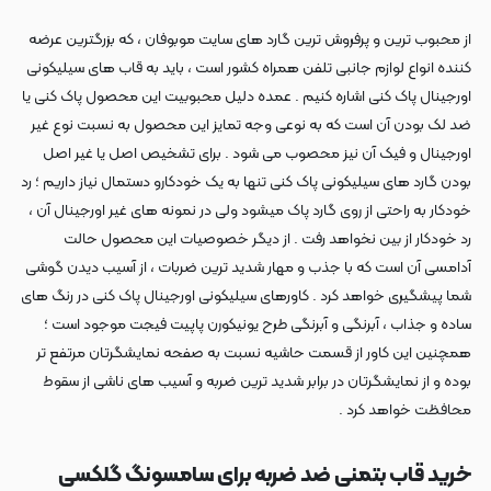
از محبوب ترین و پرفروش ترین گارد های سایت موبوفان ، که بزرگترین عرضه
کننده انواع لوازم جانبی تلفن همراه کشور است ، باید به قاب های سیلیکونی
اورجینال پاک کنی اشاره کنیم . عمده دلیل محبوبیت این محصول پاک کنی یا
ضد لک بودن آن است که به نوعی وجه تمایز این محصول به نسبت نوع غیر
اورجینال و فیک آن نیز محصوب می شود . برای تشخیص اصل یا غیر اصل
بودن گارد های سیلیکونی پاک کنی تنها به یک خودکارو دستمال نیاز داریم ؛ رد
خودکار به راحتی از روی گارد پاک میشود ولی در نمونه های غیر اورجینال آن ،
رد خودکار از بین نخواهد رفت . از دیگر خصوصیات این محصول حالت
آدامسی آن است که با جذب و مهار شدید ترین ضربات ، از آسیب دیدن گوشی
شما پیشگیری خواهد کرد . کاورهای سیلیکونی اورجینال پاک کنی در رنگ های
ساده و جذاب ، آبرنگی و آبرنگی طرح یونیکورن پاپیت فیجت موجود است ؛
همچنین این کاور از قسمت حاشیه نسبت به صفحه نمایشگرتان مرتفع تر
بوده و از نمایشگرتان در برابر شدید ترین ضربه و آسیب های ناشی از سقوط
محافظت خواهد کرد .
خرید قاب بتمنی ضد ضربه برای سامسونگ گلکسی