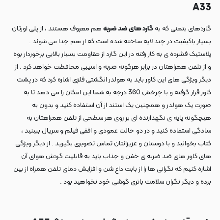
A33
گاردهای بتمنی که به
گارد های ضد ضربه
هم معروف هستند ، از پلی اورتان
بسیار باکیفیت در چند لایه ساخته شده است که از هم جدا می شوند .
پلاستیک فشرده ی به کار رفته در این گارد از مقاومت بسیار بالایی برخوردار بوه
و از تلفن همراهتان در برابر هرگونه ضربه و اسیبی محافظت خواهد کرد . از
دیگر ویژگی های این کاور باید به هولدر انگشتی فلزی اشاره کرد که در پشت
کاور قرار گرفته و با چرخش 360 درجه به شما این امکان را می دهد تا به
صورت یک هولدر و همچنین یک استند از آن استفاده کنید و بدون به
هیچگونه پایه ی نگهدارنده ای بر روی هر سطحی از تلفن همراهتان به
سادگی استفاده کنید و در دو حالت عمودی و افقی فیلم و سریال ببینید ،
کتاب بخوانید و با دوستان و عزیزانتان تماس تصویری بگیرید . از دیگر ویژگی
های کاور های ضد ضربه ی خفن و جذاب باید به قابلیت گردش هوای آن
اشاره کنیم که نگرانی ها را از بابت داغ شن و افزایش دمای تلفن همراه از بین
برده و دیگر نگران سلامت باتری گوشی خود نخواهید بود .