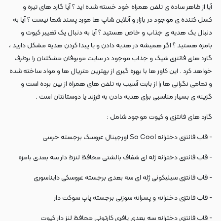
آیا از ظاهر ساده ی تلفن همراه خود خسته شده اید ؟ آیا گارد های تیره و
کسل کننده ی موجود در بازار و آنلاین شاپ ها مورد پسند شما نیست ؟ آیا به
دنبال یک هدیه ی جذاب و خاص هستید ؟ آیا به دنبال یک تغییر کیوت و
بامزه هستید ؟ اگر همیشه در هدیه دادن و یا پیدا کردن هدیه مشکل دارید ،
گارد های فانتزی شیک و جذاب موجود در سایت موبوفان مشکلتان را برطرف
خواهد کرد . این کاور ها با بهره گیری از بهترین متریال ها و مواد ساخته شده
و تمامی نگرانی ها را از بابت آسیب به تلفن های همراه از بین برده است و
گزینه ی بسیار مناسبی برای هدیه دادن به فرزند یا دوستانتان است .
گارد های فانتزی و کیوت موجود شامل :
- قاب فانتزی دخترانه So Cool اورجینال عروسک برجسته خرسی
- قاب فانتزی دخترانه ژله ای شفاف بالشتی محافظ لنزط دار سه بعدی بامزه
- قاب فانتزی سیلیکونی ژله ای سه بعدی برجسته عروسکی دایناسوری
- قاب فانتزی دخنرانه و پسرانه سوزنی برجسته پاپ سوکت دار
- قاب فانتزی دخترانه سه بعدی پافری کارتونی محافظ لنز دار کیوت