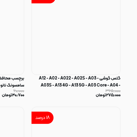
استاتیک Anti Static فول کاور HD اورجینال کد
180009
گلس گوشی A12 - A02 - A022 - A02S - A03 -
A03S - A13 4G - A13 5G - A03 Core - A04 -
سامسونگ نانو بی 
۶۰٫۰۰۰
۳۶۵٫۰۰۰
A04S - A04E - A04 Core - A23 - A32 5G - M02
۲۷۵٫۰۰۰
تومان
۴۰٫۷۰۰
تومان
- M02S - M12 - M13 4G - M13 5G - M23 5G - M32
5G - M33 - M04 - F04 - F12 - F02S - F13 - F23
سامسونگ شیشه ای Big Arc بیگ آرک سری حریم
۱۸
درصد
شخصی Privacy ESD Glass فول کاور اورجینال کد
96381