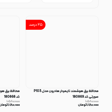
۲۵
درصد
محافظ برق هوشمند تایمردار هادرون مدل P103
صورتی کد 180869
کد 180868
۱٫۵۸۰٫۰۰۰
۱٫۵۸۰٫۰۰۰
۱٫۱۸۰٫۰۰۰
تومان
۱٫۱۸۰٫۰۰۰
تومان