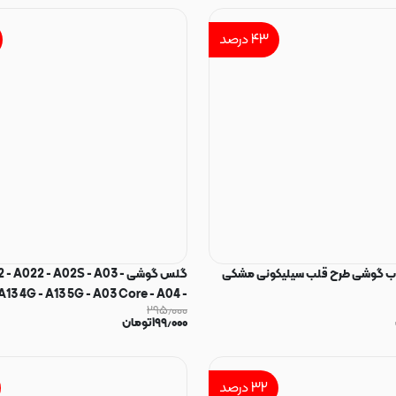
۴۳
درصد
قاب گوشی طرح قلب سیلیکونی مشکی
گلس گوشی  - A022 - A02S - A03
A13 4G - A13 5G - A03 Core - A04 -
۲۹۵٫۰۰۰
 - A04 Core - A23 - A32 5G - M02
۱۹۹٫۰۰۰
تومان
 - M13 4G - M13 5G - M23 5G - M32
- M04 - F04 - F12 - F02S - F13 - F23
سامسون
۳۲
درصد