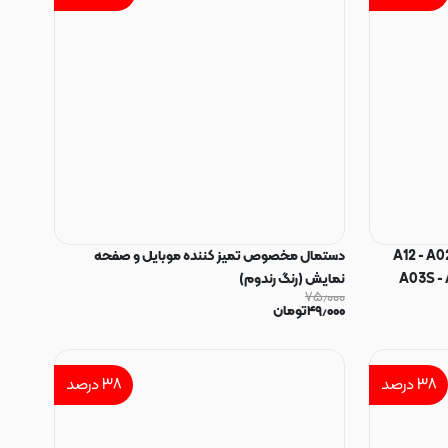
Privac فول کاور اورجینال کد
کد 96972
A12 - A02 -
دستمال مخصوص تمیز کننده موبایل و صفحه
A03S - 
نمایش (رنگ رندوم)
۷۵٫۰۰۰
A04S - A04E
۴۹٫۰۰۰
تومان
- M02S - M12
5G - M33 
Full Cov آنتی استاتیک ANTI STATIC
۳۸
درصد
۳۸
درصد