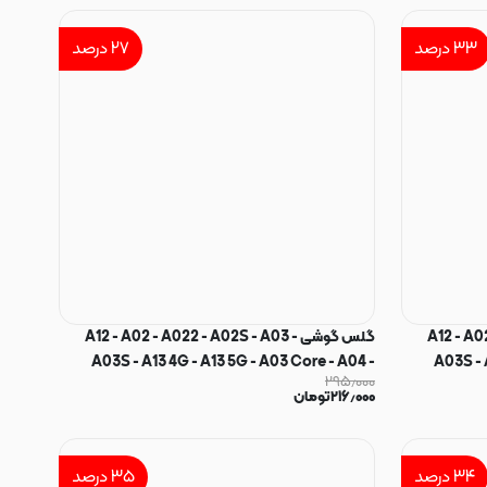
۳۳
درصد
۲۷
درصد
A12 - A02 -
گلس گوشی A12 - A02 - A022 - A02S - A03 -
A03S - A13 4G - A13 5G - A03 Core - A04 -
A03S - 
۲۹۵٫۰۰۰
A04S - A04E - A04 Core - A23 - A32 5G - M02
A04S - A04E
۲۱۶٫۰۰۰
تومان
- M02S - M12 - M13 4G - M13 5G - M23 5G - M32
- M02S - M12
5G - M33 - M04 - F04 - F12 - F02S - F13 - F23
5G - M33 
گ شیشه ای تونک Tonek 9H حریم شخصی
شیشه ای PROOF مدل پرایوسی Privacy اورجینال
۳۴
درصد
۳۵
درصد