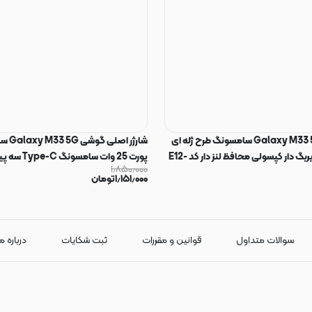
قاب گوشی Galaxy M33 5G سامسونگ طرح ژله ای
شارژر ا
شفاف بی رنگ ایربگ دار کپسولی محافظ لنز دار کد E12-
پورت 25 وات س
۱٫۸۵۰٫۰۰۰
شارژ مدل EP-TA800 رنگ مشکی (گارانتی 3 ماهه)
۱٫۱۵۱٫۰۰۰
تومان
سوالات متداول
قوانین و مقررات
ثبت شکایات
درباره م