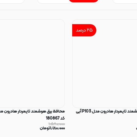
۲۵
درصد
محافظ برق هوشمند تایمردار هادرون مدل P103 آبی
کد 180867
۱٫۵۸۰٫۰۰۰
۱٫۱۸۰٫۰۰۰
تومان