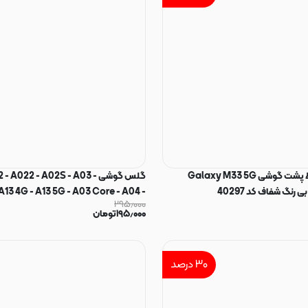
y Anti Static Glass
97560
برچسب محافظ پشت گوشی Galaxy M33 5G
گلس گوشی  - A022 - A02S - A03
رنگ شفاف کد 40297
A13 4G - A13 5G - A03 Core - A04 -
۲۹۵٫۰۰۰
 - A04 Core - A23 - A32 5G - M02
۱۹۵٫۰۰۰
تومان
 - M13 4G - M13 5G - M23 5G - M32
- M04 - F04 - F12 - F02S - F13 - F23
شیشه ای er
۳۰
درصد
میتوبل MIETUBL اورجینال کد 27285