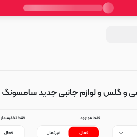
 گلس و لوازم جانبی جدید سامسونگ Galaxy M33
فقط موجود
فقط تخفیف‌دار
فعال
غیرفعال
فعال