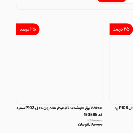
۲۵
درصد
۲۵
درصد
محافظ برق هوشمند تایمردار هادرون مدل P103 زرد
محافظ برق هوشمند تایمردار هادرون مدل P103 سفید
کد 180865
۱٫۵۸۰٫۰۰۰
۱٫۱۸۰٫۰۰۰
تومان