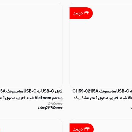
۳۲
درصد
کابل USB-C به USB-C سامسونگ GH39-02115A
کابل SB-C
ویتنام Vietnam شیلد فلزی به طول 1 متر مشکی کد
ویتنام 
۵۸۵٫۰۰۰
180015
۳۹۵٫۰۰۰
تومان
۳۳
درصد