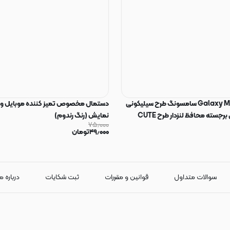
قاب گوشی Galaxy M34 سامسونگ طرح سیلیکونی
دستمال مخصوص تمیز کننده موبایل و
Solid عروسکی برجسته محافظ لنزدار طرح CUTE
نمایش (رنگ رندوم)
۷۵٫۰۰۰
 22
۴۹٫۰۰۰
تومان
سوالات متداول
قوانین و مقررات
ثبت شکایات
درباره م