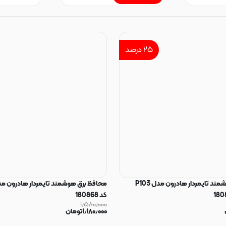
۲۵
درصد
محافظ برق هوشمند تایمردار هادرون مدل P103
کد 180868
۱٫۵۸۰٫۰۰۰
۱٫۱۸۰٫۰۰۰
تومان