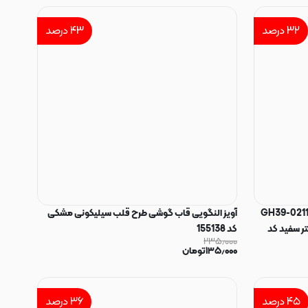
۳۲
درصد
۴۳
درصد
U به USB-C سامسونگ GH39-02115A
آویز النگویی قاب گوشی طرح قلب سیلیکونی مشکی
Vietnam شیلد فلزی به طول 1 متر سفید کد
کد 155138
۲۳۵٫۰۰۰
۱۳۵٫۰۰۰
تومان
۴۵
درصد
۳۶
درصد