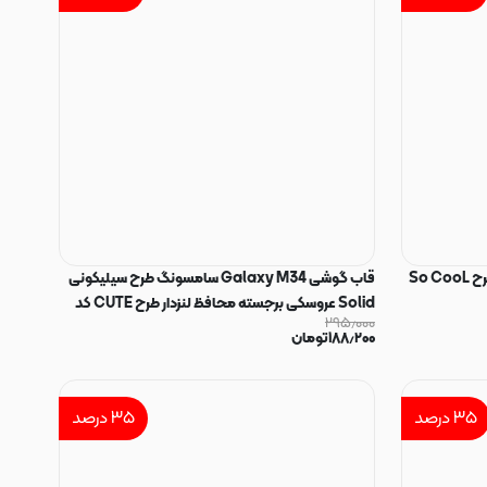
قاب گوشی Galaxy M34 سامسونگ طرح So CooL
قاب گوشی Galaxy M34 سامسونگ طرح سیلیکونی
Solid عروسکی برجسته محافظ لنزدار طرح CUTE کد
۲۹۵٫۰۰۰
26
۱۸۸٫۲۰۰
تومان
۳۵
درصد
۳۵
درصد