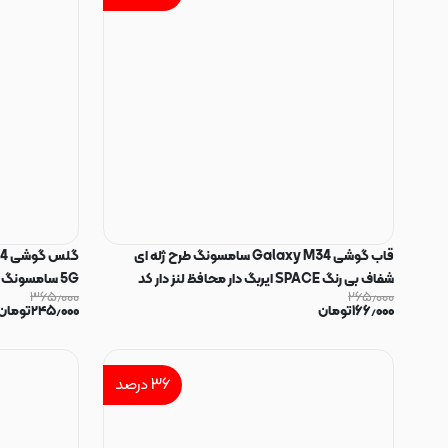
قاب گوشی Galaxy M34 سامسونگ طرح ژله ای
گل
شفاف بی رنگ SPACE ایربگ دار محافظ لنز دار کد
۳۶۵٫۰۰۰
۲۶۵٫۰۰۰
75631
CURVED EDGE GLASS او
۱۶۶٫۰۰۰
تومان
۲۴۵٫۰۰۰
تومان
۳۶
درصد