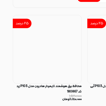
۲۵
درصد
۲۵
درصد
محافظ برق هوشمند تایمردار هادرون مدل P103 آبی
محافظ برق هوشمند تایمردار هادرون مدل P103 زرد
کد 180867
۱٫۵۸۰٫۰۰۰
۱٫۱۸۰٫۰۰۰
تومان