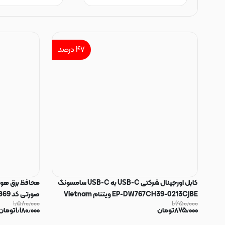
۴۷
درصد
کابل اورجینال شرکتی USB-C به USB-C سامسونگ
EP-DW767CH39-0213CJBE ویتنام Vietnam
صورتی کد 180869
۱٫۵۸۰٫۰۰۰
۱٫۶۵۰٫۰۰۰
شیلد فلزی به طول 1 متر مشکی کد 180870
۸۷۵٫۰۰۰
تومان
۱٫۱۸۰٫۰۰۰
تومان