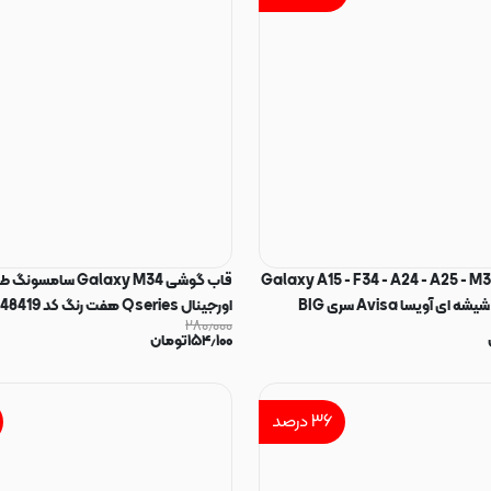
س گوشی Galaxy A15 - F34 - A24 - A25 - M34
5G سامسونگ شیشه ای آویسا Avisa سری BIG
اورجینال Qseries هفت رنگ کد 48419
۲۸۰٫۰۰۰
رجینال کد 74500
۱۵۴٫۱۰۰
تومان
۳۶
درصد