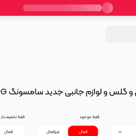
س و لوازم جانبی جدید سامسونگ Galaxy M34 5G
فقط موجود
فقط تخفیف‌دار
فعال
غیرفعال
فعال