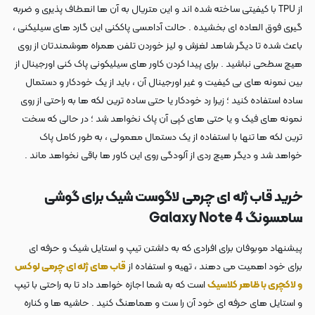
از TPU با کیفیتی ساخته شده اند و این متریال به آن ها انعطاف پذیری و ضربه
گیری فوق العاده ای بخشیده . حالت آدامسی پاککنی این گارد های سیلیکنی ،
باعث شده تا دیگر شاهد لغزش و لیز خوردن تلفن همراه هوشمندتان از روی
هیچ سطحی نباشید . برای پیدا کردن کاور های سیلیکونی پاک کنی اورجینال از
بین نمونه های بی کیفیت و غیر اورجینال آن ، باید از یک خودکار و دستمال
ساده استفاده کنید ؛ زیرا رد خودکار یا حتی ساده ترین لکه ها به راحتی از روی
نمونه های فیک و یا حتی های کپی آن پاک نخواهد شد ؛ در حالی که سخت
ترین لکه ها تنها با استفاده از یک دستمال معمولی ، به طور کامل پاک
خواهد شد و دیگر هیچ ردی از آلودگی روی این کاور ها باقی نخواهد ماند .
خرید قاب ژله ای چرمی لاگوست شیک برای گوشی
سامسونگ Galaxy Note 4
پیشنهاد موبوفان برای افرادی که به داشتن تیپ و استایل شیک و حرفه ای
برای خود اهمیت می دهند ، تهیه و استفاده از
قاب های ژله ای چرمی لوکس
و لاکچری با ظاهر کلاسیک
است که به شما اجازه خواهد داد تا به راحتی با تیپ
و استایل های حرفه ای خود آن را ست و هماهنگ کنید . حاشیه ها و کناره