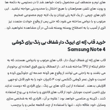
های نرم و منعطف این محصول باعث خواهد شد تا در دسترسی به دکمه ها
و پورت های تلفن همراهتان با هیچ اختلال یا محدودیتی مواجه نباشید . این
کاور های چرمی ، از یک لایه پلی اورتان و یک لایه چرم مصنوعی ضخیم
مرغوب و با دوامی ساخته می شود که حتی پس از وقوع حوادث متعدد نیز
اثری از آسیب یا به اصطلاح پوسته پوسته شدگی در آن مشاهده نخواهید کرد .
خرید قاب ژله ای ایربگ دار شفاف بی رنگ برای گوشی
Samsung Note 4
قاب های ژله ای شفاف ایربگ دار ، قاب های مرغوب و بادوامی هستند که به
خاطر اینکه از TPU ساخته شده اند ، از انعطاف پذیری فوق العاده ای برخوردار
می باشند و به راحتی می توانند از وقوع هر گونه صدمه ای جلوگیری کرده و
امنیت و طول عمر گوشی گلکسی نوت ۴ کاربران خود را به طور قابل توجهی
افزایش بدهند . استفاده از این گارد های بی رنگ ، برای افرادی که دوست ندارند
برای تامین امنیت موبایل خود از قاب های فانتزی و یا ساده و بی روح استفاده
کنند ، گزینه ی مناسبی خواهد بود ؛ علاوه بر آن ، افرادی که به شخصی سازی
وسایل خود علاقه دارند ، تنها با استفاده از چند قطعه عکس و یا برچسب