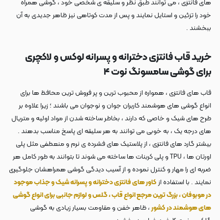
های فانتزی ، می توانند طبق نظر و سلیقه ی شخصی خود ، گوشی همراه
خود را تزئین و استایل نمایند و پس از مدت کوتاهی نیز ظاهر جدیدی به آن
ببخشند .
خرید قاب فانتزی دخترانه و پسرانه لوکس و لاکچری
برای گوشی سامسونگ نوت ۴
قاب های فانتزی ، همواره از محبوب ترین و پر فروش ترین محافظ ها برای
انواع گوشی های هوشمند کاربران جوان و نوجوان می باشند ؛ زیرا علاوه بر
طرح های شیک و خاصی که دارند ، بخاطر ساخته شدن از مواد اولیه و متریال
های درجه یک ، به خوبی می توانند به هر سلیقه ای پاسخ مناسب بدهند .
بیشتر گارد های فانتزی ، از پلاستیک های فشرده ی نرم و منعطفی مثل پلی
اورتان ها ، TPU و پلی کربنات ها ساخته می شوند تا بتوانند به طور کامل هر
ضربه ای را مهار و کنترل نموده و از آسیب دیدگی گوشی همراهشان جلوگیری
نمایند . با استفاده از
کاور های فانتزی دخترانه و پسرانه شیک و جذاب موجود
در موبوفان ، بزرگ ترین مرجع انواع قاب ، گلس و لوازم جانبی برای انواع گوشی
های هوشمند در کشور
، ظاهر خفن و مقاومت بسیار زیادی به گوشی