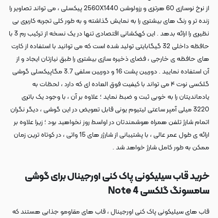
از نرخ نوسازی 60 هرتزی و رزولوشن 2560X1440 پیکسلی ، می تواند تصاویر را
زنده تر و رنگ های بیشتری را به نمایش گذاشته و به طور کلی تجربه کاربری بی
نظیری را ارائه بدهد . این کهکشانی اقتصادی تنها در یک نسخه از ترکیب رم 3 با
حافظه داخلی 32 گیگابایتی تولید شده است که می توانید با استفاده از کارت
های حافظه ی خارجی ، فضای ذخیره سازی بیشتری را طبق نیازتان ایجاد و از
آن استفاده نمایید . دوربین پشت 16 و دوربین سلفی 3.7 مگاپیکسلی گوشی
گلکسی نوت ۴ می تواند با کیفیت فوق العاده ای که دارد ، لحظات به
یادماندیتان را به خوبی ثبت و ضبط نماید ؛ علاوه بر آن ، با وجود یک باتری
3220 میلی آمپر ساعتی لیتیوم یونی قابل تعویض در این گوشی ، دیگر نگران
اتمام شارژ تلفن همراه هوشمندتان در اواسط روز نخواهید بود ؛ زیرا علاوه بر
ارائه ی طول عمر عالی ، با پشتیبانی از شارژر های 15 واتی ، در کوتاه ترین زمان
ممکن به طور کامل شارژ خواهد شد .
خرید قاب سیلیکونی پاک کنی اورجینال برای گوشی
سامسونگ گلکسی Note 4
قاب های سیلیکونی پاک کنی اورجینال ، قاب های مقاومو جذابی هستند که