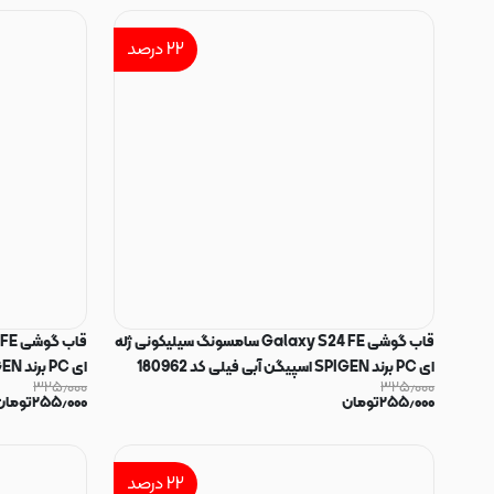
۲۲
درصد
قاب گوشی Galaxy S24 FE سامسونگ سیلیکونی ژله
ای PC برند SPIGEN اسپیگن آبی فیلی کد 180962
ای PC برند SPIGEN اسپیگن بنفش کد 180961
۳۲۵٫۰۰۰
۳۲۵٫۰۰۰
۲۵۵٫۰۰۰
تومان
۲۵۵٫۰۰۰
تومان
۲۲
درصد