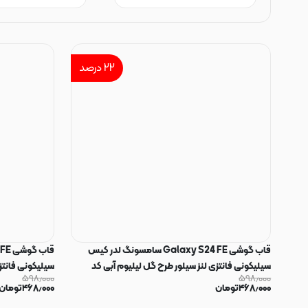
۲۲
درصد
قاب گوشی Galaxy S24 FE سامسونگ لدر کیس
سیلیکونی فانتزی لنز سیلور طرح گل لیلیوم آبی کد
سیلیکونی فانتز
۵۹۸٫۰۰۰
۵۹۸٫۰۰۰
169294
169295
۴۶۸٫۰۰۰
تومان
۴۶۸٫۰۰۰
تومان