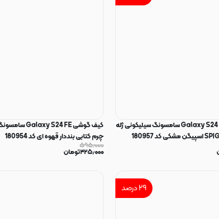
قاب گوشی Galaxy S24 FE سامسونگ سیلیکونی ژله
کیف گوشی xy S24 FE
چرم کتابی بنددار قهوه ای کد 180954
۵۹۵٫۰۰۰
۴۲۵٫۰۰۰
تومان
۲۹
درصد