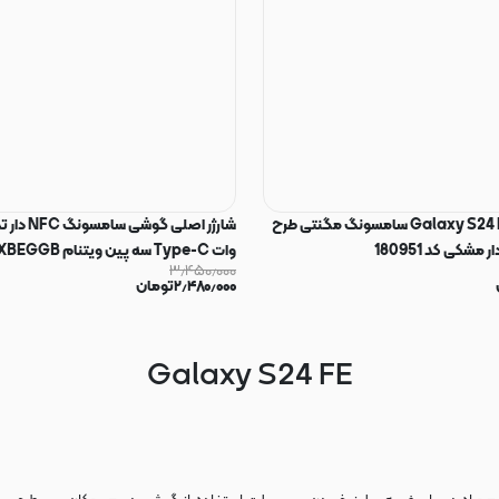
کیف گوشی Galaxy S24 FE سامسونگ مگنتی طرح
مشکی کد 180951
وات Type-C سه پین و
۳٫۴۵۰٫۰۰۰
سوپر فست شارژ رنگ مشکی کد 180875
۲٫۴۸۰٫۰۰۰
تومان
Galaxy S24 FE