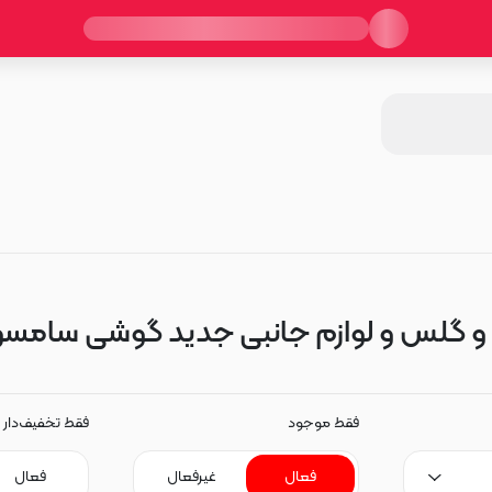
لس و لوازم جانبی جدید گوشی سامسونگ xy S24 FE
فقط موجود
فقط تخفیف‌دار
فعال
غیرفعال
فعال