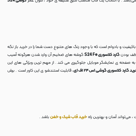
می‌باشد . با انتخاب یک قاب مناسب طبق سلیقه ی خود ، طول عمر
گوشی S24
 باکیفیت و بادوام است که با وجود رنگ های متنوع دست شما را در خرید باز نگه
عطف بودن
گارد کلاسوری S24 Fe
گوشه های ضخیم آن وارد شدن هرگونه آسیب
به صفحه ی نمایشگر موبایل جلوگیری می کند . از مهم ترین ویژگی های این
ید گارد کلاسوری گوشی اس ۲۴ اف ای
، قابلیت استندشو ی این کاور است . برش
می‌تواند آسان و بهترین راه
خرید قاب شیک و خفن
باشد .