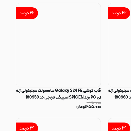
۲۲
درصد
۲۲
درصد
Gala سامسونگ سیلیکونی ژله
قاب گوشی Galaxy S24 FE سامسونگ سیلیکونی ژله
ای PC برند SPIGEN اسپیگن نارنجی کد 180959
۳۲۵٫۰۰۰
۲۵۵٫۰۰۰
تومان
۲۹
درصد
۲۹
درصد