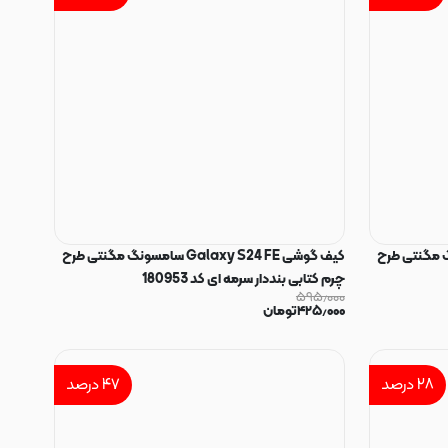
Gala سامسونگ مگنتی طرح
کیف گوشی Galaxy S24 FE سامسونگ مگنتی طرح
چرم کتابی بنددار سرمه ای کد 180953
۵۹۵٫۰۰۰
۴۲۵٫۰۰۰
تومان
۲۸
درصد
۴۷
درصد