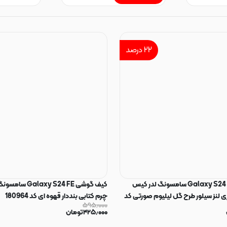
۲۲
درصد
قاب گوشی Galaxy S24 FE سامسونگ لدر کیس
کیف گوشی xy S24 FE
ی لنز سیلور طرح گل لیلیوم صورتی کد
چرم کتابی بنددار قهوه ای کد 180964
۵۹۵٫۰۰۰
۴۲۵٫۰۰۰
تومان