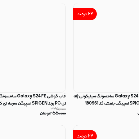
۲۲
درصد
قاب گوشی Galaxy S24 FE سامسونگ سیلیکونی ژله
قاب گوشی xy S24 FE
ای PC برند SPIGEN اسپیگن سرمه ای کد 180960
۳۲۵٫۰۰۰
۲۵۵٫۰۰۰
تومان
۲۲
درصد