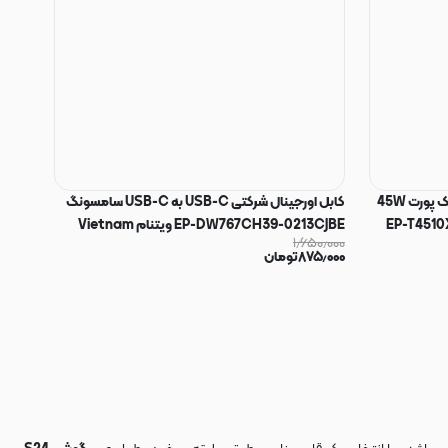
شارژر اصلی گوشی سامسونگ NFC دار تک پورت 45W
کابل اورجینال شرکتی USB-C به USB-C سامسونگ
یتنام EP-T4510XBEGGB
EP-DW767CH39-0213CJBE ویتنام Vietnam
۱٫۶۵۰٫۰۰۰
شیلد فلزی به طول 1 متر مشکی کد 180870
۸۷۵٫۰۰۰
تومان