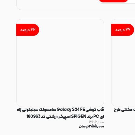
۲۹
درصد
۲۲
درصد
Gala سامسونگ مگنتی طرح
قاب گوشی Galaxy S24 FE سامسونگ سیلیکونی ژله
ای PC برند SPIGEN اسپیگن زرشکی کد 180963
۳۲۵٫۰۰۰
۲۵۵٫۰۰۰
تومان