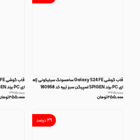
قاب گوشی Galaxy S24 FE سامسونگ سیلیکونی ژله
ای PC برند SPIGEN اسپیگن سبز تیره کد 180958
ای PC برند SPIGEN اسپیگن مشکی کد 180957
۳۲۵٫۰۰۰
۳۲۵٫۰۰۰
۲۵۵٫۰۰۰
تومان
۲۵۵٫۰۰۰
تومان
۲۹
درصد