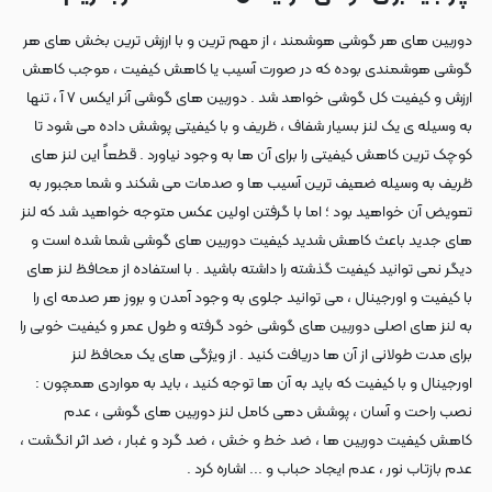
دوربین های هر گوشی هوشمند ، از مهم ترین و با ارزش ترین بخش های هر
گوشی هوشمندی بوده که در صورت آسیب یا کاهش کیفیت ، موجب کاهش
ارزش و کیفیت کل گوشی خواهد شد . دوربین های گوشی آنر ایکس ۷ آ ، تنها
به وسیله ی یک لنز بسیار شفاف ، ظریف و با کیفیتی پوشش داده می شود تا
کوچک ترین کاهش کیفیتی را برای آن ها به وجود نیاورد . قطعاً این لنز های
ظریف به وسیله ضعیف ترین آسیب ها و صدمات می شکند و شما مجبور به
تعویض آن خواهید بود ؛ اما با گرفتن اولین عکس متوجه خواهید شد که لنز
های جدید باعث کاهش شدید کیفیت دوربین های گوشی شما شده است و
دیگر نمی توانید کیفیت گذشته را داشته باشید . با استفاده از محافظ لنز های
با کیفیت و اورجینال ، می توانید جلوی به وجود آمدن و بروز هر صدمه ای را
به لنز های اصلی دوربین های گوشی خود گرفته و طول عمر و کیفیت خوبی را
برای مدت طولانی از آن ها دریافت کنید . از ویژگی های یک محافظ لنز
اورجینال و با کیفیت که باید به آن ها توجه کنید ، باید به مواردی همچون :
نصب راحت و آسان ، پوشش دهی کامل لنز دوربین های گوشی ، عدم
کاهش کیفیت دوربین ها ، ضد خط و خش ، ضد گرد و غبار ، ضد اثر انگشت ،
عدم بازتاب نور ، عدم ایجاد حباب و ... اشاره کرد .