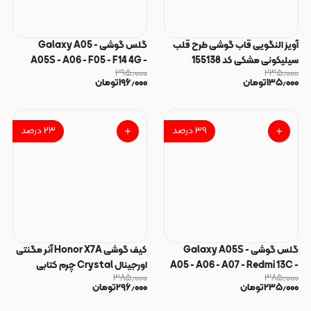
آویز النگویی قاب گوشی طرح قلب
گلس گوشی Galaxy A05 -
سیلیکونی مشکی کد 155138
A05S - A06 - F05 - F14 4G -
۲۹۵٫۰۰۰
۲۳۵٫۰۰۰
M05 - Redmi 13C - Poco C65 -
۱۳۵٫۰۰۰
تومان
۱۹۶٫۰۰۰
تومان
Poco M6 5G - Honor X7A -
Realme C51 - C53 - C61 -
Realme Note 50 - Realme
۳۹
درصد
۲۳
درصد
Note 60 شیشه ای Anti Static
OG Glass سری ESD آنتی استاتیک
Super X اورجینال کد 98282
گلس گوشی Galaxy A05S -
کیف گوشی Honor X7A آنر مگنتی
A05 - A06 - A07 - Redmi 13C -
اورجینال Crystal چرم کتابی
۳۸۵٫۰۰۰
۳۸۵٫۰۰۰
Poco C65 - Honor X7 - Honor
جاکارتی دار محافظ لنزدار سرمه ای
۲۳۵٫۰۰۰
تومان
۲۹۶٫۰۰۰
تومان
X7A - Nova Y70 - Nova Y70
دارای بند کد 97246