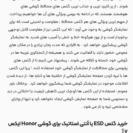
شوند ، از پر کاربرد ترین و جذاب ترین گلس های محافظ گوشی های
هوشمند هستند که در ادامه به بررسی ویژگی های آن ها خواهیم پرداخت .
از مهم ترین ویژگی های هر گلس محافظ ، مقاومت و امنیتی است که برای
نمایشگر گوشی به وجود می آورد ؛ که این گلس نیز از مقاومت قابل توجهی
برخوردار است و از بروز هرگونه خط و خش یا آسیب های شدید به نمایشگر
گوشی پیشگیری خواهد کرد . به افرادی که مدت زمان زیادی را در مکان های
عمومی حضور دارند یا فعالیت می کنند و همیشه از کنجکاوی غریبه ها در
گوشی خود خسته و کلافه می شوند ، پیشنهاد می کنیم تا از گلس های
پرایوسی برای محافظت از نمایشگر گوشی خود استفاده کنند ؛ زیرا این گلس
ها با تیره کردن صفحه نمایشگر گوشی از حاشیه ها و کناره ها ، از دیده شدن
اطلاعات موجود در نمایشگر گوشی شما پیشگیری خواهد کرد . برخلاف باور
عموم ، استفاده از این گلس ها کوچک ترین کاهش کیفیت یا اختلالی در دید
و دسترسی شما به صفحه نمایش گوشی ایجاد نخواهد کرد و تنها از زوایای
مشخصی تیره و تار می شود .
خرید گلس ESD یا آنتی استاتیک برای گوشی Honor
ایکس
۷ آ