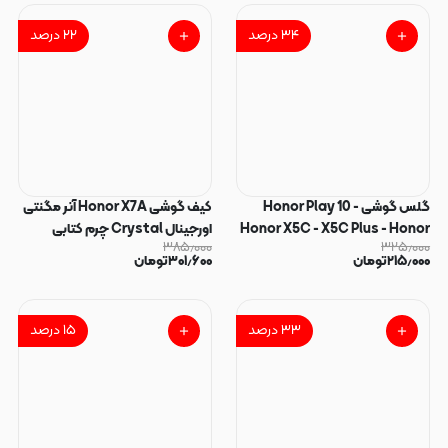
Plus - Realme C51 - Realme
C53 - Realme Note 50 - Narzo
۳۴
درصد
۲۲
درصد
N53 شیشه ای تونک Tonek 9H
حریم شخصی Privacy Anti
Static Glass فول کاور اورجینال
کد 97584
گلس گوشی Honor Play 10 -
کیف گوشی Honor X7A آنر مگنتی
Honor X5C - X5C Plus - Honor
اورجینال Crystal چرم کتابی
۳۸۵٫۰۰۰
۳۲۵٫۰۰۰
X7 4G - Honor X7A آنر شیشه ای
جاکارتی دار محافظ لنزدار خاکستری
۲۱۵٫۰۰۰
تومان
۳۰۱٫۶۰۰
تومان
Full Cover آنتی استاتیک ANTI
دارای بند کد 110357
STATIC میتوبل MIETUBL
اورجینال کد 96169
۳۳
درصد
۱۵
درصد