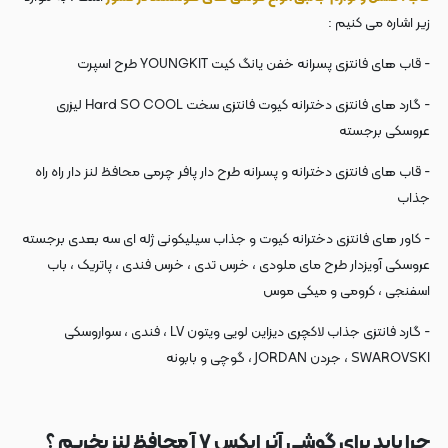
زیر اشاره می کنیم :
- قاب های فانتزی پسرانه خفن یانگ کیت YOUNGKIT طرح اسپرت
- گارد های فانتزی دخترانه کیوت فانتزی سخت Hard SO COOL لیزری
عروسکی برجسته
- قاب های فانتزی دخترانه و پسرانه طرح دار پافر چرمی محافظ لنز دار راه راه
جذاب
- کاور های فانتزی دخترانه کیوت و جذاب سیلیکونی ژله ای سه بعدی برجسته
عروسکی آویزدار طرح مای ملودی ، خرس تدی ، خرس فندی ، پاتریک ، باب
اسفنجی ، کرومی و میکی موس
- گارد فانتزی جذاب لاکچری دیزاین لویی ویتون LV ، فندی ، سواروسکی
SWAROVSKI ، جردن JORDAN ، گوچی و بابونه
چرا باید برای گوشی آنر ایکس ۷ آ محافظ لنز بخریم ؟