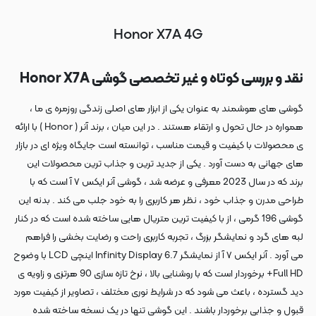
Honor X7A 4G
نقد و بررسی کوتاه و غیر تخصصی گوشی Honor X7A
گوشی های هوشمند به عنوان یکی از ابزار های اصلی زندگی روزمره ی ما ،
همواره در حال تحول و ارتقاء هستند . در این میان ، برند آنر ( Honor ) با ارائه
ی محصولات با کیفیت و قیمت مناسب ، توانسته است جایگاه ویژه ای در بازار
های جهانی به دست آورد . یکی از جدید ترین و جذاب ترین محصولات این
برند که در سال 2023 معرفی و عرضه شد ، گوشی آنر ایکس ۷ آ است که با
طراحی مدرن و جذاب خود ، نظر هر کاربری را به خود جلب می کند . بدنه این
گوشی 196 گرمی ، از با کیفیت ترین متریال هایی ساخته شده است که در کنار
لبه های گرد و نمایشگر بزرگ ، تجربه کاربری راحت و رضایت بخشی را فراهم
می آورد . آنر ایکس ۷ آ از نمایشگر Infinity Display 6.7 اینچی LCD با وضوح
Full HD+ برخوردار است که با روشنایی بالا ، نرخ تازه سازی 90 هرتزی و زاویه ی
دید گسترده ، باعث می شود که در شرایط نوری مختلف ، تصاویر از کیفیت مورد
قبول و جذابی برخوردار باشند . این گوشی تنها در یک نسخه ساخته شده