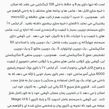
است که تنها دارای رم 8 و حافظ داخلی 128 گیگابایتی می باشد که امکان
ذخیره سازی فایل ها ، عکس ها و برنامه های مختلف را به راحتی فراهم می
کند . همچنین ، تا حدود 1 ترابایت هم از کارت های حافظه ی microSD
پشتیبانی می نماید تا فضای ذخیره سازی بیشتری داشته باشید . آنر ایکس ۷ آ
دارای سیستم دوربین بسیار با کیفیت و قدرتمندی است که اجازه ی ثبت عکس
های با کیفیت و با جزئیات بالا را به کاربران خود می دهد . این گوشی دارای
سیستم چهارگانه ی دوربین پشت شامل ؛ یک دوربین واید یا استاندارد 50
مگاپیکسلی ، یک دوربین اولتراواید 5 ، یک دوربین ماکرو 2 و یک دوربین
تشخیص عمق 2 مگاپیکسلی است . همچنین ، دوربین سلفی 8 مگاپیکسلی
این گوشی برای گرفتن عکس های سلفی و یا گرفتن تماس تصویری از کیفیت
و وضوح قابل قبولی برخوردار است . آنر ایکس ۷ آ با باتری بزرگ لیتیوم پلیمری
6000 میلی آمپر ساعتی خود ، عمر باتری بسیار خوبی را ارائه می دهد که به
راحتی می تواند یک روز کامل استفاده ی سنگین را بدون نیاز به شارژ مجدد
تامین کند . فناوری شارژ سریع 22.5 واتی این گوشی ، به کاربران خود این
امکان را می دهد تا در کمترین زمان ممکن گوشی خود را به طور کامل شارژ
کنند . این گوشی با سیستم عامل اندروید 12 و رابط کاربری Magic UI 6.1
عرضه می شود که تجربه ی کاربری روان و شخصی سازی شده ای را فراهم می