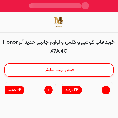
Honor X7A 4G
خرید قاب گوشی و گلس و لوازم جانبی جدید آنر Honor
X7A 4G
فیلتر و ترتیب نمایش
۴۳
درصد
۳۴
درصد