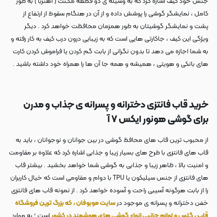
جنس خود کیف اشاره کرد که به وسیله ی دو قطعه مگنت ( آهنربا ) به طور
کامل ، نمایشگر گوشی را پوشش داده و از آن در هنگام سقوط از ارتفاع از
پشت و نمایشگر گوشیتان به طور همزمان محافظت خواهد کرد . دیگر
ویژگی این کیف ، جاکارتی هایی است که به زیبایی درون درب کیف به کار رفته و
به شما اجازه می دهد تا بدون نگرانی از بابت گم کردن یا فراموش کردن کارت
های بانکی و هویتی ، همیشه و همه جا آن ها را همراه خود داشته باشید .
خرید قاب فانتزی دخترانه و پسرانه ی جذاب و مدرن
برای گوشی هونور ایکس ۷ آ
از محبوب ترین قاب های محافظ گوشی در بین جوانان و نوجوانان ، باید به
قاب های فانتزی با طرح های بسیار زیبا و جذابی اشاره کرد که علاوه بر مقاومت
و امنیت بالا ، ظاهر زیبا و جذابی به گوشی شما خواهد بخشید . بیشتر قاب
های فانتزی از جنس سیلیکون یا TPU با دوام و مقاومی است که خیال کاربران
را از بابت هرگونه آسیبی راحت و آسوده خواهد کرد . از نمونه قاب های فانتزی
خفن دخترانه و پسرانه ی موجود در
سایت موبوفان ، که بزرگ ترین فروشگاه
قاب ، گلس و لوازم جانبی انواع گوشی های هوشمند در کشور
است ؛ به موارد