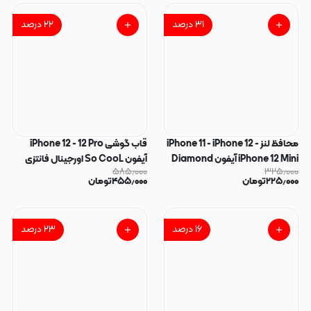
۳۱
درصد
۲۲
درصد
محافظ لنز iPhone 11 - iPhone 12 -
قاب گوشی iPhone 12 - 12 Pro
iPhone 12 Mini آیفون Diamond
آیفون So CooL اورجینال فانتزی
۵۸۵٫۰۰۰
۳۲۵٫۰۰۰
Lens مدل رینگی فلزی نگین دار
براش لیزری لنز کرومی لاکچری طرح
۲۲۵٫۰۰۰
تومان
۴۵۵٫۰۰۰
تومان
سواروسکی مشکی کد 180762
AMG جی کلاس کد 162938
۱۶
درصد
۲۳
درصد