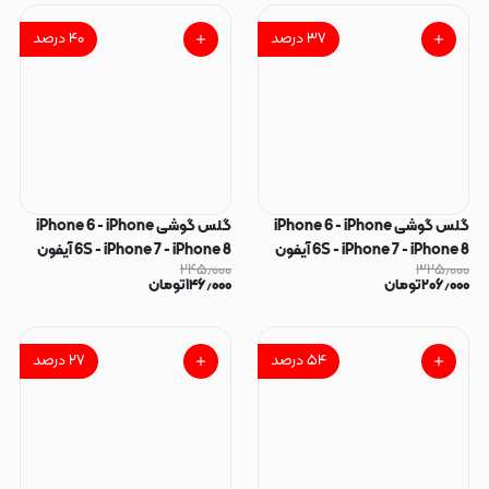
۳۷
درصد
۴۰
درصد
گلس گوشی iPhone 6 - iPhone
گلس گوشی iPhone 6 - iPhone
6S - iPhone 7 - iPhone 8 آیفون
6S - iPhone 7 - iPhone 8 آیفون
۲۴۵٫۰۰۰
۳۲۵٫۰۰۰
شیشه ای Weva AF 200CC Anti
شیشه ای Bullfight بولفایت سری
۲۰۶٫۰۰۰
تومان
۱۴۶٫۰۰۰
تومان
Dust Anti Static Full Cover
آنتی استاتیک Anti Static ESD
ESD Glass اورجینال کد 98299
اورجینال کد 98270
۵۴
درصد
۲۷
درصد