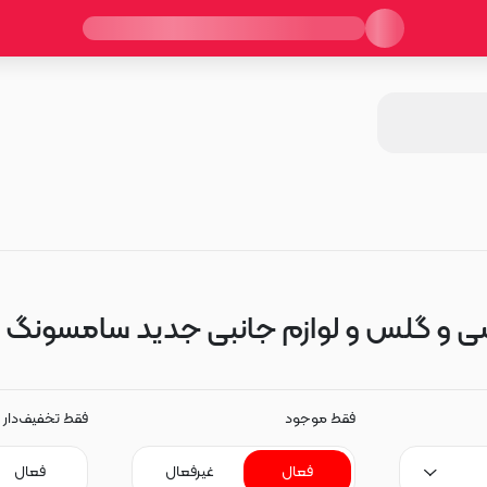
گلس و لوازم جانبی جدید سامسونگ J4 Plus - J415
فقط موجود
فقط تخفیف‌دار
فعال
غیرفعال
فعال