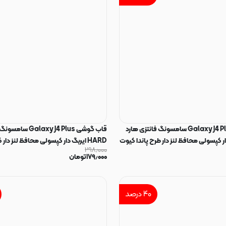
قاب گوشی Galaxy J4 Plus سامسونگ فانتزی هارد
قاب گوشی axy J4 Plus
بگ دار کپسولی محافظ لنز دار طرح پاندا کیوت
HARD ایربگ دار کپسولی محافظ لنز دار کد 23336
۲۹۸٫۰۰۰
۱۷۹٫۰۰۰
تومان
۴۰
درصد