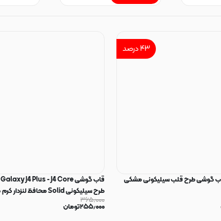
۴۳
درصد
قاب گوشی طرح قلب سیلیکونی مشکی
ق
۳۶۵٫۰۰۰
129373
۲۵۵٫۰۰۰
تومان