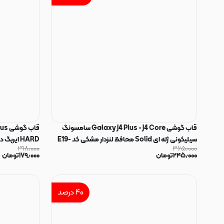
قاب گوشی Galaxy J4 Plus - J4 Core سامسونگ
سیلیکونی ژله ای Solid محافظ لنزدار مشکی کد E19-
HARD ایر
۲۹۸٫۰۰۰
۳۶۵٫۰۰۰
49801
کد 47360
۲۴۵٫۰۰۰
تومان
۱۷۹٫۰۰۰
تومان
۴۰
درصد