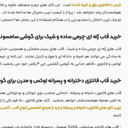
کیس با ظاهری براق و خیره کننده
است . این گارد های نرم و منعطف علاوه بر ظاه
هوشمندتان وارد نخواهد شد ؛ زیرا از با کیفیت ترین متریال ها ساخته شده ان
کوچک ترین اختلال یا محدودیتی را در هنگام استفاده از این بخش ها احساس نک
خرید قاب ژله ای چرمی ساده و شیک برای گوشی سامسونگ جی 
قاب های ژله ای چرمی ساده و شیک ، قاب های بسیار مطمئن و همچنین جذابی هست
به سادگی می توانند هر ضربه و حادثه ای را مهار و کنترل نمایند . این لایه ی
لوکس و لاکچری ، ظاهر جذابی به گوشی گلکسی جی ۴ پلاس خود می بخشید که به راحتی می توانید با هر تیپ و استایل کلاسیکی آن را ست و هماهنگ کنید .
خرید قاب فانتزی دخترانه و پسرانه لوکس و مدرن برای گوشی ung J4 Plus
به تلفن همراه هوشمندشان خواهد بخشید . گارد های فانتزی ، به طور کلی از از مو
ترین کاور های فانتزی دخترانه و پسرانه را باید از مرجع تخصصی انواع قاب ، گلس
کنیم .
- قاب های فانتزی
سیلیکونی Solid عروسکی برجسته طرح خانواده باب اسفنجی