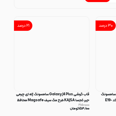
۳۰
درصد
۲۱
درصد
اب گوشی Galaxy J4 Plus - J4 Core سامسونگ
قاب گوشی Galaxy J4 Plus سامسونگ ژله ای چرمی
طرح سیلیکونی Solid محافظ لنزدار کرم کد E19-
جیر کجسا KAJSA طرح مگ سیف Magsafe محافظ
۱۹۵٫۰۰۰
لنزدار قهوه ای روشن کد 94584
۱۵۴٫۱۰۰
تومان