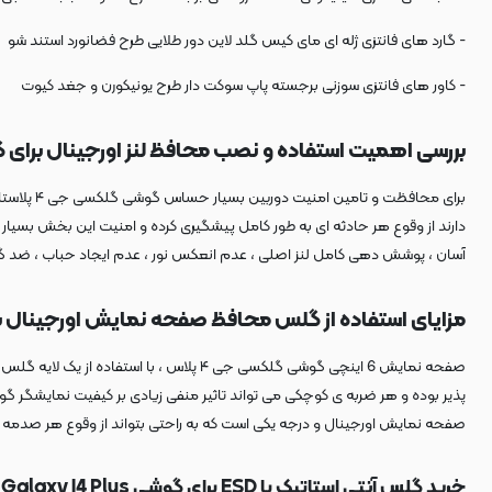
- گارد های فانتزی
ژله ای مای کیس گلد لاین دور طلایی طرح فضانورد استند شو
- کاور های فانتزی
سوزنی برجسته پاپ سوکت دار طرح یونیکورن و جغد کیوت
بررسی اهمیت استفاده و نصب محافظ لنز اورجینال برای گ
برای محا
دارند از وقوع هر حادثه ای به طور کامل پیشگیری کرده و امنیت این بخش بسیار
آسان ، پوشش دهی کامل لنز اصلی ، عدم انعکس نور ، عدم ایجاد حباب ، ضد گرد و
مزایای استفاده از گلس محافظ صفحه نمایش اورجینال برای
صفحه نمایش 6 اینچی گوشی گلکسی جی ۴ پل
صفحه نمایش اورجینال و درجه یکی است که به راحتی بتواند از وقوع هر صدمه ای پیشگی
خرید گلس آنتی استاتیک یا ESD برای گوشی Galaxy J4 Plus