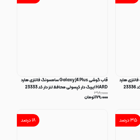
Gal سامسونگ فانتزی هارد
قاب گوشی Galaxy J4 Plus سامسونگ فانتزی هارد
HARD ایربگ دار کپسولی محافظ لنز دار کد 23333
۲۹۸٫۰۰۰
۱۷۹٫۰۰۰
تومان
۳۵
درصد
۱۸
درصد