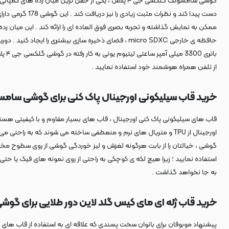
باتر
از تلفن همراه هوشمند خود استفاده نمایید .
خرید قاب سیلیکونی اورجینال پاک کنی برای گوشی سامسونگ us
قاب های سیلیکونی پاک کنی اورجینال ، قاب های بسیار مقاوم و با کیفیتی هست
اورجینال از TPU و متریال های نرم و منعطفی ساخته می شوند که به
گوشی ، خیالتان را از بابت هرگونه لغزش و لیز خوردگی گوشی از روی سطوح مختلف
استفاده نمایید ؛ زیرا هیچ لکه ی کوچکی به راحتی از روی نمونه های فیک یا حت
به جا نخواهد گذاشت .
خرید قاب ژله ای مای کیس گلد لاین دور طلایی برای گوشی گلکس
پیشنهاد موبوفان برای بانوان سخت پسندی که علاقه ای به استفاده از قاب های س