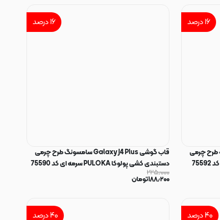
۱۶
درصد
۱۶
درصد
Gal سامسونگ طرح چرمی
قاب گوشی Galaxy J4 Plus سامسونگ طرح چرمی
دستبندی کشی پولوکا PULOKA سرمه ای کد 75590
۲۲۵٫۰۰۰
۱۸۸٫۲۰۰
تومان
۴۰
درصد
۴۰
درصد