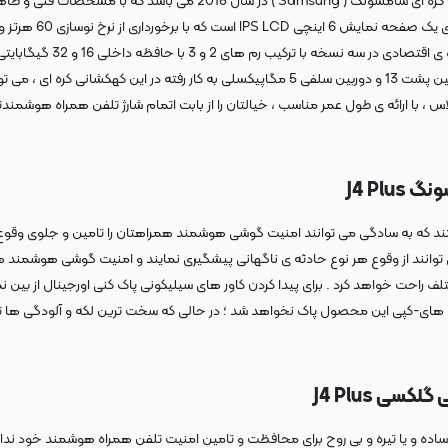
گوشی سامسونگ گلکسی جی ۴ پلاس ، یکی از خفن ترین میان رده های کمپانی 
ممکن به نمایش گذاشته و تج
حافظه ی خارجی micro SDXC ، فضای ذخیره سازی بیشتری را ایجاد کنید . دوربین پشت 13 و دوربین سل
ی 3300 میلی آمپر ساعتی لیتیوم یونی به کار رفته در گوشی گلکسی جی ۴ پلاس ، با ارائه ی طول عمر مناسب ، خیالتان را از 
J4 Pl
ند که به سادگی می توانند امنیت گوشی هوشمند همراهتان را تامین و جلوی وقوع ه
 راحتی می توانند از وقوع هر نوع حادثه ی ناگهانی پیشگیری نمایند و امنیت گوشی هوشم
 راحت خواهد کرد . برای پیدا کردن کاور های سیلیکونی پاک کنی اورجینال از بین نم
ی های-کپی این محصول پاک نخواهد شد ؛ در حالی که سخت ترین لکه و آلودگی ها تنها
ی J4 Plus
اده و یا تیره و بی روح برای محافظت و تامین امنیت تلفن همراه هوشمند خود ندارند