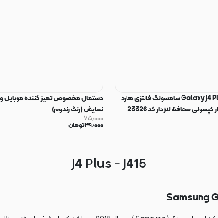
قاب گوشی Galaxy J4 Plus سامسونگ فانتزی هارد
دستمال مخصوص تمیز کننده موبایل و
نمایش (رنگ رندوم)
۷۵٫۰۰۰
۴۹٫۰۰۰
تومان
J4 Plus - J415