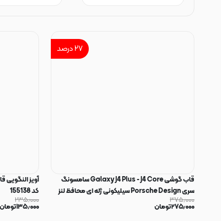
۲۷
درصد
قاب گوشی Galaxy J4 Plus - J4 Core سامسونگ
آویز النگویی 
سری Porsche Design سیلیکونی ژله ای محافظ لنز
کد 155138
۲۳۵٫۰۰۰
۳۷۵٫۰۰۰
دار مشکی کد 181072
۲۷۵٫۰۰۰
تومان
۱۳۵٫۰۰۰
تومان