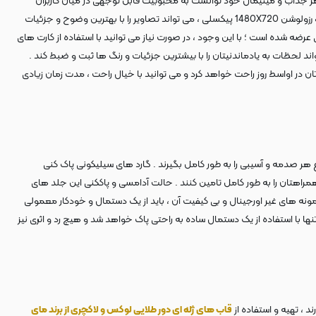
کره ای سامسونگ ( Samsung ) در سال 2018 می باشد که با مشخصات فنی و ظاهر جذاب و مینیمال خود توانست به محبوبیت قابل توجهی در میان کاربران
دست پیدا کند و نظرات مثبت زیادی را نیز دریافت کند . این گوشی 178 گرمی دارای یک صفحه نمایش 6 اینچی IPS LCD است که با برخورداری از نرخ نوسازی 60 هرتز و رزولوشن 1480X720 پیکسلی ، می تواند تصاویر را با بهترین وضوح و جزئیات
ربه بصری فوق العاده ای را ارائه کند . این میان رده ی اقتصادی در سه نسخه با ترکیب رم های 2 و 3 با حافظه داخلی 16 و 32 گیگابایتی عرضه شده است ؛ با این وجود ، در صورت نیاز می توانید با استفاده از کارت های
فی 5 مگاپیکسلی به کار رفته در این کهکشانی کره ای ، می تواند لحظات به یادماندنیتان را با بیشترین جزئیات و رنگ ها ثبت و ضبط کند .
بابت اتمام شارژ تلفن همراه هوشمندتان در اواسط روز راحت خواهد کرد و می توانید با خیال راحت ، مدت زمان زیادی
ر صدمه و آسیبی را به طور کامل بگیرند . گارد های سیلیکونی پاک کنی
ند همراهتان را به طور کامل تامین کنند . حالت آدامسی و پاککنی این جلد های
ونه های غیر اورجینال و بی کیفیت آن ، باید از یک دستمال و خودکار معمولی
 با استفاده از یک دستمال ساده به راحتی پاک خواهد شد و هیچ رد و اثری نیز
 ، تهیه و استفاده از
قاب های ژله ای دور طلایی لوکس و لاکچری از برند مای