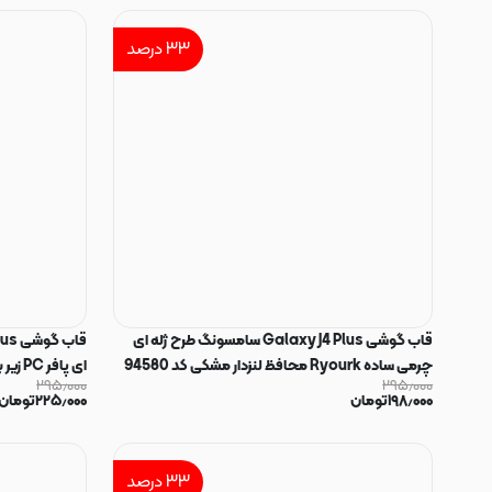
۳۳
درصد
قاب گوشی Galaxy J4 Plus سامسونگ طرح ژله ای
چرمی ساده Ryourk محافظ لنزدار مشکی کد 94580
ای پافر PC زیر بسته محافظ لنز دار مشکی کد 104785
۲۹۵٫۰۰۰
۲۹۵٫۰۰۰
۱۹۸٫۰۰۰
تومان
۲۲۵٫۰۰۰
تومان
۳۳
درصد