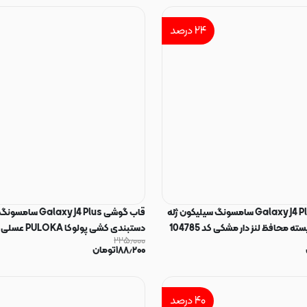
۲۴
درصد
قاب گوشی Galaxy J4 Plus سامسونگ سیلیکون ژله
قاب گوشی axy J4 Plus
دستبندی کشی پولوکا PULOKA عسلی کد 75592
۲۲۵٫۰۰۰
۱۸۸٫۲۰۰
تومان
۴۰
درصد