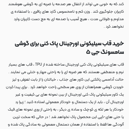
کند که به خوبی می تواند از انتقال هر صدمه یا ضربه ای به گوشی هوشمند
کاربران جلوگیری کند . وزن کم و نامحسوس گارد های پافری ، با استفاده ی
مداوم و طولانی مدت ، هیچ آسیب یا صدمه ای به مچ دست کاربران وارد
نخواهد کرد .
خرید قاب سیلیکونی اورجینال پاک کنی برای گوشی
سامسونگ جی ۵
قاب های سیلیکونی پاک کنی اورجینال ساخته شده از TPU ، قاب های بسیار
نرم و منعطفی هستند که هر ضربه ای را به راحتی مهار و خنثی می نمایند .
حالت آدامسی پاککنی این کاور های جذاب ، خیالتان را از بابت لغزش و لیز
خوردن گوشی همراهتان از روی هر سطحی راحت خواهد کرد . برای پیدا کردن
یک کاور سیلیکونی پاک کنی اورجینال از بین نمونه های بی کیفیت و غیر
اورجینال آن ، باید از یک دستمال و خودکار معمولی استاده کنید ؛ زیرا رد
خودکار یا هر لکه ی کوچک و ساده ی دیگر ، به راحتی از روی نمونه های فیک
یا حتی های-کپی این محصول پاک نخواهد شد ؛ در حالی که سخت ترین
آلودگی ها فقط با استفاده از همان دستمال معمولی به سادگی پاک شده و