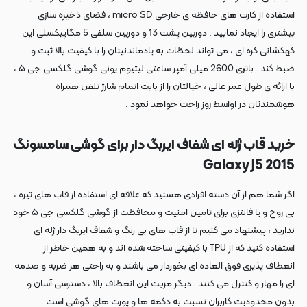
استفاده از کارت های حافظه ی خارجی micro SD ، فضای ذخیره سازی
بیشتری را ایجاد نمایید . دوربین پشت 13 و دوربین سلفی 5 مگاپیکسلی این
کهکشانی کره ای ، می تواند لحظات به یادماندنیتان را با کیفیت بالا ثبت و
ضبط کند . باتری 2600 میلی آمپر ساعتی لیتیوم یونی گوشی گلکسی جی ۵ ،
با ارائه ی طول عمر عالی ، خیالتان را از بابت اتمام شارژ تلفن همراه
هوشمندتان در اواسط روز راحت خواهد نمود .
خرید قاب ژله ای شفاف ایربگ دار برای گوشی سامسونگ
Galaxy J5 2015
اگر شما هم از آن دسته افرادی هستید که علاقه ای استفاده از قاب های تیره ،
بی روح و یا فانتزی برای تامین امنیت و محافظت از گوشی گلکسی جی ۵ خود
ندارید ، پیشنهاد می کنیم تا از قاب های بی رنگ و شفاف ایربگ دار ژله ای
استفاده کنید که از TPU با کیفیتی ساخته شده اند و به همین خاطر از
انعطاف پذیری فوق العاده ای بخوردار می باشند و به راحتی هر ضربه و صدمه
ای را مهار و کنترل می کنند . دیگر مزیت این انعطاف بالا ، دسترسی آسان و
بدون محدودیت کاربران نسبت به دکمه ها و پورت های گوشی است .