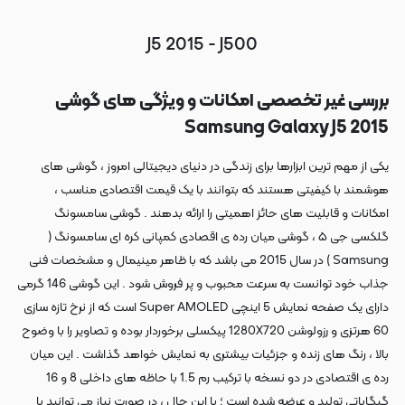
J5 2015 - J500
بررسی غیر تخصصی امکانات و ویژگی های گوشی
Samsung Galaxy J5 2015
یکی از مهم ترین ابزارها برای زندگی در دنیای دیجیتالی امروز ، گوشی های
هوشمند با کیفیتی هستند که بتوانند با یک قیمت اقتصادی مناسب ،
امکانات و قابلیت های حائز اهمیتی را ارائه بدهند . گوشی سامسونگ
گلکسی جی ۵ ، گوشی میان رده ی اقصادی کمپانی کره ای سامسونگ (
Samsung ) در سال 2015 می باشد که با ظاهر مینیمال و مشخصات فنی
جذاب خود توانست به سرعت محبوب و پر فروش شود . این گوشی 146 گرمی
دارای یک صفحه نمایش 5 اینچی Super AMOLED است که از نرخ تازه سازی
60 هرتزی و رزولوشن 1280X720 پیکسلی برخوردار بوده و تصاویر را با وضوح
بالا ، رنگ های زنده و جزئیات بیشتری به نمایش خواهد گذاشت . این میان
رده ی اقتصادی در دو نسخه با ترکیب رم 1.5 با حاظه های داخلی 8 و 16
گیگاباتی تولید و عرضه شده است ؛ با این حال ، در صورت نیاز می توانید با