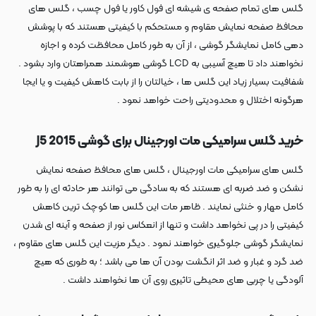
گلس های تمام صفحه ی شیشه ای فول کاور یا فول چسب ، گلس های
محافظ صفحه نمایش مقاوم و مستحکم با کیفیتی هستند که با پوشش
دهی کامل نمایشگر گوشی ، از آن به طور کامل محافظت کرده و اجازه
نخواهند داد تا هیچ آسیبی به LCD گوشی هوشمند همراهتان وارد بشود .
شفافیت بسیار زیاد این گلس ها ، خیالتان را از بابت کاهش کیفیت و یا ایجا
هرگونه اختلال و محدودیتی راحت خواهد نمود .
خرید گلس سرامیکی مات اورجینال برای گوشی J5 2015
گلس های سرامیکی مات اورجینال ، گلس های محافظ صفحه نمایش
نشکن و ضد ضربه ای هستند که به سادگی می توانند هر حادثه ای را به طور
کامل مهار و خنثی نمایند . ظاهر مات این گلس ها کوچک ترین کاهش
کیفیتی را در پی نخواهد داشت و تنها از انعکاس نور از صفحه و آینه ای شدن
نمایشگر گوشی جلوگیری خواهند نمود . دیگر مزیت این گلس های مقاوم ،
ضد گرد و غبار و ضد اثر انگشت بودن آن ها می باشد ؛ به طوری که هیچ
آلودگی یا چربی های محیطی تاثیری روی آن ها نخواهند داشت .