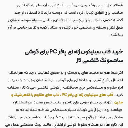
شفافیت زیاد و بی رنگ بودن این کاور های ژله ای ، آن ها را به گزینه ای
مناسب برای افرادی تبدیل کرده است که دوست دارند تا با استفاده از چند
قطعه عکس ، نقاشی و یا برچسب های فانتزی ، تلفن همراه هوشمندشان را
طبق نظر و سلیقه ی شخصی خود تزئین و استایل کرده و ظاهر خاصی به آن
ببخشند .
خرید قاب سیلیکون ژله ای پافر PC برای گوشی
سامسونگ گلکسی J5
اگر شما هم در محیط های پر ریسک و پر خطری فعالیت دارید که هر لحظه
احتمال وقوع آسیب و حادثه ای برای گوشی هوشمندتان وجود دارد ، باید از
ابزار مقاوم و مستحکمی برای محافظت از گوشی گلکسی جی ۵ تان استفاده
کنید .
قاب های سیلیکون ژله ای پافر PC ، قاب های مقاوم با ظاهر شیک و
مدرن
، گزینه ی بسیار خوبی برای تامین امنیت تلفن همراه هوشمندتان
خواهند بود ؛ زیرا از پلی کربنات بسیار مستحکمی ساخته شده اند که به
سادگی می تواند از وقوع هر حادثه ای پیشگیری کنند . ظاهر حجیم و بالشتی
این کاور ها ، در هنگام سقوط گوشی از ارتفاع ، مانند ایربگ مطمئنی عمل می