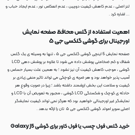
لنز اصلی ، عدم کاهش کیفیت دوربین ، عدم انعکاس نور ، عدم ایجاد حباب و
... اشاره کرد .
اهمیت استفاده از گلس محافظ صفحه نمایش
اورجینال برای گوشی گلکسی جی ۵
صفحه نمایش 5 اینچی گوشی گلکسی جی ۵ ، تنها به وسیله ی یک گلس
شفاف و کم ضخامتی پوشش داده می شود تا علاوه بر پوشش دهی LCD
گوشی ، موجب کاهش کیفیت آن نیز نشود ؛ به همین علت بسیار حساس و
آسیب پذیر خواهد بود و هر ضربه ی کوچکی می تواند تاثیر منفی زیادی بر
کیفیت و سلامت این بخش ارزشمند داشته باشد ؛ زیرا در صورت وقوع هر
حادثه ی کوچک و شکستگی LCD گوشی ، مجبور به تعویض آن با LCD و
نمایشگر غیر اورجینالی خواهید بود که هرگز نمی تواند کیفیت نمایشگر
اصلی سوپر امولد گوشی گلکسی جی ۵ تان را ارائه بدهد .
خرید گلس فول چسب یا فول کاور برای گوشی Galaxy J5