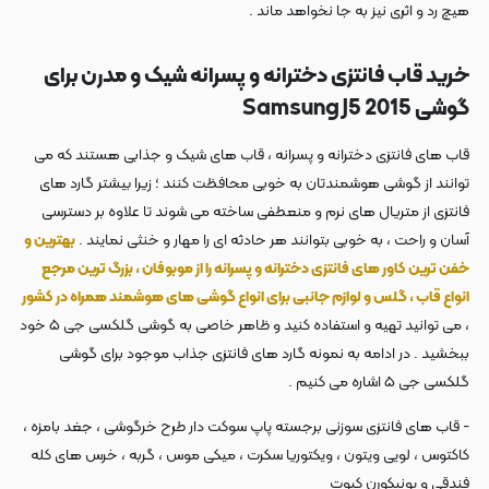
هیچ رد و اثری نیز به جا نخواهد ماند .
خرید قاب فانتزی دخترانه و پسرانه شیک و مدرن برای
گوشی Samsung J5 2015
قاب های فانتزی دخترانه و پسرانه ، قاب های شیک و جذابی هستند که می
توانند از گوشی هوشمندتان به خوبی محافظت کنند ؛ زیرا بیشتر گارد های
فانتزی از متریال های نرم و منعطفی ساخته می شوند تا علاوه بر دسترسی
آسان و راحت ، به خوبی بتوانند هر حادثه ای را مهار و خنثی نمایند .
بهترین و
خفن ترین کاور های فانتزی دخترانه و پسرانه را از موبوفان ، بزرگ ترین مرجع
انواع قاب ، گلس و لوازم جانبی برای انواع گوشی های هوشمند همراه در کشور
، می توانید تهیه و استفاده کنید و ظاهر خاصی به گوشی گلکسی جی ۵ خود
ببخشید . در ادامه به نمونه گارد های فانتزی جذاب موجود برای گوشی
گلکسی جی ۵ اشاره می کنیم .
- قاب های فانتزی سوزنی برجسته پاپ سوکت دار طرح خرگوشی ، جغد بامزه ،
کاکتوس ، لویی ویتون ، ویکتوریا سکرت ، میکی موس ، گربه ، خرس های کله
فندقی و یونیکورن کیوت