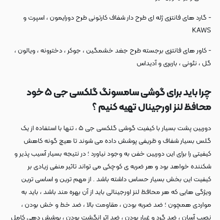
- گارد های فانتزی ژله ای طرح دار شفاف کارتونی طرح دورایمون ، اسپرت و
KAWS
- کاور های فانتزی برجسته طرح جغد خشمگین ، جوکر ، دخترونه ، ویالون ،
گل ، نئونی ، باربری و آدیداس
چرا باید برای گوشی سامسونگ گلکسی جی ۵ خود
محافظ لنز اورجینال تهیه کنیم ؟
دوربین پشت بسیار با کیفیت گوشی گلکسی جی ۵ ، تنها با استفاده از یک
گلس بسیار شفاف و ظریفی پوشش داده می شوند تا هیچ گونه کاهش
کیفیتی را برای این دوربین خفن به وجود نیاورد ؛ در نتیجه بسیار آسیب پذیر و
شکننده خواهد بود و هر ضربه ی کوچکی می تواند تاثیر منفی زیادی بر
کیفیت این بخش بسیار حساس داشته باشد . از مهم ترین و اساسی ترین
ویژگی هایی که هر محافظ لنز اورجینالی باید از آن بهره مند باشد ، باید به
مواردی همچون ؛ ضد ضربه بودن ، مقاومت بالا ، ضد خط و خش بودن ،
نصب آسان ، ضد گرد و غبار بودن ، ضد اثر انگشت بودن ، پوشش دهی کامل