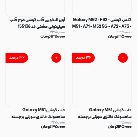
گلس گوشی Galaxy M62 - F62 -
آویز النگویی قاب گوشی طرح قلب
M51 - A71 - M52 5G - A72 - A73 -
سیلیکونی مشکی کد 155138
۲۳۵٫۰۰۰
۳۳۵٫۰۰۰
Note 10 Lite - M53 - M54 - F54
۲۱۵٫۰۰۰
تومان
۱۳۵٫۰۰۰
تومان
- M55 شیشه ای Anti Static OG
Glass سری ESD آنتی استاتیک
Super X اورجینال کد 180233
۳۶
درصد
۳۶
درصد
قاب گوشی Galaxy M51
قاب گوشی Galaxy M51
سامسونگ فانتزی سوزنی برجسته
سامسونگ فانتزی سوزنی برجسته
۲۲۵٫۰۰۰
۲۲۵٫۰۰۰
طرح ویکتوریا سکرت پاپ سوکت دار
طرح گل پاپ سوکت دار کد 128839
۱۴۵٫۰۰۰
تومان
۱۴۵٫۰۰۰
تومان
کد 128840