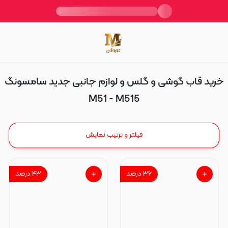
M51 - M515
خرید قاب گوشی و گلس و لوازم جانبی جدید سامسونگ
M51 - M515
فیلتر و ترتیب نمایش
۳۶
درصد
۴۳
درصد