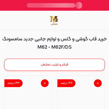
M62 - M62F/DS
خرید قاب گوشی و گلس و لوازم جانبی جدید سامسونگ
M62 - M62F/DS
فیلتر و ترتیب نمایش
۳۶
درصد
۴۳
درصد