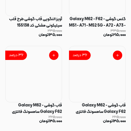
گلس گوشی Galaxy M62 - F62 -
آویز النگویی قاب گوشی طرح قلب
M51 - A71 - M52 5G - A72 - A73 -
سیلیکونی مشکی کد 155138
۲۳۵٫۰۰۰
۳۳۵٫۰۰۰
Note 10 Lite - M53 - M54 - F54
۲۱۵٫۰۰۰
تومان
۱۳۵٫۰۰۰
تومان
- M55 شیشه ای Anti Static OG
Glass سری ESD آنتی استاتیک
Super X اورجینال کد 180233
۳۶
درصد
۳۶
درصد
قاب گوشی Galaxy M62 -
قاب گوشی Galaxy M62 -
Galaxy F62 سامسونگ فانتزی
Galaxy F62 سامسونگ فانتزی
۲۲۵٫۰۰۰
۲۲۵٫۰۰۰
سوزنی برجسته طرح میکی موس پاپ
سوزنی برجسته طرح جوکر پاپ
۱۴۵٫۰۰۰
تومان
۱۴۵٫۰۰۰
تومان
سوکت دار کد 128869
سوکت دار کد 128868