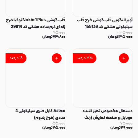
آویز النگویی قاب گوشی طرح قلب
قاب گوشی Nokia 1 Plus نوکیا طرح
سیلیکونی مشکی کد 155138
ژله ای نرم ساده مشکی کد 29814
۹۵٫۰۰۰
۲۳۵٫۰۰۰
۱۳۵٫۰۰۰
تومان
۷۴٫۸۰۰
تومان
۳۵
درصد
۱۸
درصد
دستمال مخصوص تمیز کننده
محافظ کابل فنری سیلیکونی 4
موبایل و صفحه نمایش (رنگ
عددی (طرح رندوم)
۵۵٫۰۰۰
۷۵٫۰۰۰
رندوم)
۴۹٫۰۰۰
تومان
۴۵٫۰۰۰
تومان