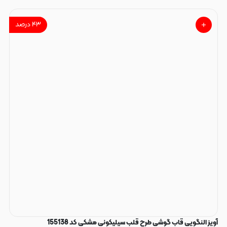
۴۳
درصد
آویز النگویی قاب گوشی طرح قلب سیلیکونی مشکی کد 155138