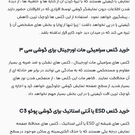
نمایش با کیفیتی هستند که با تیره کردن آن از کناره ها و حاشیه ها ، از دیده
شدن اطلاعات درون نمایشگر گوشی توسط افرادی که در اطرافتان حضور دارند
، پیشگیری خواهد نمود . استفاده از این گلس ها کوچک ترین کاهش
کیفیتی را در پی نخواهد داشت ؛ زیرا تنها از زوایا و بخش های مشخصی آن را
تیره می کند که در میدان دید خود کاربر قرار نداشته باشد .
خرید گلس سرامیکی مات اورجینال برای گوشی سی ۳
گلس های سرامیکی مات اورجینال ، گلس های نشکن و ضد ضربه ی بسیار
مقاوم و مستحکمی هستند که به سادگی می توانند در برابر هر حادثه ای از
آن محافظت نمایند . ظاهر مات این گلس ها ، از منعکس شدن نور های
بسیار شدید از سطح صفحه نمایش گوشی جلوگیری خواهد کرد و اجازه ی
کوچک ترین افت کیفیتی را در این بخش بسیار مهم نخواهد داد .
خرید گلس ESD یا آنتی استاتیک برای گوشی پوکو C3
گلس های شیشه ای ESD یا آنتی استاتیک ، گلس های محافظ صفحه
نمایش درجه یکی هستند که با حذف الکتریسیته ی ساکن موجود در سطح