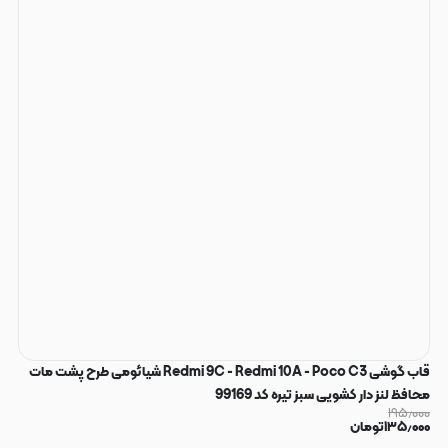
قاب گوشی Redmi 9C - Redmi 10A - Poco C3 شیائومی طرح پشت مات
محافظ لنز دار کشویی سبز تیره کد 99169
۱۹۵٫۰۰۰
۱۳۵٫۰۰۰
تومان