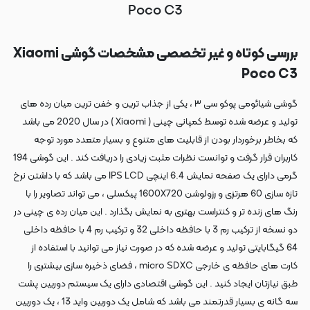
Poco C3
بررسی کوتاه و غیر تخصصی مشخصات گوشی Xiaomi
Poco C3
گوشی شیائومی پوکو سی ۳ ، یکی از جذاب ترین و خفن ترین میان رده های
تولید و عرضه شده توسط کمپانی چینی ( Xiaomi ) در سال 2020 می باشد
که بخاطر برخوردار بودن از قابلیت های متنوع و بسیار متعدد مورد توجه
کاربران قرار گرفت و توانست نظرات مثبت زیادی را دریافت کند . این گوشی 194
گرمی دارای یک صفحه نمایش 6.4 اینچی IPS LCD می باشد که با داشتن نرخ
تازه سازی 60 هرتزی و رزولوشن 1600X720 پیکسلی ، می تواند تصاویر را با
رنگ های زنده تر و کنتراست بهتری به نمایش بگذارد . این میان رده ی چینی در
دو نسخه از ترکیب رم 3 با حافظه داخلی 32 و ترکیب رم 4 با حافظه داخلی
64 گیگابایتی تولید و عرضه شده که در صورت نیاز می توانید با استفاده از
کارت های حافظه ی خارجی micro SDXC ، فضای ذخیره سازی بیشتری را
طبق نیازتان ایجاد کنید . این گوشی اقتصادی دارای یک سیستم دوربین پشت
سه گانه ی بسیار قدرتمند می باشد که شامل یک دوربین واید 13 ، یک دوربین