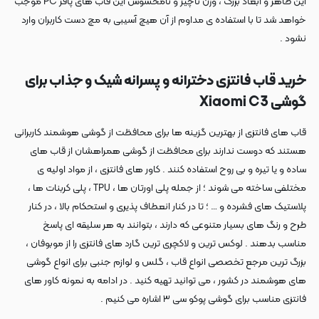
این ظاهر و ابعاد بزرگ ، وزن ناچیز و نامحسوس این قاب های پافر PC موجب
خواهد شد تا با استفاده ی مداوم از آن هیچ آسیبی به مچ دست کاربران وارد
نشود .
خرید قاب فانتزی دخترانه و پسرانه شیک و جذاب برای
گوشی Xiaomi C3
قاب های فانتزی از بهترین گزینه ها برای محافظت از گوشی هوشمند کاربرانی
هستند که دوست ندارند برای محافظت از گوشی همراهشان از قاب های
ساده و یا تیره و بی روح استفاده کنند . کاور های فانتزی ، از مواد اولیه ی
مختلفی ساخته می شوند ؛ از جمله پلی اورتان ها ، TPU ، پلی کربنات ها ،
پلاستیک های فشرده و … ؛ تا در کنار انعطاف پذیری و استحکام بالا ، در کنار
طرح و رنگ های بسیار متنوعی که دارند ، بتوانند به هر سلیقه ای پاسخ
مناسب بدهند . لوکس ترین و لاکچری ترین گارد های فانتزی را از موبوفان ،
بزرگ ترین مرجع تخصصی انواع قاب ، گلس و لوازم جنبی برای انواع گوشی
های هوشمند در کشور ، می توانید تهیه کنید . در ادامه به نمونه کاور های
فانتزی مناسب برای گوشی پوکو سی ۳ اشاره می کنیم .