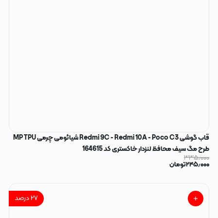
قاب گوشی Redmi 9C - Redmi 10A - Poco C3 شیائومی چرمی MP TPU
طرح مگ سیف محافظ لنزدار خاکستری کد 164615
۳۳۵٫۰۰۰
۲۴۵٫۰۰۰
تومان
۲۷
درصد