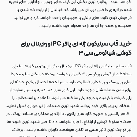
خواهد نمود . پرکاربرد ترین بخش این کیف های چرمی ، جاکارتی های تعبیه
شده در لایه ی داخلی درب آن می باشد که خیالتان را از بابت گم شدن یا
فراموش کردن کارت های بانکی یا هویتیتان راحت خواهد کرد و می توانید
همیشه و همه جا آن ها را به همراه خود داشته باشید .
خرید قاب سیلیکون ژله ای پافر PC اورجینال برای
گوشی شیائومی سی ۳
قاب های سیلیکونی ژله ای پافر PC اورجینال ، یکی از بهترین گزینه ها برای
محافظت از گوشی پوکو سی ۳ کاربرانی خواهد بود که در مکان ها و محیط
های پر ریسک و پر خطری فعالیت دارند و هر لحظه احتمال وقوع حادثه ای
برای تلفن همراهشان وجود دارد . این کاور های ضد ضربه و بسیار مقاوم از
پلی کربنات با کیفیت و درجه یکی ساخته می شوند تا علاوه بر استحکام ، با
انعطاف پذیری بالای خود بتوانند شدید ترین صدمات را نیز مهار و کنترل نمایند
. ظاهر بالشتی و حجیم گارد های پافری ، با ارائه ی عملکردی مشابه ایربگ ، در
هنگام سقوط گوشی از ارتفاع ، اجازه نخواهد داد تا حتی شدید ترین ضربه ها
نیز کوچک ترین تاثیر منفی به تلفن هوشمند کاربران داشته باشند . برخلاف