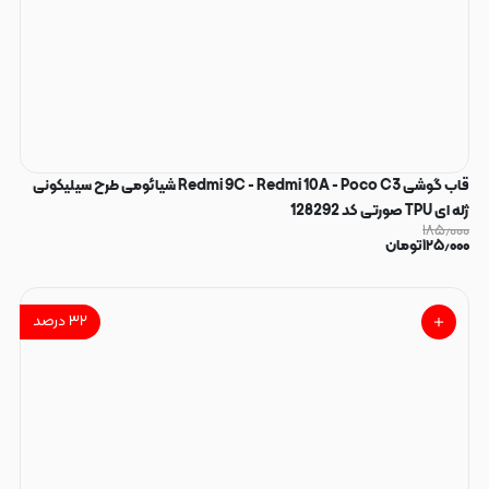
قاب گوشی Redmi 9C - Redmi 10A - Poco C3 شیائومی طرح سیلیکونی
ژله ای TPU صورتی کد 128292
۱۸۵٫۰۰۰
۱۲۵٫۰۰۰
تومان
۳۲
درصد