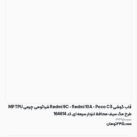
قاب گوشی Redmi 9C - Redmi 10A - Poco C3 شیائومی چرمی MP TPU
طرح مگ سیف محافظ لنزدار سرمه ای کد 164614
۳۳۵٫۰۰۰
۲۴۵٫۰۰۰
تومان