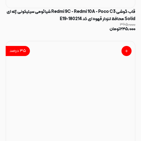
قاب گوشی Redmi 9C - Redmi 10A - Poco C3 شیائومی سیلیکونی ژله ای
Solid محافظ لنزدار قهوه ای کد E19-180214
۳۶۵٫۰۰۰
۲۴۵٫۰۰۰
تومان
۳۵
درصد