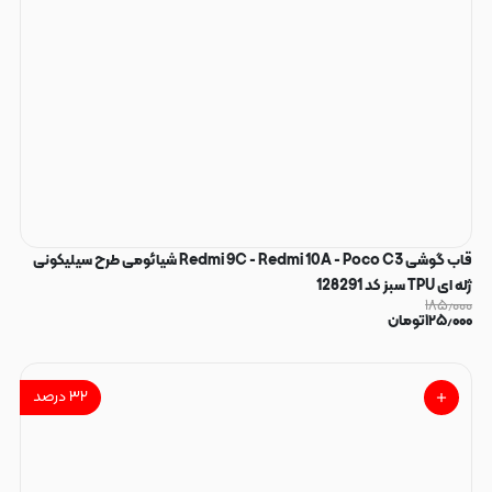
قاب گوشی Redmi 9C - Redmi 10A - Poco C3 شیائومی طرح سیلیکونی
ژله ای TPU سبز کد 128291
۱۸۵٫۰۰۰
۱۲۵٫۰۰۰
تومان
۳۲
درصد