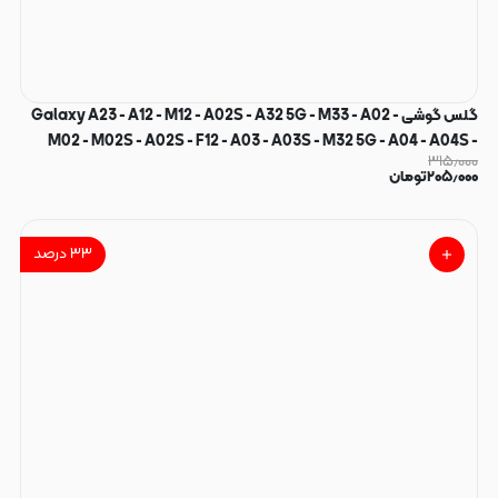
گلس گوشی Galaxy A23 - A12 - M12 - A02S - A32 5G - M33 - A02 -
M02 - M02S - A02S - F12 - A03 - A03S - M32 5G - A04 - A04S -
۳۱۵٫۰۰۰
A04E - M04 - Poco C3 - Poco M4 5G - Poco M5 - Poco C50 -
۲۰۵٫۰۰۰
تومان
Redmi A2 - A2 Plus - Redmi 9 - Redmi 9A - Redmi 9C شیشه ای
Amado آمادو سری آنتی استاتیک Anti Static فول کاور HD اورجینال کد
180009
۳۳
درصد