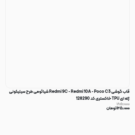
قاب گوشی Redmi 9C - Redmi 10A - Poco C3 شیائومی طرح سیلیکونی
ژله ای TPU خاکستری کد 128290
۱۸۵٫۰۰۰
۱۲۵٫۰۰۰
تومان