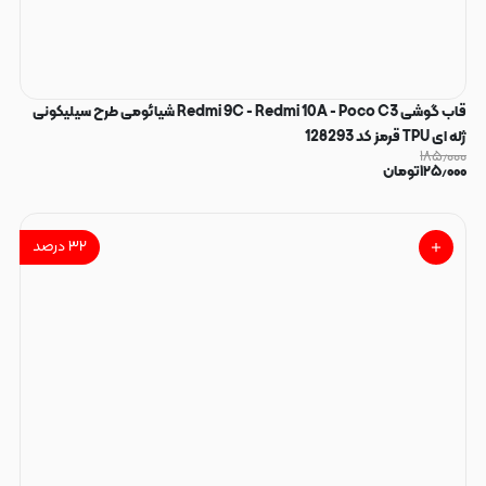
قاب گوشی Redmi 9C - Redmi 10A - Poco C3 شیائومی طرح سیلیکونی
ژله ای TPU قرمز کد 128293
۱۸۵٫۰۰۰
۱۲۵٫۰۰۰
تومان
۳۲
درصد