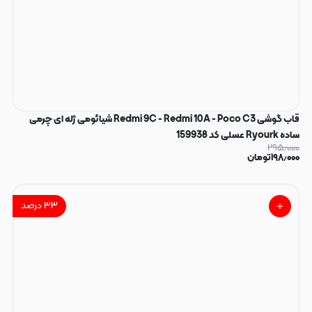
قاب گوشی Redmi 9C - Redmi 10A - Poco C3 شیائومی ژله ای چرمی
ساده Ryourk عسلی کد 159938
۲۹۵٫۰۰۰
۱۹۸٫۰۰۰
تومان
۳۳
درصد