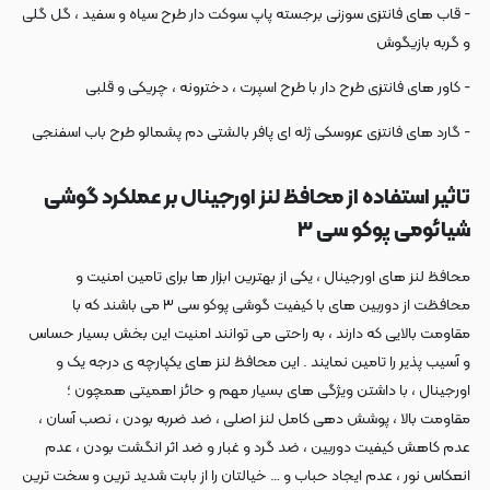
- قاب های فانتزی سوزنی برجسته پاپ سوکت دار طرح سیاه و سفید ، گل گلی
و گربه بازیگوش
- کاور های فانتزی طرح دار با طرح اسپرت ، دخترونه ، چریکی و قلبی
- گارد های فانتزی عروسکی ژله ای پافر بالشتی دم پشمالو طرح باب اسفنجی
تاثیر استفاده از محافظ لنز اورجینال بر عملکرد گوشی
شیائومی پوکو سی ۳
محافظ لنز های اورجینال ، یکی از بهترین ابزار ها برای تامین امنیت و
محافظت از دوربین های با کیفیت گوشی پوکو سی ۳ می باشند که با
مقاومت بالایی که دارند ، به راحتی می توانند امنیت این بخش بسیار حساس
و آسیب پذیر را تامین نمایند . این محافظ لنز های یکپارچه ی درجه یک و
اورجینال ، با داشتن ویژگی های بسیار مهم و حائز اهمیتی همچون ؛
مقاومت بالا ، پوشش دهی کامل لنز اصلی ، ضد ضربه بودن ، نصب آسان ،
عدم کاهش کیفیت دوربین ، ضد گرد و غبار و ضد اثر انگشت بودن ، عدم
انعکاس نور ، عدم ایجاد حباب و … خیالتان را از بابت شدید ترین و سخت ترین