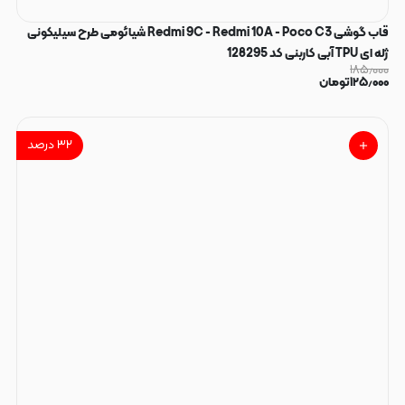
قاب گوشی Redmi 9C - Redmi 10A - Poco C3 شیائومی طرح سیلیکونی
ژله ای TPU آبی کاربنی کد 128295
۱۸۵٫۰۰۰
۱۲۵٫۰۰۰
تومان
۳۲
درصد