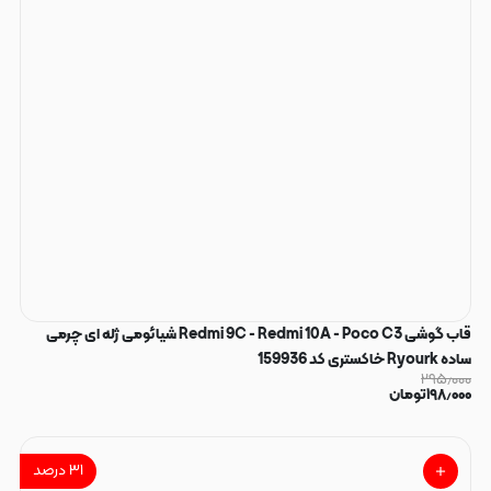
قاب گوشی Redmi 9C - Redmi 10A - Poco C3 شیائومی ژله ای چرمی
ساده Ryourk خاکستری کد 159936
۲۹۵٫۰۰۰
۱۹۸٫۰۰۰
تومان
۳۱
درصد