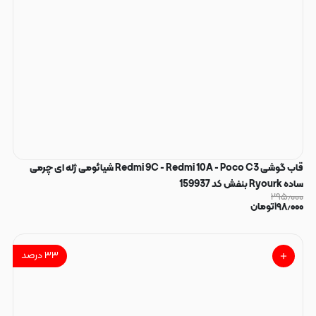
قاب گوشی Redmi 9C - Redmi 10A - Poco C3 شیائومی ژله ای چرمی
ساده Ryourk بنفش کد 159937
۲۹۵٫۰۰۰
۱۹۸٫۰۰۰
تومان
۳۳
درصد