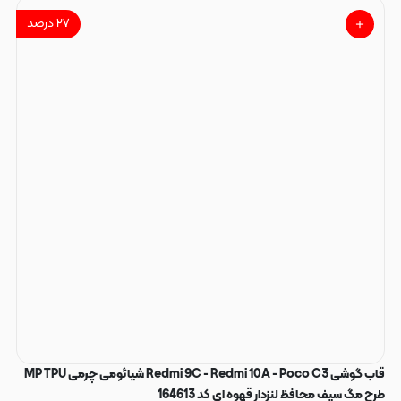
۲۷
درصد
قاب گوشی Redmi 9C - Redmi 10A - Poco C3 شیائومی چرمی MP TPU
طرح مگ سیف محافظ لنزدار قهوه ای کد 164613