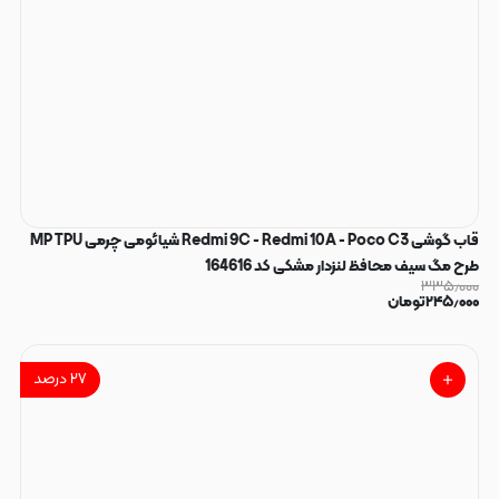
قاب گوشی Redmi 9C - Redmi 10A - Poco C3 شیائومی چرمی MP TPU
طرح مگ سیف محافظ لنزدار مشکی کد 164616
۳۳۵٫۰۰۰
۲۴۵٫۰۰۰
تومان
۲۷
درصد