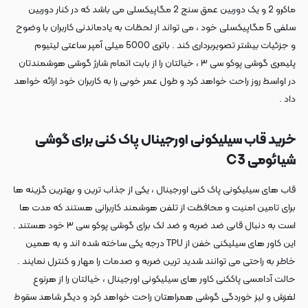
ماکرو 2 و یک دوربین عمق سنج 2 مگاپیکسلی می باشد که در کنار دوربین
سلفی 5 مگاپیکسلی خود ، می تواند از لحظات به یادماندنی کاربران با وضوح
و جزئیات بیشتر تصویربرداری کند . باتری 5000 میلی آمپر ساعتی لیتیوم
پلیمری گوشی پوکو سی ۳ ، خیالتان را از بابت اتمام شارژ گوشی هوشمندتان
در اواسط روز راحت خواهد کرد و طول عمر خوبی را به کاربران خود ارائه خواهد
داد .
خرید قاب سیلیکونی اورجینال پاک کنی برای گوشی
شیائومی C3
قاب های سیلیکونی پاک کنی اورجینال ، یکی از جذاب ترین و بهترین گزینه ها
برای تامین امنیت و محافظت از تلفن هوشمند کاربرانی هستند که مدت ها
است به دنبال قابی ضد ضربه و ضد لک برای گوشی پوکو سی ۳ خود هستند .
این کاور های سیلیکنی خفن از TPU درجه یکی ساخته شده اند و به همین
خاطر به راحتی می توانند شدید ترین ضربه و صدمات را مهار و کنترل نمایند .
حالت آدامسی پاککنی کاور های سیلیکونی اورجینال ، خیالتان را از هرنوع
لغزش و لیز خوردگی گوشی همراهتان راحت خواهد کرد و دیگر شاهد سقوط