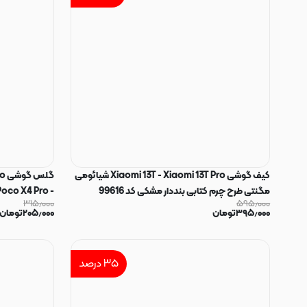
کیف گوشی Xiaomi 13T - Xiaomi 13T Pro شیائومی
گل
مگنتی طرح چرم کتابی بنددار مشکی کد 99616
Poco X4 Pro -
۳۱۵٫۰۰۰
۵۹۵٫۰۰۰
۳۹۵٫۰۰۰
تومان
۲۰۵٫۰۰۰
تومان
میتوبل MIETUBL اورجینال کد 99520
۳۵
درصد