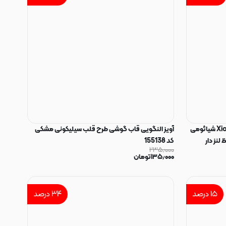
قاب گوشی Xiaomi 13T - Xiaomi 13T Pro شیائومی
آویز النگویی قاب گوشی طرح قلب سیلیکونی مشکی
 کیوت ZOO محافظ لنز دار
کد 155138
۲۳۵٫۰۰۰
۱۳۵٫۰۰۰
تومان
۱۵
درصد
۳۴
درصد