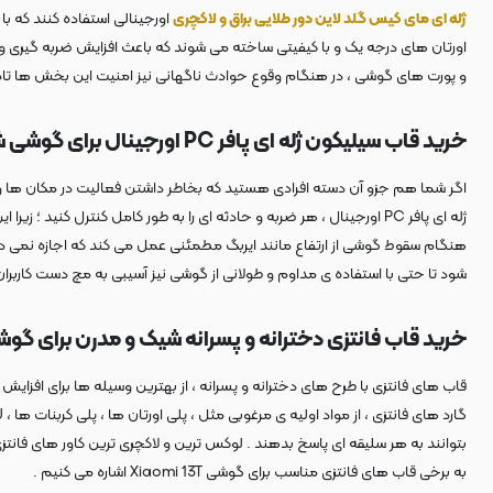
ژله ای مای کیس گلد لاین دور طلایی براق و لاکچری
اورتان های درجه یک و با کیفیتی ساخته می شوند که باعث افزایش ضربه گیری و ا
و پورت های گوشی ، در هنگام وقوع حوادث ناگهانی نیز امنیت این بخش ها تامی
خرید قاب سیلیکون ژله ای پافر PC اورجینال برای گوشی شیائومی 13 تی
ژله ای پافر PC اورجینال ، هر ضربه و حادثه ای را به طور کامل کنترل ک
هنگام سقوط گوشی از ارتفاع مانند ایربگ مطمئنی عمل می کند که اجازه نمی د
شود تا حتی با استفاده ی مداوم و طولانی از گوشی نیز آسیبی به مچ دست کاربران 
خرید قاب فانتزی دخترانه و پسرانه شیک و مدرن برای گوشی omi 13T
قاب های فانتزی با طرح های دخترانه و پسرانه ، از بهترین وسیله ها برای افزا
بتوانند به هر سلیقه ای پاسخ بدهند . لوکس ترین و لاکچری ترین کاور های فانتزی د
به برخی قاب های فانتزی مناسب برای گوشی Xiaomi 13T اشاره می کنیم .