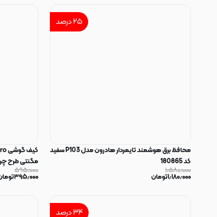
۲۵
درصد
محافظ برق هوشمند تایمردار هادرون مدل P103 سفید
کد 180865
مگنتی طرح چرم کت
۵۹۵٫۰۰۰
۱٫۵۸۰٫۰۰۰
۱٫۱۸۰٫۰۰۰
تومان
۳۹۵٫۰۰۰
تومان
۳۴
درصد