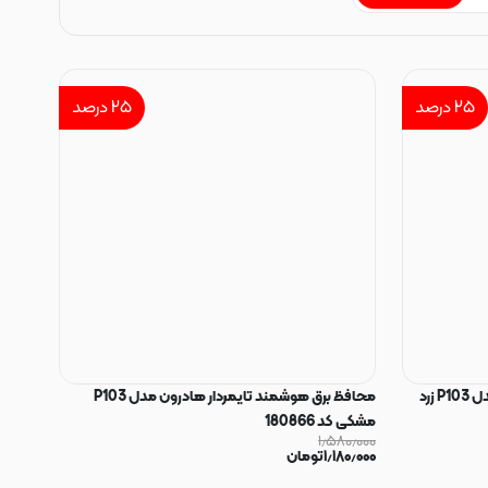
۲۵
درصد
۲۵
درصد
محافظ برق هوشمند تایمردار هادرون مدل P103 زرد
محافظ برق هوشمند تایمردار هادرون مدل P103
مشکی کد 180866
۱٫۵۸۰٫۰۰۰
۱٫۱۸۰٫۰۰۰
تومان