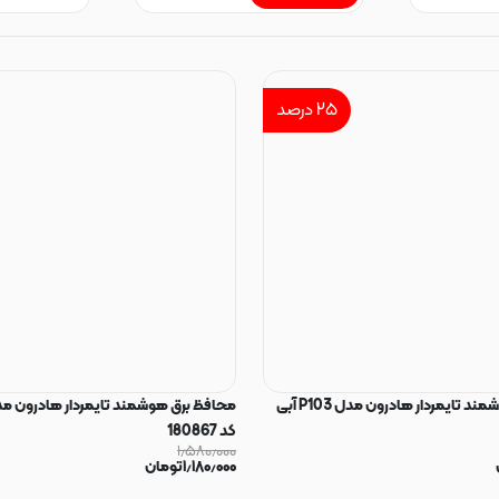
۲۵
درصد
محافظ برق هوشمند تایمردار هادرون مدل P103 آبی
کد 180867
۱٫۵۸۰٫۰۰۰
۱٫۱۸۰٫۰۰۰
تومان