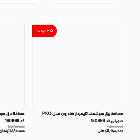
۲۵
درصد
محافظ برق هوشمند تایمردار هادرون مدل P103
صورتی کد 180869
کد 180868
۱٫۵۸۰٫۰۰۰
۱٫۵۸۰٫۰۰۰
۱٫۱۸۰٫۰۰۰
تومان
۱٫۱۸۰٫۰۰۰
تومان