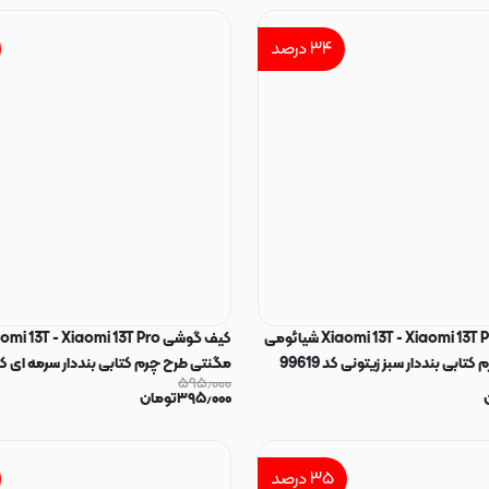
۳۴
درصد
کیف گوشی Xiaomi 13T - Xiaomi 13T Pro شیائومی
ابی بنددار سبز زیتونی کد 99619
مگنتی طرح چرم کتابی بنددار سرمه ای کد 9618
۵۹۵٫۰۰۰
۳۹۵٫۰۰۰
تومان
۳۵
درصد