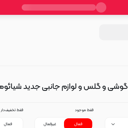
وشی و گلس و لوازم جانبی جدید شیائومی aomi 13T
فقط موجود
فقط تخفیف‌دار
فعال
غیرفعال
فعال