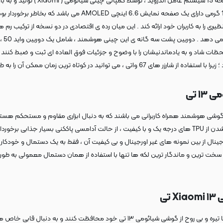
 تی
شی هوشمند همراه کاربرانی می باشند که به دنبال ابزاری مقاوم و مستحکم هستند تا ب
برای مدت زمان طولانی حفظ کند . کاور های سیلیکنی اورجینال به خاطر ساخته شدن از TPU های درجه یک و با کیفیت ، ا
جینال از بین نمونه های غیر اورجینال و بی کیفیت آن ، فقط به یک دستمال و خودکار سا
سخت ترین و ماندگار ترین لکه ها تنها با استفاده از همان دستمال معمولی به طور 
تی
 هستند که ظاهر جذابی به تلفن همراه هوشمندشان ببخشد ، باید از یک