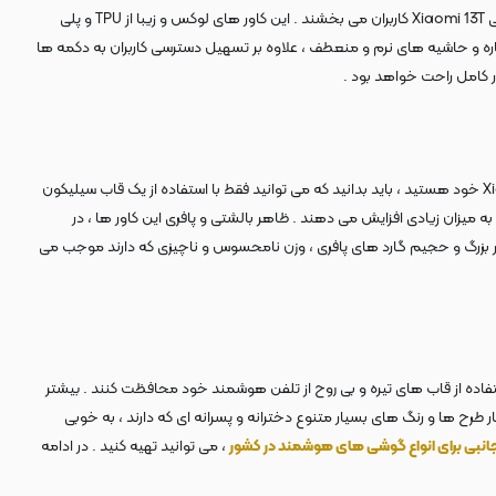
اورجینالی استفاده کنند که با حاشیه های طلایی خیره کننده ای که دارد ، ظاهر خفن و در عین حال مدرنی به گوشی Xiaomi 13T کاربران می بخشند . این کاور های لوکس و زیبا از TPU و پلی
اره و حاشیه های نرم و منعطف ، علاوه بر تسهیل دسترسی کاربران به دکمه ها
 کامل راحت خواهد بود .
اگر شما هم جزو آن دسته افرادی هستید که بخاطر داشتن فعالیت در مکان ها و محیط های پر ریسک و پر خطر همواره نگران وقوع حادثه ای برای گوشی Xiaomi 13T خود هستید ، باید بدانید که می توانید فقط با استفاده از یک قاب سیلیکون
ن را به میزان زیادی افزایش می دهند . ظاهر بالشتی و پافری این کاور ها ، در
 بزرگ و حجیم گارد های پافری ، وزن نامحسوس و ناچیزی که دارند موجب می
تفاده از قاب های تیره و بی روح از تلفن هوشمند خود محافظت کنند . بیشتر
ی ، رزین و ... ساخته می شوند تا در کنار طرح ها و رنگ های بسیار متنوع دخترانه و پسرانه ای که دارند ، به خوبی
جانبی برای انواع گوشی های هوشمند در کشور
، می توانید تهیه کنید . در ادامه