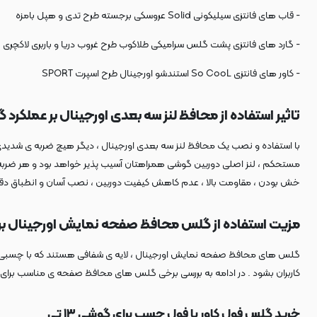
- قاب های فانتزی سیلیکونی Solid عروسکی برجسته طرح تدی و هپل بامزه
- گارد های فانتزی پشت گلس سرامیکی طلاکوب طرح غروب دریا و باربری لاکچری
- کاور های فانتزی So CooL استندشو اورجینال طرح اسپرت SPORT
تاثیر استفاده از محافظ لنز سه بعدی اورجینال بر عملکرد گوش
مستحکم ، لنز اصلی دوربین گوشی همراهتان آسیب پذیر خواهد بود و هر ضربه ی 
خش بودن ، مقاومت بالا ، عدم کاهش کیفیت دوربین ، نصب آسان و انطباق دقیق با 
مزیت استفاده از گلس محافظ صفحه نمایش اورجینال برای گ
کاربران بشود . در ادامه به بررسی برخی گلس های محافظ صفحه ی مناسب برای گوشی شیائومی 
خرید گلس فول کاور یا فول چسب برای گوشی ۱۳ تی