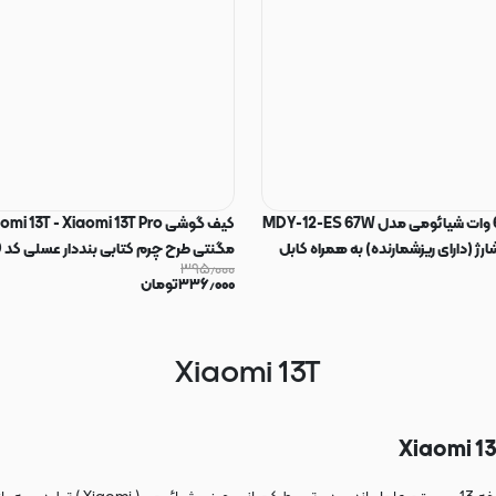
شارژر دیواری 67 وات شیائومی مدل MDY-12-ES 67W
ارژ (دارای ریزشمارنده) به همراه کابل
مگنتی طرح چرم کتابی بنددار عسلی کد 96110
۳۹۵٫۰۰۰
۳۳۶٫۰۰۰
تومان
Xiaomi 13T