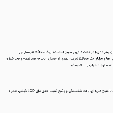
ستفاده و نصب یک محافظ لنز سه بعدی اورجینال ، دیگر هیچ ضربه ی شدیدی نمی تواند باعث آسیب و شکسته شدن لنز های اصلی دوربین گوشی Xiaomi 13Tتان بشود ؛ زیرا در حالت عادی و بدون استفاده از یک محافظ لنز مقاوم و
ها و مزایای یک محافظ لنز سه بعدی اورجینال ، باید به ضد ضربه و ضد خط و
م ایجاد حباب و ... اشاره کرد .
گلس های محافظ صفحه نمایش اورجینال ، لایه ی شفافی هستند که با چسبی قوی به سطح نمایشگر گوشی می چسبند تا با استحکام زیادی که دارند اجازه ندهند تا هیچ ضربه ای باعث شکستگی و وقوع آسیب جدی برای LCD گوشی همراه