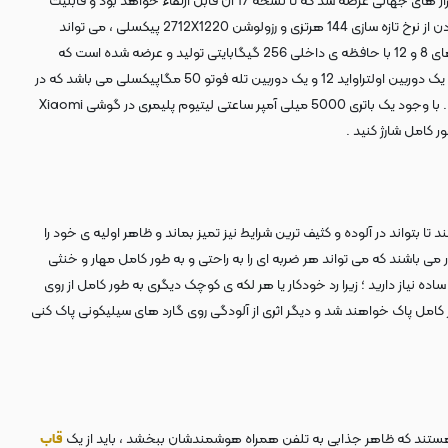
گوشی شیائومی ۱۳ تی ، میان رده ی جذاب و خفنی است که در سال 2023 با نسخه 13 سیستم عامل اندروید ، توسط کمپانی چینی شیائومی ( Xiaomi ) تولید و به بازار های جهانی عرضه شد که تا نسخه 17 آن قابل ارتقاء خواهد بود و قابلیت
های به روز رسانی شده ای را در اختیار کاربران خود قرار خواهد داد . این گوشی 197 گرمی دارای یک صفحه نمایش 6.6 اینچی AMOLED می باشد که بخاطر برخوردار بودن از نرخ تازه سازی 144 هرتزی و رزولوشن 2712X1220 پیکسلی ، می تواند
تصاویر را زنده تر و کنتراست بهبود یافته ای را به نمایش بگذارد و تجربه بصری بی نظیری را به کاربران خود ارائه کند . این میان رده ی اقتصادی در دو نسخه از ترکیب رم های 8 و 12 با حافظه ی داخلی 256 گیگابایتی تولید و عرضه شده است که
فضای مناسبی را برای نگهداری و ذخیره سازی فایل های مختلف در اختیارتان قرار می دهد . دوربین پشت سه گانه ی این چینی هوشمند ، شامل یک دوربین واید 50 ، یک دوربین اولتراواید 12 و یک دوربین تله فوتو 50 مگاپیکسلی می باشد که در
کنار دوربین سلفی 20 مگاپیکسلی ای که دارد ، به کاربران خود اجازه می دهد تا لحظات شاد و به یادماندنیشان را با وضوح و جزئیات فوق العاده ای ثبت و ضبط کنند . با وجود یک باتری 5000 میلی آمپر ساعتی لیتیوم پلیمری در گوشی Xiaomi
تواند در آلوده و کثیف ترین شرایط نیز تمیز بماند و ظاهر اولیه ی خود را
ز حالت آدامسی پاککنی بسیار جذابی برخوردار می باشند که می تواند هر ضربه ای را به راحتی و به طور کامل مهار و خنثی
ده نیاز دارید ؛ زیرا رد خودکار یا هر لکه ی کوچک دیگری به طور کامل از روی
کامل پاک خواهند شد و دیگر اثری از آلودگی روی گارد های سیلیکونی پاک کنی
قاب