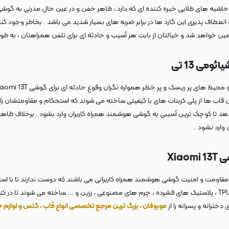
نعطاف پذیری این گارد ها در برابر ضربه های بسیار شدید می باشد . بخاطر وجود کن
ن خواهد شد و خیالتان از بابت هر آسیب و حادثه ای برای تلفن همراهتان ، به طور
نید ؛ زیرا این قاب ها از پلی کربنات های با کیفیتی ساخته می شوند که استحکام و مقاومتشا
هد تا کوچک ترین آسیبی به گوشی هوشمند همراه کاربران وارد بشود . برخلاف ظاهر
وارد نشود .
Xia
یش مقاومت و امنیت گوشی هوشمند همراه کاربرانی می باشند که دوست ندارند تا با اس
گارد های فانتزی ، از مواد اولیه ی مرغوبی مثل ، پلی اورتان ها ، پلی کربنات ها ، TPU ، پلاستیک های فشرده ، چرم های مصنوع
خترانه و پسرانه را از
موبوفان ، بزرگ ترین مرجع تخصصی انواع قاب ، گلس و لوازم 