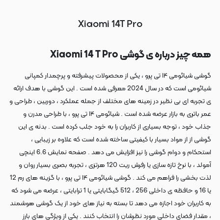
Xiaomi 14T Pro
همه چیز درباره ی گوشی Xiaomi 14 T Pro
گوشی شیائومی ۱۴ تی پرو ، یکی از محصولات پیشرفته و پرچمدار کمپانی
شیائومی است که در سال 2024 معرفی شده است . این گوشی با هدف ارائه
ی تجربه ای بی نظیر در زمینه های مختلف از جمله عملکرد ، دوربین ، طراحی و
عمر باتری به بازار عرضه شده است . شیائومی ۱۴ تی پرو ، با طراحی مدرن و
جذاب خود ، توجه بسیاری از کاربران را به خود جلب کرده است . بدنه ی این
گوشی از از مواد بسیار با کیفیتی ساخته شده است که علاوه بر زیبایی ،
استحکام و دوام گوشی را نیز افزایش می دهد . صفحه نمایش 6.6 اینچی
آمولد ، با نرخ تازه سازی یا رفرش ریت 120 هرتزی ، تجربه بصری بسیار روان و
لذت بخشی را فراهم می کند . گوشی شیائومی ۱۴ تی پرو ، با گزینه های رم 12
یا 16 و حافظه ی داخلی 256 ، 512 گیگابایتی یا 1 ترابایتی ، عرضه می شود که
به کاربران خود اجازه می دهد تا بسته به نیاز های خود از یک گوشی هوشمند
، مقدار فضای داخلی مورد نظرشان را انتخاب کنند . یکی از ویژگی های بارز