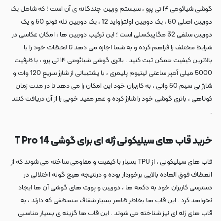
گوشی شیائومی ۱۴ تی پرو ، سیستم وربین چندگانه ی آن است ؛ که شامل یک
دوربین اصلی 50 ، یک دوربین اولتراواید 12 ، یک دوربین تله فوتو 50 و یک
دوربین سلفی 32 مگاپیکسلی است ؛ این ترکیب دوربین ها ، امکان عکاسی در
شرایط مختلف را فراهم کرده و به شما اجازه می دهد تا لحظات خود را با
بالاترین کیفیت ممکن ثبت کنید . باتری گوشی شیائومی ۱۴ تی پرو ، با ظرفیت
5000 میلی آمپر ساعتی لیتیوم پلیمری ، با پشتیبانی از شارژ سریع 120 وات و
شارژ بی سیم 50 واتی ، به کاربران خود این امکان را می دهد تا در مدت زمان
کوتاهی ، باتری گوشی خود را شارژ کرده و عمر مفید خوبی را از آن دریافت کنند
.
خرید قاب های سیلیکونی ژله ای برای گوشی 14 T Pro
قاب های سیلیکونی ، از TPU بسیار با کیفیت و مقاومی ساخته می شوند که از
انعطاف فوق العاده بالایی برخوردار بوده و درنتیجه هیچ گونه اختلالی در
دسترسی کاربران خود به دکمه ها ، دوربین و پورت های گوشی آن ها ایجاد
نخواهد کرد . این قاب ها بخاطر ظاهر بسیار شفاف منعطفی که دارند ، به
قاب های ژله ای نیز شناخته می شوند . این قاب ها گزینه ی بسیار مناسبی