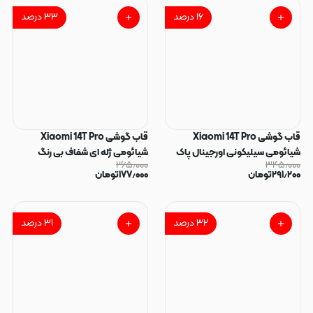
۱۶
درصد
۳۳
درصد
قاب گوشی Xiaomi 14T Pro
قاب گوشی Xiaomi 14T Pro
شیائومی سیلیکونی اورجینال پاک
شیائومی ژله ای شفاف بی رنگ
۲۶۵٫۰۰۰
۳۴۵٫۰۰۰
کنی درجه یک زیربسته محافظ لنزدار
SPACE ایربگ دار محافظ لنز دار کد
۲۹۱٫۲۰۰
تومان
۱۷۷٫۰۰۰
تومان
سفید کد 72337
70750
۳۲
درصد
۳۱
درصد