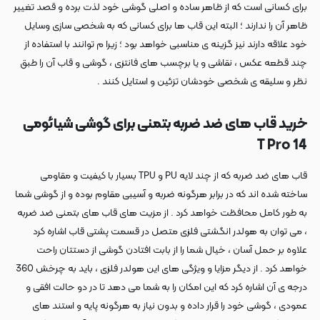
برای کسانی است که از ظاهر ساده و اصلی گوشی خود لذت برده و قصد تغییر
ظاهر آن را ندارند ؛ البته این قاب ها برای کسانی که به شخصی سازی وسایل
خود علاقه دارند نیز گزینه ی مناسبی خواهد بود ؛ زیرا م توانند با استفاده از
چند قطعه عکس ، نقاشی و یا برچسب های فانتزی ، گوشی و قاب آن را طبق
نظر و سلیقه ی شخصی خودشان تزئین و استایل کنند .
خرید قاب های ضد ضربه بتمنی برای گوشی شیائومی
14 T Pro
قاب های ضد ضربه که از چند لایه PU و TPU بسیار با کیفیت و مقاومی
ساخته شده اند که در برابر هرگونه ضربه و آسیبی مقاوم بوده و از گوشی شما
به طور کامل محافظت خواهد کرد . از مزیت های قاب های بتمنی ضد ضربه
، می توان به هولدر انگشتی فلزی متصل در قسمت پشتی قاب اشاره کرد
علاوه بر حمل آسان ، خیال شما را از بابت افتادن گوشی از دستتان راحت
خواهد کرد . از دیگر مزایا و ویژگی های این هولدر فلزی ، باید به چرخش 360
درجه ی آن اشاره کرد که این امکان را به شما می دهد تا در دو حالت افقی و
عمودی ، گوشی خود را قرار داده و بدون نیاز به هرگونه پایه و استند های