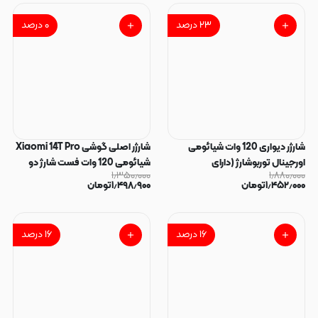
- Poco X6 Pro 5G - Poco X7 Pro
5G - Xiaomi 14T - 14T Pro -
۲۳
درصد
۰
درصد
Redmi K70E شیشه ای Amado
آمادو سری آنتی استاتیک Anti
Static فول کاور HD اورجینال کد
180012
شارژر دیواری 120 وات شیائومی
شارژر اصلی گوشی Xiaomi 14T Pro
اورجینال توربوشارژ (دارای
شیائومی 120 وات فست شارژ دو
۱٫۳۵۰٫۰۰۰
۱٫۸۸۰٫۰۰۰
ریزشمارنده) به همراه کابل USB-C
پین تک پورت رنگ سفید کد 30288
۱٫۴۵۲٫۰۰۰
تومان
۱٫۴۹۸٫۹۰۰
تومان
کد 130101
۱۶
درصد
۱۶
درصد