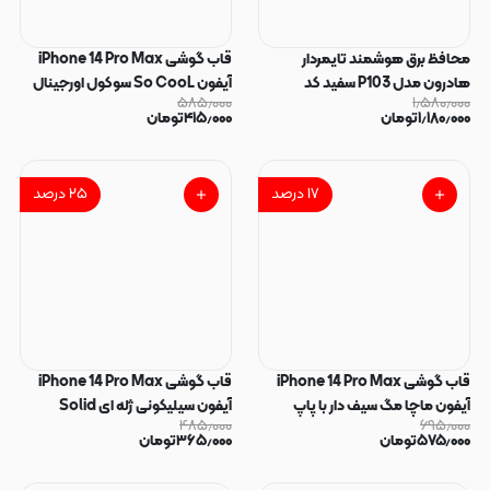
محافظ برق هوشمند تایمردار
قاب گوشی iPhone 14 Pro Max
هادرون مدل P103 سفید کد
آیفون So CooL سوکول اورجینال
۵۸۵٫۰۰۰
۱٫۵۸۰٫۰۰۰
180865
فانتزی دکمه کرومی طرح گل لاله
۱٫۱۸۰٫۰۰۰
تومان
۴۱۵٫۰۰۰
تومان
قرمز کد 165125
۱۷
درصد
۲۵
درصد
قاب گوشی iPhone 14 Pro Max
قاب گوشی iPhone 14 Pro Max
آیفون ماچا مگ سیف دار با پاپ
آیفون سیلیکونی ژله ای Solid
۴۸۵٫۰۰۰
۶۹۵٫۰۰۰
سوکت مگنتی کد 163866
لاکچری محافظ لنزدار به همراه بند
۵۷۵٫۰۰۰
تومان
۳۶۵٫۰۰۰
تومان
مچی مشکی کد 164861