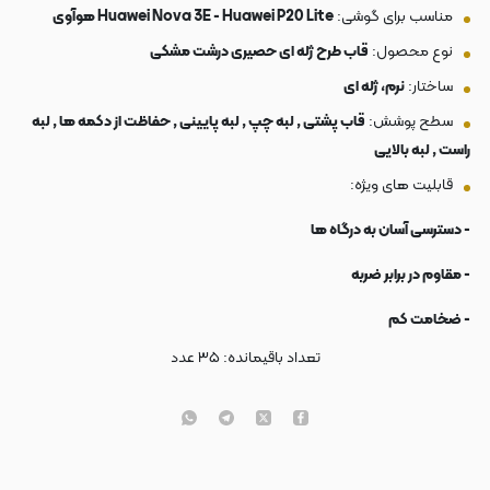
مناسب برای گوشی:
Huawei Nova 3E - Huawei P20 Lite هوآوی
نوع محصول:
قاب طرح ژله ای حصیری درشت مشکی
ساختار:
نرم، ژله ای
سطح پوشش:
قاب پشتی , لبه چپ , لبه پایینی , حفاظت از دکمه ها , لبه
راست , لبه بالایی
قابلیت های ویژه:
- دسترسی آسان به درگاه ها
- مقاوم در برابر ضربه
- ضخامت کم
تعداد باقیمانده:
۳۵
عدد