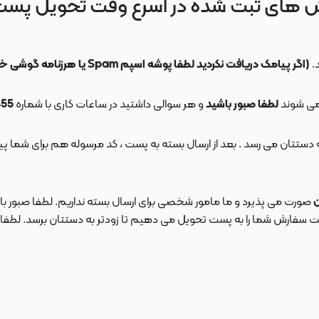
 های ثبت شده در اسرع وقت تحویل پس
.
(اگر پیامک دریافت نکردید لطفا پوشه اسپم Spam یا هرزنامه گوشی خود را چک کنید)
می شوند
لطفا صبور باشید
و هر سوالی داشتید در ساعات کاری با شماره
09108553455
ن
صورت می پذیرد و ما مامور شخصی برای ارسال بسته نداریم. لطفا صبور باش
ارش شما را به پست تحویل می دهیم تا زودتر به دستتان برسد. لطفا در این