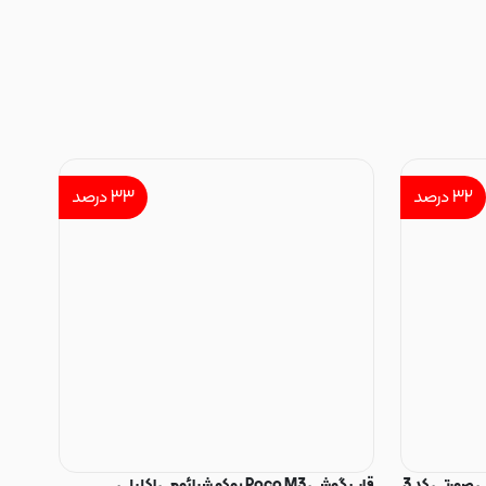
۳۲
درصد
۳۳
درصد
 صورتی کد 3
قاب گوشی Poco M3 پوکو شیائومی اکلیلی