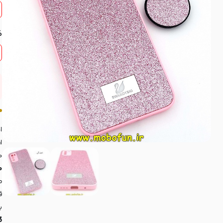
گ
ا
ا
م
ه
ط
ق
ب
M3 