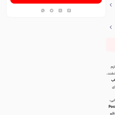
زم
خشند،
ب
ای
یی،
ی اکلیلی پاپ سوکت دار گوشی Poco
اقع