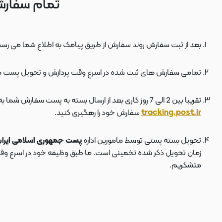
تمام سفارش
بعد از ثبت سفارش روند سفارش از طریق پیامک به اطلاع شما می رسد
تمامی سفارش های ثبت شده در اسرع وقت پردازش و تحویل پست 
تقریبا بین 2 الی 7 روز کاری بعد از ارسال بسته به پست سفارش شما به دستتان می رسد . بعد از ارسال بسته به پست ، کد مرسوله هم برای شما پیامک می شود که توسط آن می توانید در سایت پست به نشانی
tracking.post.ir
سفارش خود را رهگیری کنید.
تحویل بسته پستی توسط مامورین اداره
پست جمهوری اسلامی ایرا
زمان تحویل ذکر شده تخمینی است. ما طبق وظیفه خود در اسرع وقت سف
متشکریم.