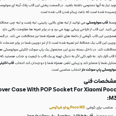
ورد نیاز به آنها دسترسی داشته باشید. در قسمت پشتی این قاب پلاک آینه ای سواروس
سبیده شده است که باعث زیباتر شدن قاب شده است.
وسط
قاب سواروسکی
می توانید از لبه های بالایی، پایینی، لبه راست و لبه چپ محا
ی کنید. این قاب از طراحی زیبایی بهره می برد و در برابر ضربه ها مقاومت بالایی دارد
مچنین این قاب گوشی از دکمه های تلفن همراه شما نیز محافظت می کند. در ق
وربین این قاب یک محافظ لنز تعبیه شده است تا از لنز دوربین شما در برابر صدمات نا
حافظت کند. در داخل بسته بندی این محصول یک پاپ سوکت اکلیلی سواروسکی ه
ا قاب قرار دارد. به طور کلی اگر به دنبال تهیه ی یک قاب با کیفیت و جذاب هستید که
ستایل شما را متمایز کند و زیبایی تلفن همراه شما را دوچندان کند انتخاب
قاب اکلیل
واروسکی پاپ سوکت دار
انتخاب مناسبی است.
شخصات فنی
ver Case With POP Socket For Xiaomi Poc
M3
مناسب برای گوشی:
Poco M3 پوکو
شیائومی
نوع محصول:
قاب طرح اکلیلی سواروسکی پاپ سوکت دار صورتی