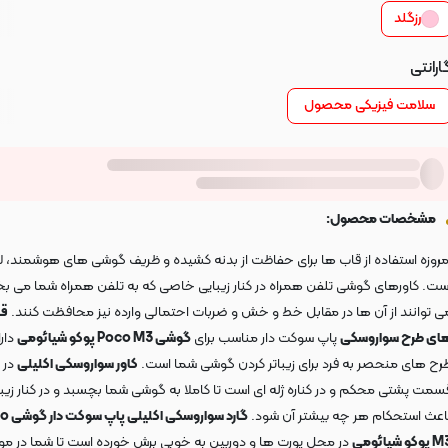
رزگلد
ارانتی
سلامت فیزیکی محصول
مشخصات محصول:
مروزه استفاده از قاب ها برای حفاظت از بدنه کشیده و ظریف گوشی های هوشمند، لا
ست. کاورهای گوشی تلفن همراه در کنار زیبایی خاصی که به تلفن همراه شما می ب
ی توانند از آن ها در مقابل خط و خش و ضربات احتمالی وارده نیز محافظت کنند.
قا
ای طرح سواروسکی
پاپ سوکت دار مناسب برای
گوشی Poco M3 پوکو شیائومی
دار
رح های منحصر به فرد برای زیباتر کردن گوشی شما است.
کاور سواروسکی اکلیلی
در
سمت پشتی محکم و در کناره ژله ای است تا کاملا به گوشی شما بچسبد و در کنار زیبا
اعث استحکام هر چه بیشتر آن شود.
گارد سواروسک
پوکو شیائومی
در محل پورت ها و دوربین به خوبی برش خورده است تا شما در مو