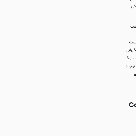
کی
فظت
سمت
گهانی
م رنگ
 تیپ و
ی
Co