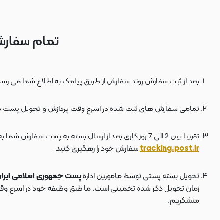
تمام سفارش
بعد از ثبت سفارش روند سفارش از طریق پیامک به اطلاع شما می رسد
تمامی سفارش های ثبت شده در اسرع وقت پردازش و تحویل پست 
تقریبا بین 2 الی 7 روز کاری بعد از ارسال بسته به پست سفارش شما به دستتان می رسد . بعد از ارسال بسته به پست ، کد مرسوله هم برای شما پیامک می شود که توسط آن می توانید در سایت پست به نشانی
tracking.post.ir
سفارش خود را رهگیری کنید.
تحویل بسته پستی توسط مامورین اداره
پست جمهوری اسلامی ایرا
زمان تحویل ذکر شده تخمینی است. ما طبق وظیفه خود در اسرع وقت سف
متشکریم.