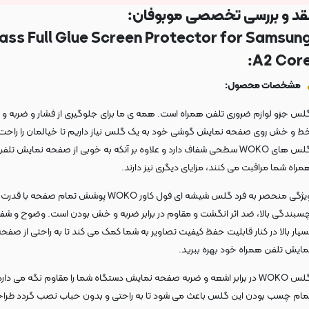
قد و بررسی تخصصی موبوفان:
ass Full Glue Screen Protector for Samsun
A2 Core
مشخصات محصول:
لس جزو لوازم ضروری تلفن همراه است. همه ی ما برای جلوگیری از فشار و ضربه و ا
ط و خش روی صفحه نمایش گوشی خود به یک گلس نیاز داریم تا خیالمان را راحت 
گلس های WOKO سطحی شفاف دارد و علاوه بر آنکه به خوبی از صفحه نمایش تلف
مراه شما مراقبت می کنند، مزایای دیگری نیز دارند.
ویژگی منحصر به فرد گلس شیشه ای فول کاور WOKO پوشش تمام صفحه با قدرت
سبندگی بالا، ضد اثر انگشت و مقاوم در برابر ضربه و خش بودن است. وضوح و شف
سیار بالا در کنار قابلیت حفظ کیفیت تصاویر به شما کمک می کند تا به راحتی از صفح
مایش تلفن همراه خود بهره ببرید.
گلس WOKO در برابر اشعه و ضربه صفحه نمایش دستگاه شما را مقاوم نگه می دارد
مام چسب بودن این گلس باعث می شود تا به راحتی و بدون حباب نصب گردد طرا