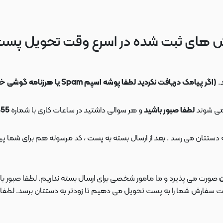
 های ثبت شده در اسرع وقت تحویل پس
.
(اگر پیامک دریافت نکردید لطفا پوشه اسپم Spam یا هرزنامه گوشی خود را چک کنید)
می شوند
لطفا صبور باشید
و هر سوالی داشتید در ساعات کاری با شماره
09108553455
ن
صورت می پذیرد و ما مامور شخصی برای ارسال بسته نداریم. لطفا صبور باش
ارش شما را به پست تحویل می دهیم تا زودتر به دستتان برسد. لطفا در این