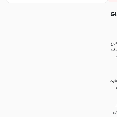
Gl
نواع
کند.
ن
افیت
ه
.
حی