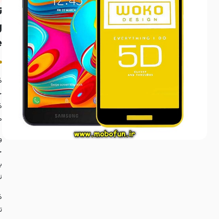
ن
g
:
گ
خ
ه
چ
ب
ن
ت