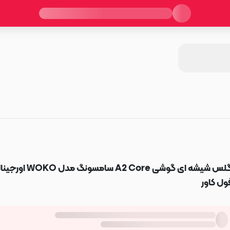
گلس شیشه ای گوشی A2 Core سامسونگ مدل WOKO
ول کاور