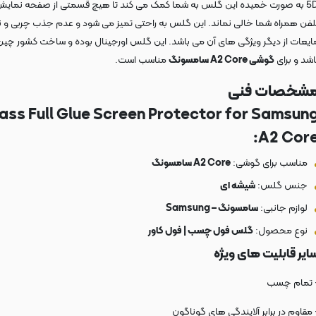
5D به صورت خمیده این گلس به شما کمک می کند تا هیچ قسمتی از صفحه نمای
لفن همراه شما خالی نماند. این گلس به راحتی تمیز می شود و عدم جذب چربی و ن
ایعات از دیگر ویژگی های آن می باشد. این گلس اورجینال بوده و ساخت کشور چی
اشد و برای
گوشی A2 Core سامسونگ
مناسب است.
شخصات فنی
ass Full Glue Screen Protector for Samsun
A2 Core
مناسب برای گوشی:
A2 Core سامسونگ
جنس گلس:
شیشه ای
لوازم جانبی:
سامسونگ – Samsung
نوع محصول:
گلس فول چسب | فول کاور
ایر قابلیت های ویژه
 تمام چسب
 مقاوم در برابر آلایندگی های گوناگون