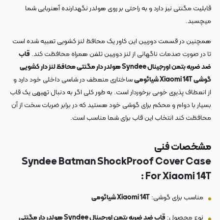
قابلیت مگنتی نیز دارد و به راحتی بر روی هولدر نگهدارنده آهنربایی شما
میچسبد.
همچنین در قسمت دوربین این کاور یک محافظ لنز کشویی تعبیه شده است
تا در صورت صدمات ناگهانی از لنز دوربین تلفن همراه محافظت کند.
قاب
ضد ضربه بتمن اورجینال Syndee هولدر دار مگنتی محافظ لنز دار کشویی
گوشی Xiaomi 14T شیائومی
ساختاری منعطف در شاسی داخلی خود دارد و
از انعطاف پذیری خوبی برخوردار است. به طور کلی اگر به دنبال تهیهی یک قاب
بسیار با دوام و محکم برای گوشی خود هستید که در برابر ضربات سخت از آن
محافظت کند انتخاب این قاب برای شما مناسب است.
مشخصات فنی
Syndee Batman ShockProof Cover Case
For Xiaomi 14T :
مناسب برای گوشی:
Xiaomi 14T شیائومی
نوع محصول:
قاب ضد ضربه بتمن اورجینال Syndee هولدر دار مگنتی