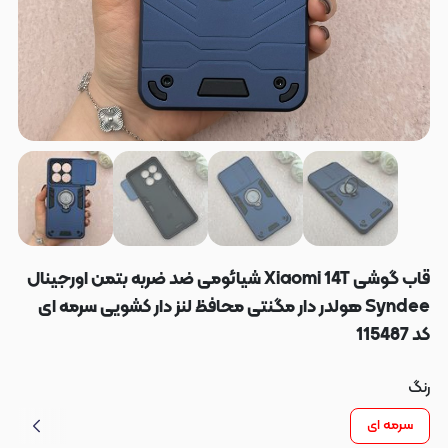
قاب گوشی Xiaomi 14T شیائومی ضد ضربه بتمن اورجینال
Syndee هولدر دار مگنتی محافظ لنز دار کشویی سرمه ای
کد 115487
رنگ
سرمه ای