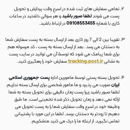
تمامی سفارش های ثبت شده در اسرع وقت پردازش و تحویل
پست می شوند
لطفا صبور باشید
و هر سوالی داشتید در ساعات
کاری با شماره
09108553455
در ارتباط باشید.
تقریبا بین 2 الی 7 روز کاری بعد از ارسال بسته به پست سفارش شما
به دستتان می رسد . بعد از ارسال بسته به پست ، کد مرسوله هم
برای شما پیامک می شود که توسط آن می توانید در سایت پست
به نشانی
tracking.post.ir
سفارش خود را رهگیری کنید.
تحویل بسته پستی توسط مامورین اداره
پست جمهوری اسلامی
ایران
صورت می پذیرد و ما مامور شخصی برای ارسال بسته نداریم.
لطفا صبور باشید زیرا پست زمان دقیقی برای تحویل بسته به شما
ارائه نمی دهد و زمان تحویل ذکر شده تخمینی است. ما طبق
وظیفه خود در اسرع وقت سفارش شما را به پست تحویل می
دهیم تا زودتر به دستتان برسد. لطفا در این مورد با پشتیبانی
تماس نگیرید. از اینکه ما را درک می کنید متشکریم.