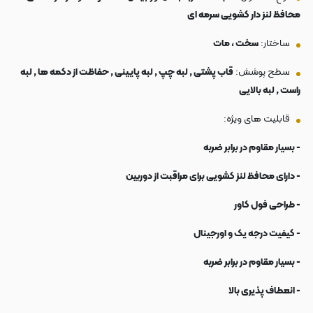
محافظ لنز دار کشویی سرمه ای
ساختار:
سخت ، مات
سطح پوشش:
قاب پشتی , لبه چپ , لبه پایینی , حفاظت از دکمه ها , لبه
راست , لبه بالایی
قابلیت های ویژه:
- بسیار مقاوم در برابر ضربه
- دارای محافظ لنز کشویی برای مراقبت از دوربین
- طراحی فول کاور
- کیفیت درجه یک و اورجینال
- بسیار مقاوم در برابر ضربه
- انعطاف پذیری بالا