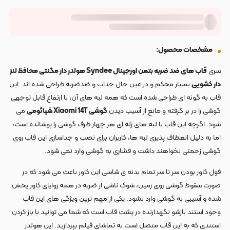
مشخصات محصول:
سری
قاب های ضد ضربه بتمن اورجینال Syndee هولدر دار مگنتی محافظ لنز
دار کشویی
بسیار محکم و در عین حال جذاب و ضدضربه طراحی شده اند. این
قاب به گونه ای طراحی شده است که همه لبه های آن، با ارتفاع قابل توجهی
گوشی را در بر گرفته و مانع از آسیب دیدن
گوشی Xiaomi 14T شیائومی
می
شود. اگرچه این قاب با لبه های ژله ای هر چهار طرف گوشی را پوشانده است،
اما به دلیل انعطاف پذیری لبه ها، کاربران برای نصب و جداسازی این قاب روی
گوشی زحمتی نخواهند داشت و فشاری به گوشی وارد نمی شود.
فول کاور بودن سر تا سر تمام بدنه ی شاسی این کاور باعث می شود که در
صورت سقوط گوشی روی زمین، شوک ناشی از ضربه در همه زوایای کاور پخش
شده و آسیبی به گوشی وارد نشود. یکی از مهم ترین ویژگی های این قاب
وجود استند بازشو نگهدارنده در پشت قاب است که شما می توانید با باز کردن
استندی که به این قاب متصل است به تماشای فیلم بپردازید. این هولدر