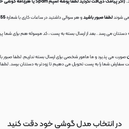
.
(اگر پیامک دریافت نکردید لطفا پوشه اسپم Spam یا هرزنامه گوشی خود را چک کنید)
می شوند
لطفا صبور باشید
و هر سوالی داشتید در ساعات کاری با شماره
09108553455
ن
صورت می پذیرد و ما مامور شخصی برای ارسال بسته نداریم. لطفا صبور باش
ارش شما را به پست تحویل می دهیم تا زودتر به دستتان برسد. لطفا در این
در انتخاب مدل گوشی خود دقت کنید