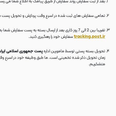
بعد از ثبت سفارش روند سفارش از طریق پیامک به اطلاع شما می رسد
تمامی سفارش های ثبت شده در اسرع وقت پردازش و تحویل پست 
تقریبا بین 2 الی 7 روز کاری بعد از ارسال بسته به پست سفارش شما به دستتان می رسد . بعد از ارسال بسته به پست ، کد مرسوله هم برای شما پیامک می شود که توسط آن می توانید در سایت پست به نشانی
tracking.post.ir
سفارش خود را رهگیری کنید.
تحویل بسته پستی توسط مامورین اداره
پست جمهوری اسلامی ایرا
زمان تحویل ذکر شده تخمینی است. ما طبق وظیفه خود در اسرع وقت سف
متشکریم.