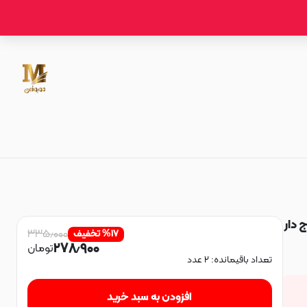
 Hard لیزری موج دار
۳۳۵٫۰۰۰
۱۷
%
تخفیف
۲۷۸٫۹۰۰
تومان
تعداد باقیمانده:
۲
عدد
افزودن به سبد خرید