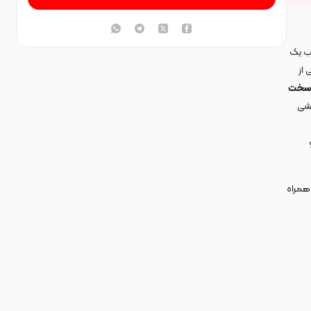
اب یک
 از
 سخت
وشی
 همراه