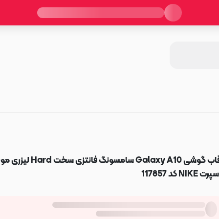
قاب گوشی Galaxy A10 سامسونگ فانتزی سخت
پرت NIKE کد 117857