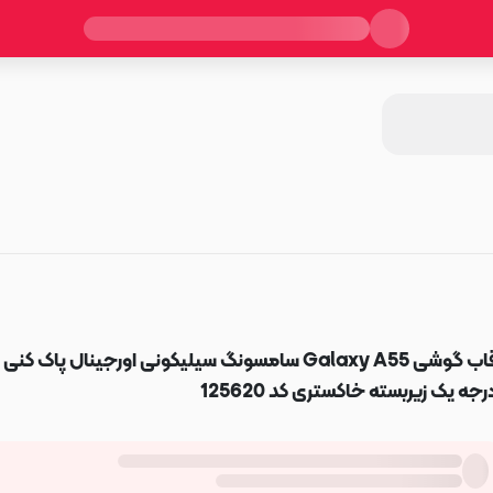
قاب گوشی Galaxy A55 سامسونگ سیلیکونی اورجینال پاک کنی
رجه یک زیربسته خاکستری کد 125620