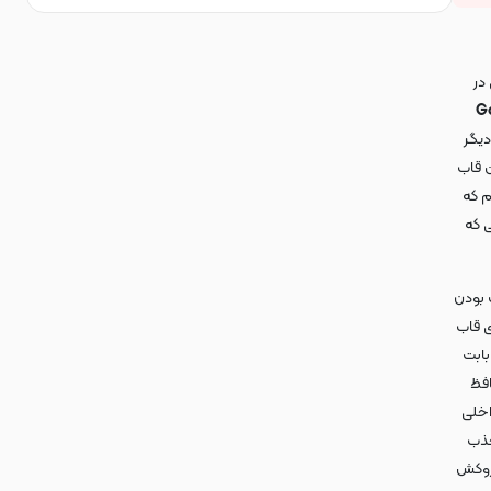
در
Galax
دیگر
 قاب
م که
 که
 بودن
ی قاب
بابت
فظ
اخلی
جذب
 روکش