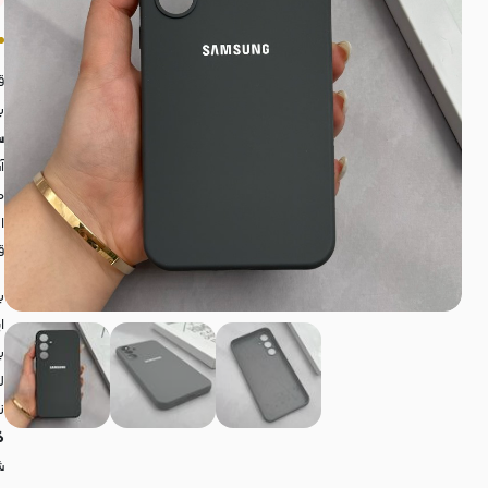
ق
ب
س
آ
م
ا
ق
ب
ا
ب
ل
ن
کا
ش