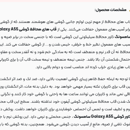
مشخصات محصول:
اب های محافظ از مهم ترین لوازم جانبی گوشی های هوشمند هستند که از گوشی 
رابر آسیب‌های معمول حفاظت می‌کنند. یکی از
قاب های محافظ گوشی y A55
امسونگ
کاور محافظ سیلیکونی این گوشی است که با جنسی سخت در برابر ضربه و 
سیب های معمول نظیر خط و خراش، خیس شدن و... از گوشی حفاظت می کند. این
حافظ نه آن قدر نرم و منعطف است که به سادگی خم شود و نه آنقدر سخت و مقاو
حتمال شکستن آن بالا باشد. جنس نیمه منعطف و نیمه سخت قاب آن را برای کاربرانی
اب های زیادی خراب کرده اند مناسب است و دوام بالایی دارد.
ا توجه به اینکه حفظ ظاهر زیبای گوشی اهمیت بالایی دارد، ضد لک و ضد اثر انگشت
ین قاب برای کاربران نکته بسیار مهمی خواهد بود. به دلیل بدنه مات، اثر انگشتان رو
اقی نمی ماند و کاربران می توانند ساعت ها به راحتی با گوشی خود کار کنند و نگرانی 
ک شدن قاب محافظ سیلیکونی گوشی آیفون خود نداشته باشند. سطح این قاب محا
رم و لطیف است و لمس آن احساس خوشایندی برای کاربران خواهد داشت. روکش د
ور گوشی Galaxy A55 سامسونگ
، جنس مخملی و نرمی دارد. این روکش نرم با 
وک ناشی از ضربه، مانع از آسیب دیدن گوشی می‌شود. همچنین، بدنه گوشی که با