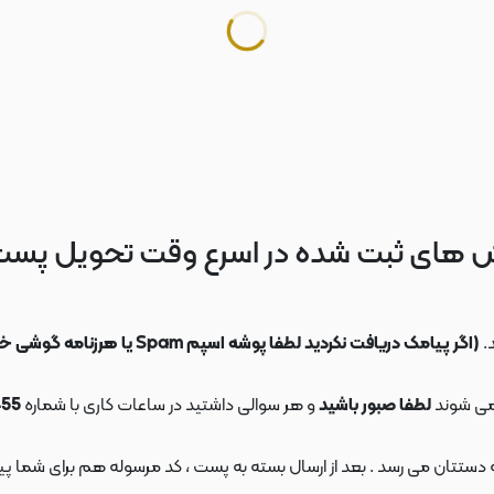
 های ثبت شده در اسرع وقت تحویل پس
.
(اگر پیامک دریافت نکردید لطفا پوشه اسپم Spam یا هرزنامه گوشی خود را چک کنید)
می شوند
لطفا صبور باشید
و هر سوالی داشتید در ساعات کاری با شماره
09108553455