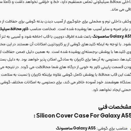
اخلی محافظ سیلیکونی تماس مستقیم دارد، خط و خراشی نخواهد داشت و کاملا س
اقی می ماند.
وکش داخلی نرم و مخملی برای جلوگیری از آسیب دیدن بدنه گوشی برای حفاظت از د
ر برابر ضربه و سایر آسیب ها پوشیده شده است. ضخامت مناسب
کاور محافظ سیلیک
Galaxy A5 سامسونگ
باعث شده اطراف دوربین با قاب احاطه شود و آسیبی به لنز آن
شود. با توجه به اینکه کلیدهای گوشی از پر کاربردترین امکانات آن هستند در این مح
وی کلیدها با پوشش برجسته‌ای پوشیده شده است. به همین دلیل ضمن حفاظت از
لیدها، دسترسی به آن‌ها برای کاربران به سادگی امکان پذیر خواهد بود. به دلیل بست
ودن قسمت پایینی کاور به خوبی از درگاه های شما محافظت می گردد. در نتیجه می‌
فت این قاب محافظ با پوشش کامل گوشی علاوه براینکه کاربران را نسبت به سلامت
ستگاه هوشمند خود آسوده خاطر می کند، برای دسترسی به امکانات مختلف گوشی
حمتی ایجاد نخواهد کرد.
شخصات فنی
Silicon Cover Case For Galaxy A55 
مناسب برای گوشی:
Galaxy A55 سامسونگ