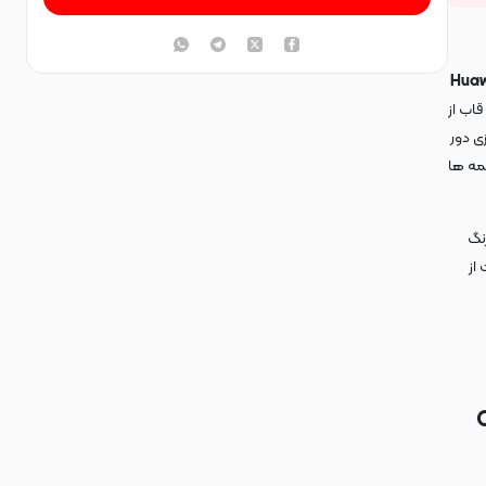
Huawei
قاب از
ی دور
مه ها
رنگ
از