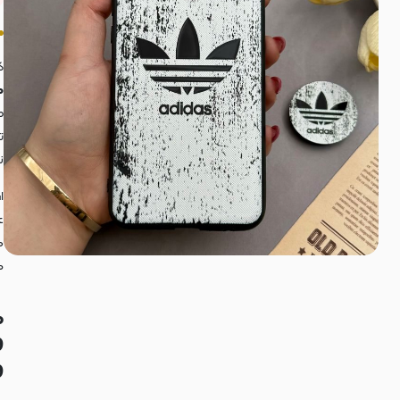
ک
ه
ط
ت
ن
ا
ع
ه
م
م
9
: