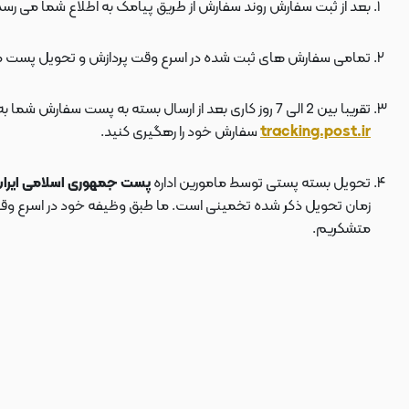
بعد از ثبت سفارش روند سفارش از طریق پیامک به اطلاع شما می رسد
تمامی سفارش های ثبت شده در اسرع وقت پردازش و تحویل پست 
تقریبا بین 2 الی 7 روز کاری بعد از ارسال بسته به پست سفارش شما به دستتان می رسد . بعد از ارسال بسته به پست ، کد مرسوله هم برای شما پیامک می شود که توسط آن می توانید در سایت پست به نشانی
tracking.post.ir
سفارش خود را رهگیری کنید.
تحویل بسته پستی توسط مامورین اداره
پست جمهوری اسلامی ایرا
زمان تحویل ذکر شده تخمینی است. ما طبق وظیفه خود در اسرع وقت سف
متشکریم.