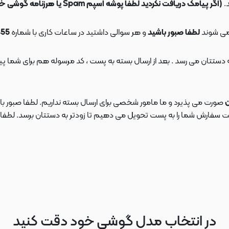
.
(اگر پیامک دریافت نکردید لطفا پوشه اسپم Spam یا هرزنامه گوشی خود را چک کنید)
می شوند
لطفا صبور باشید
و هر سوالی داشتید در ساعات کاری با شماره
09108553455
ن
صورت می پذیرد و ما مامور شخصی برای ارسال بسته نداریم. لطفا صبور باش
ارش شما را به پست تحویل می دهیم تا زودتر به دستتان برسد. لطفا در این
در انتخاب مدل گوشی خود دقت کنید