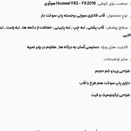
مناسب برای گوشی:
Huawei Y8S - Y9 2019 هوآوی
نوع محصول:
قاب فانتزی سوزنی برجسته پاپ سوکت دار
سطح پوشش:
قاب پشتی , لبه چپ , لبه پایینی , حفاظت از دکمه ها , لبه راست , لبه
الایی
قابلیت های ویژه:
دسترسی آسان به درگاه ها , مقاوم در برابر ضربه
سایر توضیحات:
 طراحی زیبا و کم حجم
 دارای پاپ سوکت هم طرح با قاب
 طراحی ارگونومیک و فیت