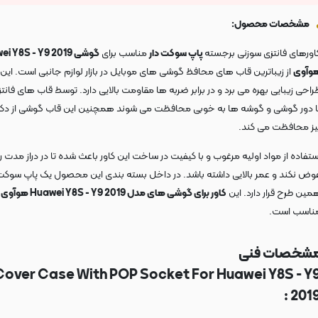
مشخصات محصول:
اورهای فانتزی سوزنی برجسته
پاپ سوکت دار
مناسب برای
گوشی  Y8S - Y9 2019
وآوی
از زیباترین قاب های محافظ گوشی های موبایل در بازار لوازم جانبی است. این 
راحی زیبایی بهره می برد و در برابر ضربه ها مقاومت بالایی دارد. توسط قاب های فانتز
ا دور گوشی و گوشه ها به خوبی محافظت می شوند همچنین این قاب گوشی از دک
یز محافظت می کند.
ستفاده از مواد اولیه مرغوب و با کیفیت در ساخت این کاور باعث شده تا در دراز مدت 
وض نکند و عمر بالایی داشته باشد. در داخل بسته بندی این محصول یک پاپ سوکت 
مین طرح قرار دارد. این
کاور برای گوشی های مدل Huawei Y8S - Y9 2019 هوآوی
ناسب است.
شخصات فنی
Cover Case With POP Socket For Huawei Y8S - Y
2019 