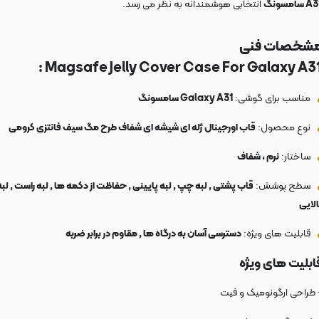
A سامسونگ
انتخابی هوشمندانه به نظر می رسد.
شخصات فنی
Magsafe Jelly Cover Case For Galaxy A31 
مناسب برای گوشی:
Galaxy A31 سامسونگ
نوع محصول:
قاب اورجینال ژله ای شیشه ای شفاف طرح مگ سیف فانتزی کرومی
ساختار:
نرم ، شفاف
سطح پوشش:
قاب پشتی , لبه چپ , لبه پایینی , حفاظت از دکمه ها , لبه راست , لبه
الایی
قابلیت های ویژه:
دسترسی آسان به درگاه ها , مقاوم در برابر ضربه
ابلیت های ویژه
 طراحی ارگونومیک و فیت