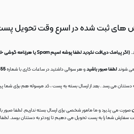
 های ثبت شده در اسرع وقت تحویل پس
.
(اگر پیامک دریافت نکردید لطفا پوشه اسپم Spam یا هرزنامه گوشی خود را چک کنید)
می شوند
لطفا صبور باشید
و هر سوالی داشتید در ساعات کاری با شماره
09108553455
ن
صورت می پذیرد و ما مامور شخصی برای ارسال بسته نداریم. لطفا صبور باش
ارش شما را به پست تحویل می دهیم تا زودتر به دستتان برسد. لطفا در این