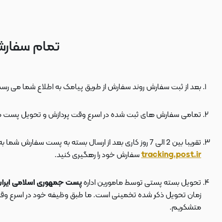
تمام سفارش
بعد از ثبت سفارش روند سفارش از طریق پیامک به اطلاع شما می رسد
تمامی سفارش های ثبت شده در اسرع وقت پردازش و تحویل پست 
تقریبا بین 2 الی 7 روز کاری بعد از ارسال بسته به پست سفارش شما به دستتان می رسد . بعد از ارسال بسته به پست ، کد مرسوله هم برای شما پیامک می شود که توسط آن می توانید در سایت پست به نشانی
tracking.post.ir
سفارش خود را رهگیری کنید.
تحویل بسته پستی توسط مامورین اداره
پست جمهوری اسلامی ایرا
زمان تحویل ذکر شده تخمینی است. ما طبق وظیفه خود در اسرع وقت سف
متشکریم.