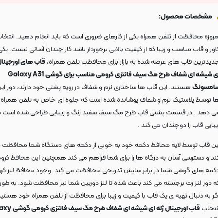
مشخصات محصول:
مروزه محافظت از تلفن همراه یکی از کارهای ضروری است که باید انجام دهید. انتخا
اور و قاب مناسب و زیبا که از کیفیت بالایی برخوردار باشد کار چندان آسانی نیست. یکی 
دیدترین قاب های عرضه شده به بازار برای محافظت تلفن همراه،
قاب های اورجینال
ی شیشه ای شفاف طرح مگ سیف فانتزی کرومی مناسب برای گوشی
Galaxy A31
امسونگ
هستند. این قاب ها ساختاری نرم و شفاف در رویه پشتی خود دارند، دور ای
ا توسط پلاستیک نرم و شفاف پوشانده شده است که جلوه ای خاص به تلفن همراه 
ی دهد . در قسمت پشتی قاب طرح مگ سیف سفید رنگ و زیبایی طراحی شده است ک
یبایی قاب را دوچندان می کند .
ین قاب توسط لایه محافظ دکمه خود به خوبی از دکمه های دستگاه شما محافظت 
ند و دسترسی آسان به درگاه ها را برای شما فراهم می کند همچنین این محافظ کروم
کمه های گوشی شما در برابر سایش تدریجی محافظت می کند. وجود محافظ لنز کر
ه دور لنز رت برجسته می کند باعث شده تا لنز دوربین شما نیر محافظت شود. به طور
گر به دنبال تهیه ی یک قاب با کیفیت و زیبا برای محافظت از تلفن همراه خود هستی
نتخاب
قاب اورجینال ژله ای شیشه ای شفاف طرح مگ سیف فانتزی کرومی گوشی
axy