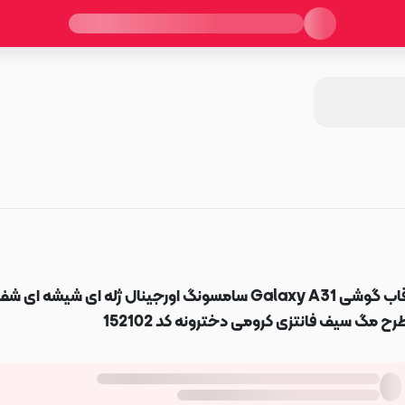
قاب گوشی Galaxy A31 سامسونگ اورجینال ژله ای شیشه ای ش
رح مگ سیف فانتزی کرومی دخترونه کد 152102