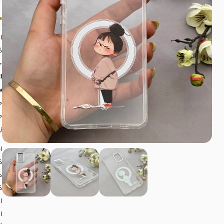
ا
ک
ج
ا
س
ه
م
ز
ا
ک
د
ک
ا
ا