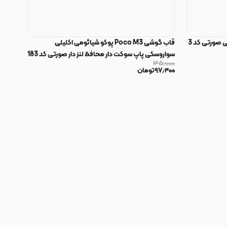
 صورتی کد 3
قاب گوشی Poco M3 پوکو شیائومی اکلیلی
سواروسکی پاپ سوکت دار محافظ لنز دار صورتی کد 183
۱۴۵٫۰۰۰
۹۷٫۴۰۰
تومان