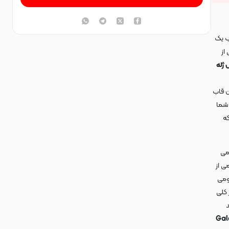
ب یک
از
 ژله
ن قاب
شما
ه
می
ی از
ومی
 کلی
د
Gal