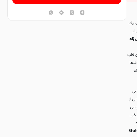
ب یک
از
 ژله
ن قاب
شما
ه
می
ی از
ومی
 کلی
د
Gal