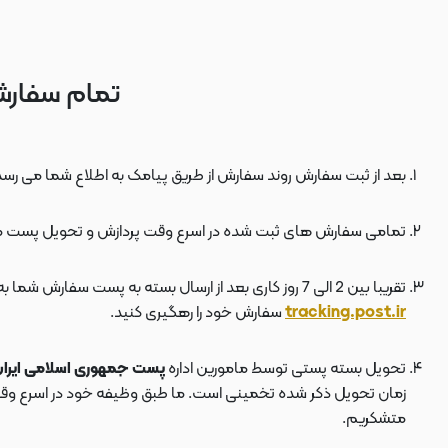
تمام سفارش
بعد از ثبت سفارش روند سفارش از طریق پیامک به اطلاع شما می رسد
تمامی سفارش های ثبت شده در اسرع وقت پردازش و تحویل پست 
تقریبا بین 2 الی 7 روز کاری بعد از ارسال بسته به پست سفارش شما به دستتان می رسد . بعد از ارسال بسته به پست ، کد مرسوله هم برای شما پیامک می شود که توسط آن می توانید در سایت پست به نشانی
tracking.post.ir
سفارش خود را رهگیری کنید.
تحویل بسته پستی توسط مامورین اداره
پست جمهوری اسلامی ایرا
زمان تحویل ذکر شده تخمینی است. ما طبق وظیفه خود در اسرع وقت سف
متشکریم.