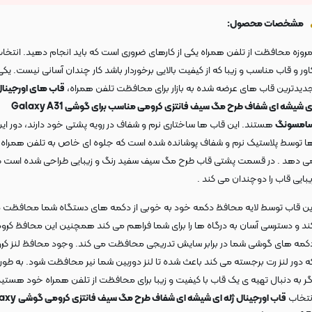
مشخصات محصول:
مروزه محافظت از تلفن همراه یکی از کارهای ضروری است که باید انجام دهید. انتخا
اور و قاب مناسب و زیبا که از کیفیت بالایی برخوردار باشد کار چندان آسانی نیست. یکی 
دیدترین قاب های عرضه شده به بازار برای محافظت تلفن همراه،
قاب های اورجینال
ی شیشه ای شفاف طرح مگ سیف فانتزی کرومی مناسب برای گوشی
Galaxy A31
امسونگ
هستند. این قاب ها ساختاری نرم و شفاف در رویه پشتی خود دارند، دور ای
ا توسط پلاستیک نرم و شفاف پوشانده شده است که جلوه ای خاص به تلفن همراه 
ی دهد . در قسمت پشتی قاب طرح مگ سیف سفید رنگ و زیبایی طراحی شده است ک
یبایی قاب را دوچندان می کند .
ین قاب توسط لایه محافظ دکمه خود به خوبی از دکمه های دستگاه شما محافظت 
ند و دسترسی آسان به درگاه ها را برای شما فراهم می کند همچنین این محافظ کروم
کمه های گوشی شما در برابر سایش تدریجی محافظت می کند. وجود محافظ لنز کر
ه دور لنز رت برجسته می کند باعث شده تا لنز دوربین شما نیر محافظت شود. به طور
گر به دنبال تهیه ی یک قاب با کیفیت و زیبا برای محافظت از تلفن همراه خود هستی
نتخاب
قاب اورجینال ژله ای شیشه ای شفاف طرح مگ سیف فانتزی کرومی گوشی
axy