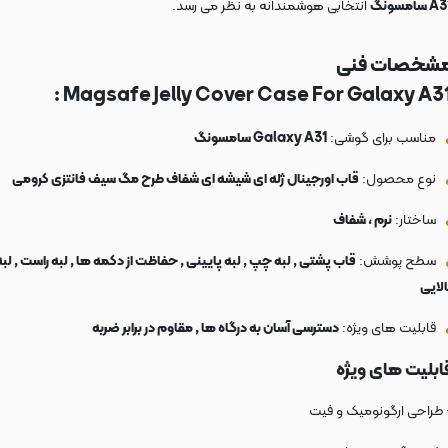
A سامسونگ
انتخابی هوشمندانه به نظر می رسد.
شخصات فنی
Magsafe Jelly Cover Case For Galaxy A31 
مناسب برای گوشی:
Galaxy A31 سامسونگ
نوع محصول:
قاب اورجینال ژله ای شیشه ای شفاف طرح مگ سیف فانتزی کرومی
ساختار:
نرم ، شفاف
سطح پوشش:
قاب پشتی , لبه چپ , لبه پایینی , حفاظت از دکمه ها , لبه راست , لبه
الایی
قابلیت های ویژه:
دسترسی آسان به درگاه ها , مقاوم در برابر ضربه
ابلیت های ویژه
 طراحی ارگونومیک و فیت