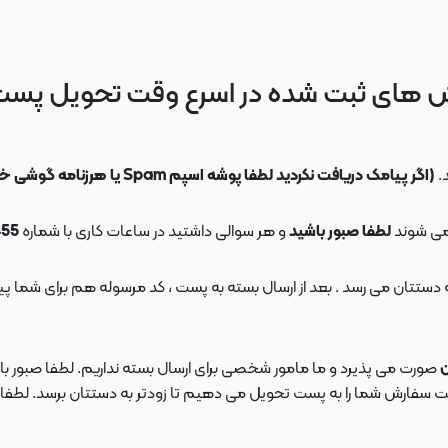
 های ثبت شده در اسرع وقت تحویل پس
.
(اگر پیامک دریافت نکردید لطفا پوشه اسپم Spam یا هرزنامه گوشی خود را چک کنید)
می شوند
لطفا صبور باشید
و هر سوالی داشتید در ساعات کاری با شماره
09108553455
ن
صورت می پذیرد و ما مامور شخصی برای ارسال بسته نداریم. لطفا صبور باش
ارش شما را به پست تحویل می دهیم تا زودتر به دستتان برسد. لطفا در این