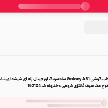
قاب گوشی Galaxy A31 سامسونگ اورجینال ژله ای شیشه ای ش
رح مگ سیف فانتزی کرومی دخترونه کد 152104