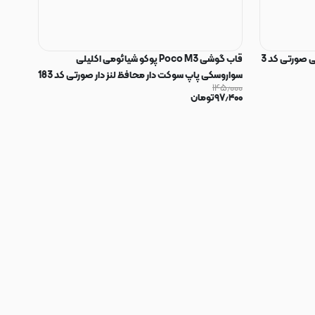
 صورتی کد 3
قاب گوشی Poco M3 پوکو شیائومی اکلیلی
سواروسکی پاپ سوکت دار محافظ لنز دار صورتی کد 183
۱۴۵٫۰۰۰
۹۷٫۴۰۰
تومان