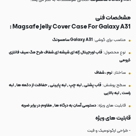
مشخصات فنی
Magsafe Jelly Cover Case For Galaxy A31 :
مناسب برای گوشی:
Galaxy A31 سامسونگ
نوع محصول:
قاب اورجینال ژله ای شیشه ای شفاف طرح مگ سیف فانتزی
کرومی
ساختار:
نرم ، شفاف
سطح پوشش:
قاب پشتی , لبه چپ , لبه پایینی , حفاظت از دکمه ها , لبه
راست , لبه بالایی
قابلیت های ویژه:
دسترسی آسان به درگاه ها , مقاوم در برابر ضربه
قابلیت های ویژه
- طراحی ارگونومیک و فیت