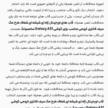
امروزه محافظت از تلفن همراه یکی از کارهای ضروری است که باید انجام
دهید. انتخاب یک کاور و قاب مناسب و زیبا که از کیفیت بالایی برخوردار باشد
کار چندان آسانی نیست. یکی از جدیدترین قاب های عرضه شده به بازار برای
محافظت تلفن همراه،
قاب های اورجینال ژله ای شیشه ای شفاف طرح مگ
سیف فانتزی کرومی مناسب برای گوشی
Galaxy A31 سامسونگ
هستند.
این قاب ها ساختاری نرم و شفاف در رویه پشتی خود دارند، دور این قاب ها
توسط پلاستیک نرم و شفاف پوشانده شده است که جلوه ای خاص به تلفن
همراه شما می دهد . در قسمت پشتی قاب طرح مگ سیف سفید رنگ و
زیبایی طراحی شده است که زیبایی قاب را دوچندان می کند .
این قاب توسط لایه محافظ دکمه خود به خوبی از دکمه های دستگاه شما
محافظت می کند و دسترسی آسان به درگاه ها را برای شما فراهم می کند
همچنین این محافظ کرومی از دکمه های گوشی شما در برابر سایش تدریجی
محافظت می کند. وجود محافظ لنز کرومی که دور لنز رت برجسته می کند
باعث شده تا لنز دوربین شما نیر محافظت شود. به طور کلی اگر به دنبال تهیه
ی یک قاب با کیفیت و زیبا برای محافظت از تلفن همراه خود هستید انتخاب
قاب اورجینال ژله ای شیشه ای شفاف طرح مگ سیف فانتزی کرومی گوشی
Galaxy A31 سامسونگ
انتخابی هوشمندانه به نظر می رسد.