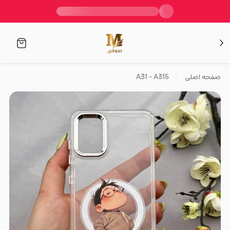
صفحه اصلی
A31 - A315