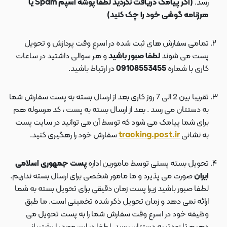
رسد.
(اگر پیامک دریافت نکردید لطفا پوشه اسپم Spam یا
هرزنامه گوشی خود را چک کنید)
تمامی سفارش های ثبت شده در اسرع وقت پردازش و تحویل
پست می شوند
لطفا صبور باشید
و هر سوالی داشتید در ساعات
کاری با شماره
09108553455
در ارتباط باشید.
تقریبا بین 2 الی 7 روز کاری بعد از ارسال بسته به پست سفارش شما
به دستتان می رسد . بعد از ارسال بسته به پست ، کد مرسوله هم
برای شما پیامک می شود که توسط آن می توانید در سایت پست
به نشانی
tracking.post.ir
سفارش خود را رهگیری کنید.
تحویل بسته پستی توسط مامورین اداره
پست جمهوری اسلامی
ایران
صورت می پذیرد و ما مامور شخصی برای ارسال بسته نداریم.
لطفا صبور باشید زیرا پست زمان دقیقی برای تحویل بسته به شما
ارائه نمی دهد و زمان تحویل ذکر شده تخمینی است. ما طبق
وظیفه خود در اسرع وقت سفارش شما را به پست تحویل می