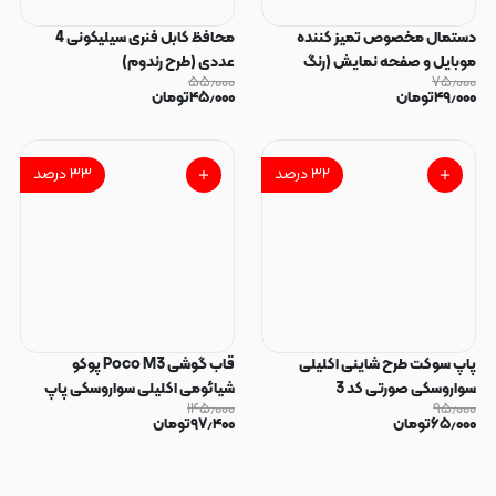
دستمال مخصوص تمیز کننده
محافظ کابل فنری سیلیکونی 4
موبایل و صفحه نمایش (رنگ
عددی (طرح رندوم)
۵۵٫۰۰۰
۷۵٫۰۰۰
رندوم)
۴۹٫۰۰۰
تومان
۴۵٫۰۰۰
تومان
۳۲
درصد
۳۳
درصد
پاپ سوکت طرح شاینی اکلیلی
قاب گوشی Poco M3 پوکو
سواروسکی صورتی کد 3
شیائومی اکلیلی سواروسکی پاپ
۱۴۵٫۰۰۰
۹۵٫۰۰۰
سوکت دار محافظ لنز دار صورتی کد
۶۵٫۰۰۰
تومان
۹۷٫۴۰۰
تومان
183