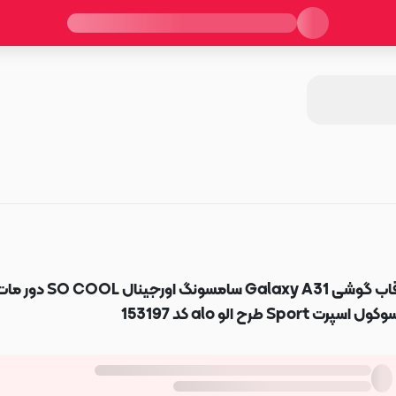
قاب گوشی Galaxy A31 سامسونگ اورجینال SO COOL دو
کول اسپرت Sport طرح الو alo کد 153197