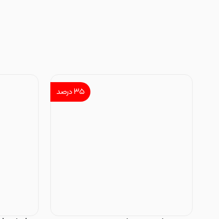
۳۵
درصد