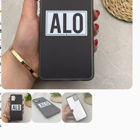
کاو
1
ج
قا
ب
t
خ
د
ب
م
ق
ش
ش