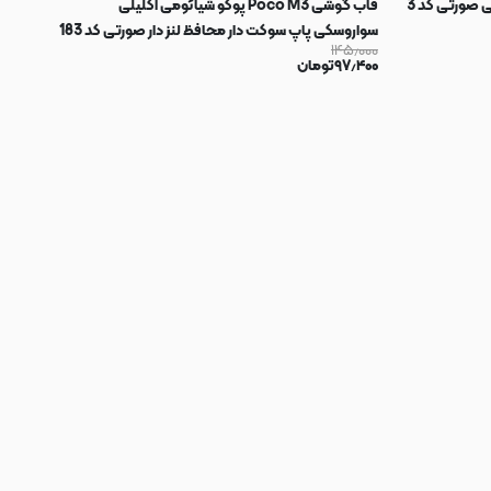
 صورتی کد 3
قاب گوشی Poco M3 پوکو شیائومی اکلیلی
سواروسکی پاپ سوکت دار محافظ لنز دار صورتی کد 183
۱۴۵٫۰۰۰
۹۷٫۴۰۰
تومان