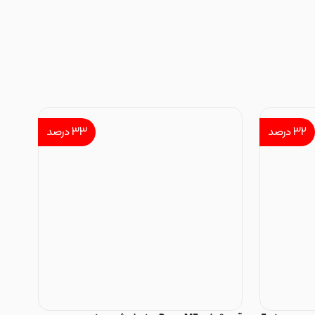
۳۲
درصد
۳۳
درصد