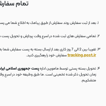
تمام سفارش
بعد از ثبت سفارش روند سفارش از طریق پیامک به اطلاع شما می رسد
تمامی سفارش های ثبت شده در اسرع وقت پردازش و تحویل پست 
تقریبا بین 2 الی 7 روز کاری بعد از ارسال بسته به پست سفارش شما به دستتان می رسد . بعد از ارسال بسته به پست ، کد مرسوله هم برای شما پیامک می شود که توسط آن می توانید در سایت پست به نشانی
tracking.post.ir
سفارش خود را رهگیری کنید.
تحویل بسته پستی توسط مامورین اداره
پست جمهوری اسلامی ایرا
زمان تحویل ذکر شده تخمینی است. ما طبق وظیفه خود در اسرع وقت سف
متشکریم.