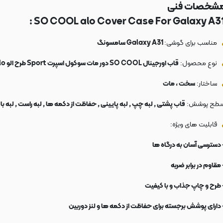
شخصات فنی
SO COOL alo Cover Case For Galaxy A31 
مناسب برای گوشی:
Galaxy A31 سامسونگ
نوع محصول:
قاب اورجینال SO COOL دور مات سوکول اسپرت Sport طرح الو alo
ساختار:
سخت ، مات
طح پوشش:
قاب پشتی , لبه چپ , لبه پایینی , حفاظت از دکمه ها , لبه راست , لبه با
قابلیت های ویژه:
 دسترسی آسان به درگاه ها
 مقاوم در برابر ضربه
 طرح و چاپ جذاب و با کیفیت
 دارای پوشش برجسته برای حفاظت از دکمه ها و لنز دوربین