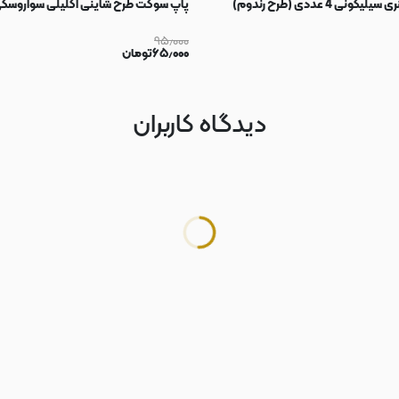
ی 4 عددی (طرح رندوم)
پاپ سوکت طرح شاینی اکلیلی سواروسکی
۹۵٫۰۰۰
۶۵٫۰۰۰
تومان
دیدگاه کاربران