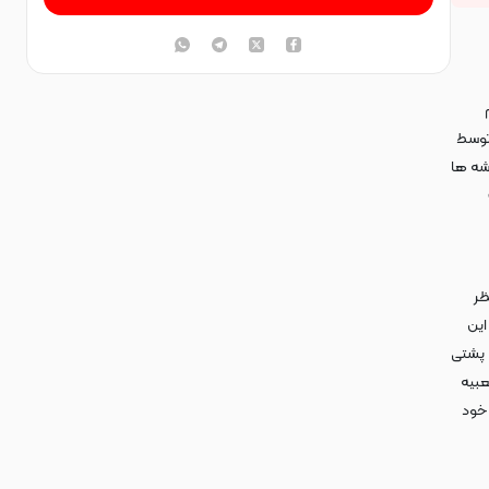
 توسط
شه ها
ظر
این
 پشتی
عبیه
 خود