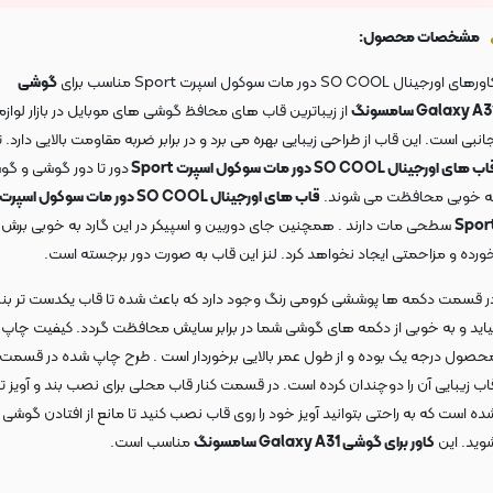
مشخصات محصول:
رهای اورجینال SO COOL دور مات سوکول اسپرت Sport مناسب برای
گوشی
Galaxy A3 سامسونگ
از زیباترین قاب های محافظ گوشی های موبایل در بازار لوازم
انبی است. این قاب از طراحی زیبایی بهره می برد و در برابر ضربه مقاومت بالایی دارد.
ب های اورجینال SO COOL دور مات سوکول اسپرت Sport
دور تا دور گوشی و گو
ه خوبی محافظت می شوند.
قاب های اورجینال SO COOL دور مات سوکول اسپرت
Spor
سطحی مات دارند . همچنین جای دوربین و اسپیکر در این گارد به خوبی برش
ورده و مزاحمتی ایجاد نخواهد کرد. لنز این قاب به صورت دور برجسته است.
ر قسمت دکمه ها پوششی کرومی رنگ وجود دارد که باعث شده تا قاب یکدست تر بن
یاید و به خوبی از دکمه های گوشی شما در برابر سایش محافظت گردد. کیفیت چاپ 
حصول درجه یک بوده و از طول عمر بالایی برخوردار است . طرح چاپ شده در قسمت
اب زیبایی آن را دوچندان کرده است. در قسمت کنار قاب محلی برای نصب بند و آویز ت
ده است که به راحتی بتوانید آویز خود را روی قاب نصب کنید تا مانع از افتادن گوشی
وید. این
کاور برای گوشی Galaxy A31 سامسونگ
مناسب است.