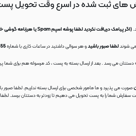
 های ثبت شده در اسرع وقت تحویل پس
.
(اگر پیامک دریافت نکردید لطفا پوشه اسپم Spam یا هرزنامه گوشی خود را چک کنید)
می شوند
لطفا صبور باشید
و هر سوالی داشتید در ساعات کاری با شماره
09108553455
ن
صورت می پذیرد و ما مامور شخصی برای ارسال بسته نداریم. لطفا صبور باش
ارش شما را به پست تحویل می دهیم تا زودتر به دستتان برسد. لطفا در این