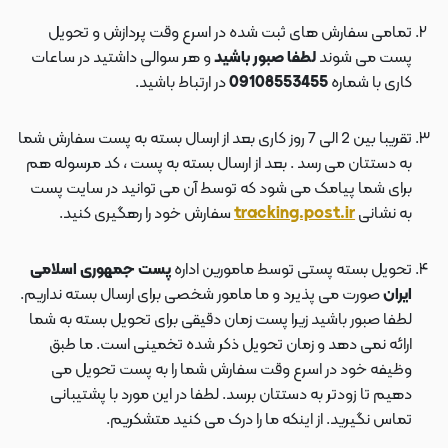
تمامی سفارش های ثبت شده در اسرع وقت پردازش و تحویل
پست می شوند
لطفا صبور باشید
و هر سوالی داشتید در ساعات
کاری با شماره
09108553455
در ارتباط باشید.
تقریبا بین 2 الی 7 روز کاری بعد از ارسال بسته به پست سفارش شما
به دستتان می رسد . بعد از ارسال بسته به پست ، کد مرسوله هم
برای شما پیامک می شود که توسط آن می توانید در سایت پست
به نشانی
tracking.post.ir
سفارش خود را رهگیری کنید.
تحویل بسته پستی توسط مامورین اداره
پست جمهوری اسلامی
ایران
صورت می پذیرد و ما مامور شخصی برای ارسال بسته نداریم.
لطفا صبور باشید زیرا پست زمان دقیقی برای تحویل بسته به شما
ارائه نمی دهد و زمان تحویل ذکر شده تخمینی است. ما طبق
وظیفه خود در اسرع وقت سفارش شما را به پست تحویل می
دهیم تا زودتر به دستتان برسد. لطفا در این مورد با پشتیبانی
تماس نگیرید. از اینکه ما را درک می کنید متشکریم.