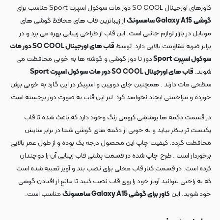
کاورهای اورجینال SO COOL دور مات سوکول اسپرت Sport مناسب برای
گوشی
Galaxy A15 سامسونگ
از زیباترین قاب های محافظ گوشی های
موبایل در بازار لوازم جانبی است. این قاب از طراحی زیبایی بهره می برد و در
برابر ضربه مقاومت بالایی دارد. توسط
قاب های اورجینال SO COOL دور مات
سوکول اسپرت Sport
دور تا دور گوشی و گوشه ها به خوبی محافظت می
شوند.
قاب های اورجینال SO COOL دور مات سوکول اسپرت Sport
سطحی مات دارند . همچنین جای دوربین و اسپیکر در این گارد به خوبی برش
خورده و مزاحمتی ایجاد نخواهد کرد. لنز این قاب به صورت دور برجسته است.
در قسمت دکمه ها پوششی کرومی رنگ وجود دارد که باعث شده تا قاب
یکدست تر بنظر بیاید و به خوبی از دکمه های گوشی شما در برابر سایش
محافظت گردد. کیفیت چاپ این محصول درجه یک بوده و از طول عمر بالایی
برخوردار است . طرح چاپ شده در قسمت پشتی قاب زیبایی آن را دوچندان
کرده است. در قسمت کنار قاب محلی برای نصب بند و آویز تعبیه شده است
که به راحتی بتوانید آویز خود را روی قاب نصب کنید تا مانع از افتادن گوشی
خود شوید. این
کاور برای گوشی Galaxy A15 سامسونگ
مناسب است.