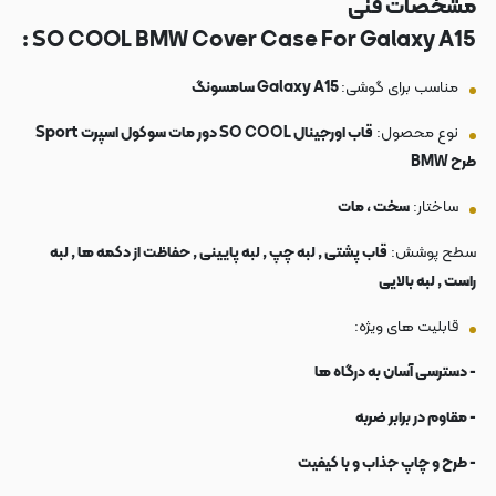
مشخصات فنی
SO COOL BMW Cover Case For Galaxy A15 :
مناسب برای گوشی:
Galaxy A15 سامسونگ
نوع محصول:
قاب اورجینال SO COOL دور مات سوکول اسپرت Sport
طرح BMW
ساختار:
سخت ، مات
سطح پوشش:
قاب پشتی , لبه چپ , لبه پایینی , حفاظت از دکمه ها , لبه
راست , لبه بالایی
قابلیت های ویژه:
- دسترسی آسان به درگاه ها
- مقاوم در برابر ضربه
- طرح و چاپ جذاب و با کیفیت