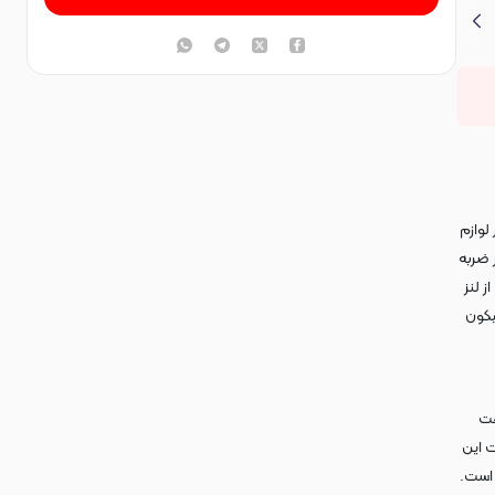
لوازم
ر ضربه
 لنز
یکون
افظت
 این
 است.