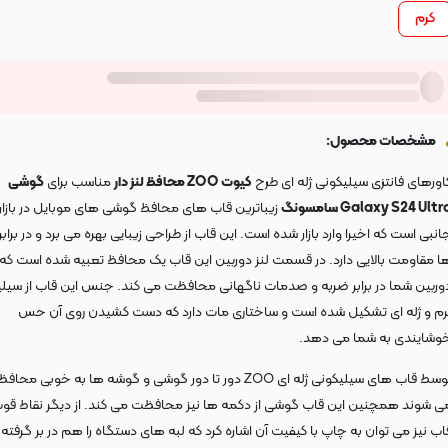
کرم
مشخصات محصول:
اورهای فانتزی سیلیکونی ژله ای طرح
کیوت ZOO محافظ لنز دار
مناسب برای
گوشی
Galaxy S24 Ultr سامسونگ
زیباترین قاب های محافظ گوشی های موبایل در بازار 
انبی است که اخیرا وارد بازار شده است. این قاب از طراحی زیبایی بهره می برد و در براب
ا مقاومت بالایی دارد. در قسمت لنز دوربین این قاب یک محافظ تعبیه شده است که از
وربین شما در برابر ضربه و صدمات ناگهانی محافظت می کند. جنس این قاب از سیل
رم و ژله ای تشکیل شده است و ساختاری مات دارد که دست کشیدن روی آن حس
وشایندی به شما می دهد.
توسط قاب های سیلیکونی ژله ای ZOO دور تا دور گوشی و گوشه ها به خوبی مح
ی شوند همچنین این قاب گوشی از دکمه ها نیز محافظت می کند. از دیگر نقاط قوت
اب نیز می توان به چاپ با کیفیت آن اشاره کرد که لبه های دستگاه را هم در بر گرفته