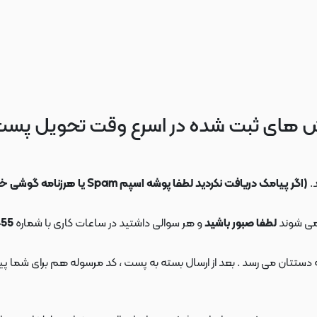
 های ثبت شده در اسرع وقت تحویل پس
.
(اگر پیامک دریافت نکردید لطفا پوشه اسپم Spam یا هرزنامه گوشی خود را چک کنید)
می شوند
لطفا صبور باشید
و هر سوالی داشتید در ساعات کاری با شماره
09108553455