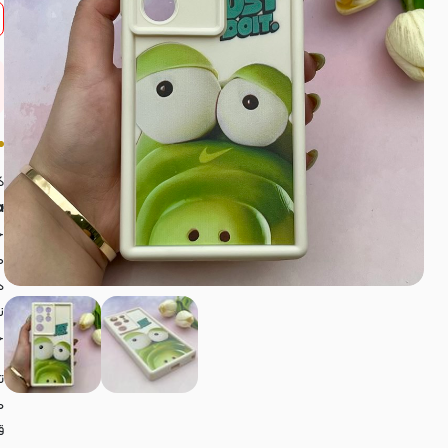
ک
a
ج
ه
د
ن
خ
م
ق