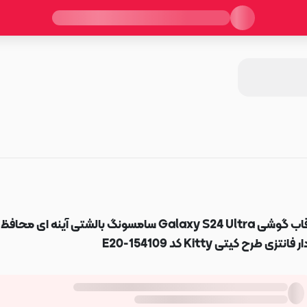
قاب گوشی Galaxy S24 Ultra سامسونگ بالشتی آینه ای محافظ
ر فانتزی طرح کیتی Kitty کد E20-154109