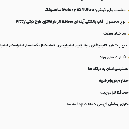
مناسب برای گوشی:
Galaxy S24 Ultra سامسونگ
نوع محصول:
قاب بالشتی آینه ای محافظ لنز دار فانتزی طرح کیتی Kitty
ساختار:
سخت
طح پوشش:
قاب پشتی , لبه چپ , لبه پایینی , حفاظت از دکمه ها , لبه راست , لبه با
قابلیت های ویژه:
 دسترسی آسان به درگاه ها
 مقاوم در برابر ضربه
 محافظ لنز دوربین
 دارای پوشش کرومی حفاظت از دکمه ها