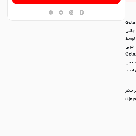
Gala
جانبی
. توسط
 خوبی
دار فانتزی گوشی Galaxy S24
اب می
ایجاد
 بنظر
ر برای