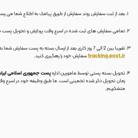
بعد از ثبت سفارش روند سفارش از طریق پیامک به اطلاع شما می رسد
تمامی سفارش های ثبت شده در اسرع وقت پردازش و تحویل پست 
تقریبا بین 2 الی 7 روز کاری بعد از ارسال بسته به پست سفارش شما به دستتان می رسد . بعد از ارسال بسته به پست ، کد مرسوله هم برای شما پیامک می شود که توسط آن می توانید در سایت پست به نشانی
tracking.post.ir
سفارش خود را رهگیری کنید.
تحویل بسته پستی توسط مامورین اداره
پست جمهوری اسلامی ایرا
زمان تحویل ذکر شده تخمینی است. ما طبق وظیفه خود در اسرع وقت سف
متشکریم.