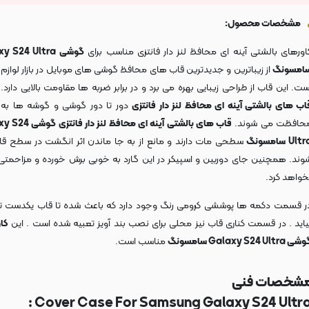
مشخصات محصول:
اورهای بالشتی آینه ای محافظ لنز دار فانتزی مناسب برای
گوشی
xy S24 Ultra
امسونگ
از زیباترین و جدیدترین قاب های محافظ گوشی های موبایل در بازار لوازم 
ست. این قاب از طراحی زیبایی بهره می برد و در برابر ضربه ها مقاومت بالایی دارد
اب های بالشتی آینه ای محافظ لنز دار فانتزی
دور تا دور گوشی و گوشه ها به
حافظت می شوند.
قاب های بالشتی آینه ای محافظ لنز 
Ult سامسونگ
سطحی مات دارند و مانع از به جا ماندن اثر انگشت در سطح ق
وند. همچنین جای دوربین و اسپیکر در این گارد به خوبی برش خورده و مزاحمتی 
خواهد کرد.
ر قسمت دکمه ها پوششی کرومی رنگ وجود دارد که باعث شده تا قاب یکدست تر
یاید . در قسمت کناری قاب نیز محلی برای نصب بند آویز تعبیه شده است . این
کاو
 Galaxy S24 Ultra سامسونگ
مناسب است.
شخصات فنی
Cover Case For Samsung Galaxy S24 Ultra 