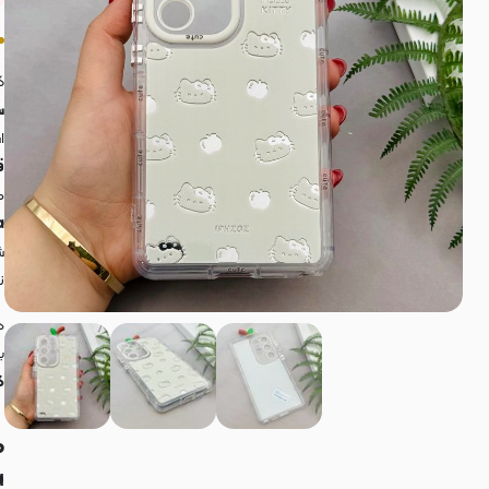
ک
س
ا
ق
م
ra
ش
ن
د
ب
گوشی
م
: