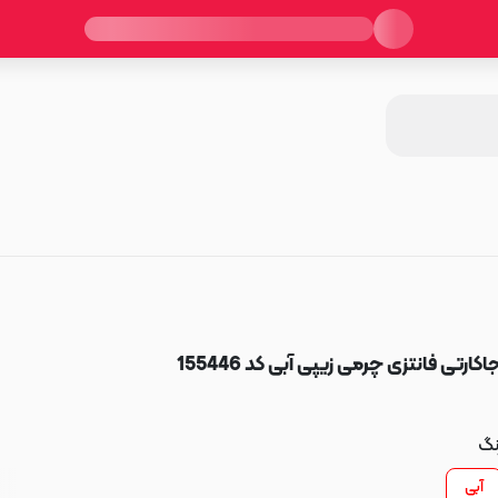
اکارتی فانتزی چرمی زیپی آبی کد 155446
نگ
آبی