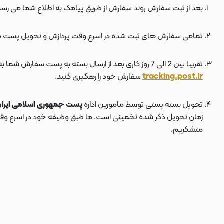
بعد از ثبت سفارش روند سفارش از طریق پیامک به اطلاع شما می رسد
تمامی سفارش های ثبت شده در اسرع وقت پردازش و تحویل پست 
تقریبا بین 2 الی 7 روز کاری بعد از ارسال بسته به پست سفارش شما به دستتان می رسد . بعد از ارسال بسته به پست ، کد مرسوله هم برای شما پیامک می شود که توسط آن می توانید در سایت پست به نشانی
tracking.post.ir
سفارش خود را رهگیری کنید.
تحویل بسته پستی توسط مامورین اداره
پست جمهوری اسلامی ایرا
زمان تحویل ذکر شده تخمینی است. ما طبق وظیفه خود در اسرع وقت سف
متشکریم.