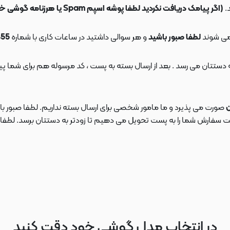
.
(اگر پیامک دریافت نکردید لطفا پوشه اسپم Spam یا هرزنامه گوشی خود را چک کنید)
می شوند
لطفا صبور باشید
و هر سوالی داشتید در ساعات کاری با شماره
09108553455
ن
صورت می پذیرد و ما مامور شخصی برای ارسال بسته نداریم. لطفا صبور باش
ارش شما را به پست تحویل می دهیم تا زودتر به دستتان برسد. لطفا در این
در انتخاب مدل گوشی خود دقت کنید