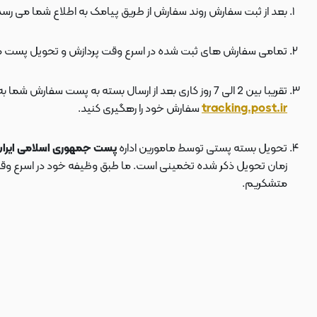
بعد از ثبت سفارش روند سفارش از طریق پیامک به اطلاع شما می رسد
تمامی سفارش های ثبت شده در اسرع وقت پردازش و تحویل پست 
تقریبا بین 2 الی 7 روز کاری بعد از ارسال بسته به پست سفارش شما به دستتان می رسد . بعد از ارسال بسته به پست ، کد مرسوله هم برای شما پیامک می شود که توسط آن می توانید در سایت پست به نشانی
tracking.post.ir
سفارش خود را رهگیری کنید.
تحویل بسته پستی توسط مامورین اداره
پست جمهوری اسلامی ایرا
زمان تحویل ذکر شده تخمینی است. ما طبق وظیفه خود در اسرع وقت سف
متشکریم.