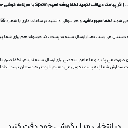
.
(اگر پیامک دریافت نکردید لطفا پوشه اسپم Spam یا هرزنامه گوشی خود را چک کنید)
می شوند
لطفا صبور باشید
و هر سوالی داشتید در ساعات کاری با شماره
09108553455
ن
صورت می پذیرد و ما مامور شخصی برای ارسال بسته نداریم. لطفا صبور باش
ارش شما را به پست تحویل می دهیم تا زودتر به دستتان برسد. لطفا در این
در انتخاب مدل گوشی خود دقت کنید