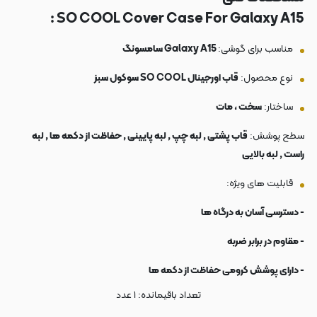
SO COOL Cover Case For Galaxy A15 :
مناسب برای گوشی:
Galaxy A15 سامسونگ
نوع محصول:
قاب اورجینال SO COOL سوکول سبز
ساختار:
سخت ، مات
سطح پوشش:
قاب پشتی , لبه چپ , لبه پایینی , حفاظت از دکمه ها , لبه
راست , لبه بالایی
قابلیت های ویژه:
- دسترسی آسان به درگاه ها
- مقاوم در برابر ضربه
- دارای پوشش کرومی حفاظت از دکمه ها
تعداد باقیمانده:
۱
عدد