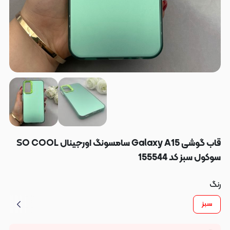
قاب گوشی Galaxy A15 سامسونگ اورجینال SO COOL
سوکول سبز کد 155544
رنگ
سبز