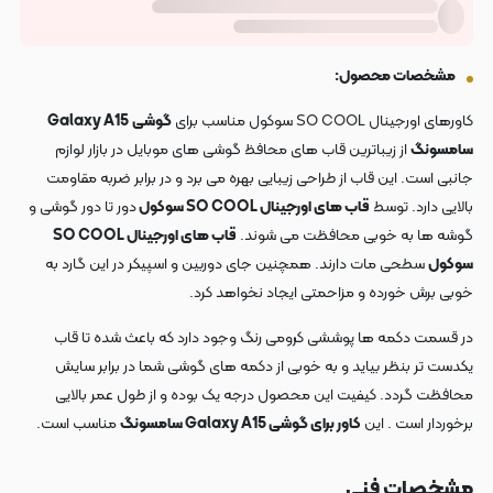
مشخصات محصول:
کاورهای اورجینال SO COOL سوکول مناسب برای
گوشی
Galaxy A15
سامسونگ
از زیباترین قاب های محافظ گوشی های موبایل در بازار لوازم
جانبی است. این قاب از طراحی زیبایی بهره می برد و در برابر ضربه مقاومت
بالایی دارد. توسط
قاب های اورجینال SO COOL سوکول
دور تا دور گوشی و
گوشه ها به خوبی محافظت می شوند.
قاب های اورجینال SO COOL
سوکول
سطحی مات دارند. همچنین جای دوربین و اسپیکر در این گارد به
خوبی برش خورده و مزاحمتی ایجاد نخواهد کرد.
در قسمت دکمه ها پوششی کرومی رنگ وجود دارد که باعث شده تا قاب
یکدست تر بنظر بیاید و به خوبی از دکمه های گوشی شما در برابر سایش
محافظت گردد. کیفیت این محصول درجه یک بوده و از طول عمر بالایی
برخوردار است . این
کاور برای گوشی Galaxy A15 سامسونگ
مناسب است.
مشخصات فنی