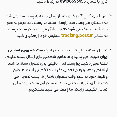
کاری با شماره
09108553455
در ارتباط باشید.
تقریبا بین 2 الی 7 روز کاری بعد از ارسال بسته به پست سفارش شما
به دستتان می رسد . بعد از ارسال بسته به پست ، کد مرسوله هم
برای شما پیامک می شود که توسط آن می توانید در سایت پست
به نشانی
tracking.post.ir
سفارش خود را رهگیری کنید.
تحویل بسته پستی توسط مامورین اداره
پست جمهوری اسلامی
ایران
صورت می پذیرد و ما مامور شخصی برای ارسال بسته نداریم.
لطفا صبور باشید زیرا پست زمان دقیقی برای تحویل بسته به شما
ارائه نمی دهد و زمان تحویل ذکر شده تخمینی است. ما طبق
وظیفه خود در اسرع وقت سفارش شما را به پست تحویل می
دهیم تا زودتر به دستتان برسد. لطفا در این مورد با پشتیبانی
تماس نگیرید. از اینکه ما را درک می کنید متشکریم.