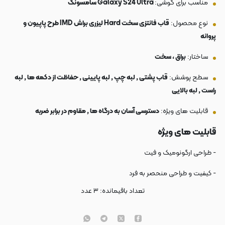
مناسب برای گوشی:
Galaxy S24 Ultra سامسونگ
نوع محصول:
قاب فانتزی سخت Hard لیزری براش IMD طرح پاپیون و
پروانه
ساختار:
براق ، سخت
سطح پوشش:
قاب پشتی , لبه چپ , لبه پایینی , حفاظت از دکمه ها , لبه
راست , لبه بالایی
قابلیت های ویژه:
دسترسی آسان به درگاه ها , مقاوم در برابر ضربه
قابلیت های ویژه
- طراحی ارگونومیک و فیت
- کیفیت و طراحی منحصر به فرد
تعداد باقیمانده:
۳
عدد