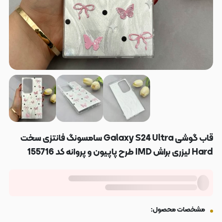
قاب گوشی Galaxy S24 Ultra سامسونگ فانتزی سخت
Hard لیزری براش IMD طرح پاپیون و پروانه کد 155716
مشخصات محصول: